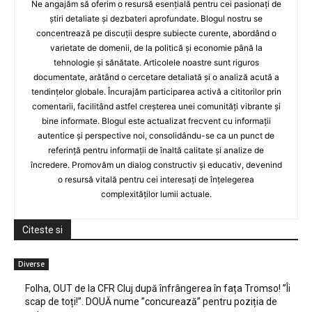
Ne angajăm să oferim o resursă esențială pentru cei pasionați de
știri detaliate și dezbateri aprofundate. Blogul nostru se
concentrează pe discuții despre subiecte curente, abordând o
varietate de domenii, de la politică și economie până la
tehnologie și sănătate. Articolele noastre sunt riguros
documentate, arătând o cercetare detaliată și o analiză acută a
tendințelor globale. Încurajăm participarea activă a cititorilor prin
comentarii, facilitând astfel creșterea unei comunități vibrante și
bine informate. Blogul este actualizat frecvent cu informații
autentice și perspective noi, consolidându-se ca un punct de
referință pentru informații de înaltă calitate și analize de
încredere. Promovăm un dialog constructiv și educativ, devenind
o resursă vitală pentru cei interesați de înțelegerea
complexităților lumii actuale.
Citeste si
Diverse
Folha, OUT de la CFR Cluj după înfrângerea în fața Tromso! ”Îi
scap de toți!”. DOUĂ nume ”concurează” pentru poziția de