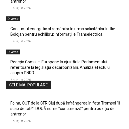
antrenor
6 august 2026
Diverse
Consumul energetic al românilor în urma solicitărilor lui Ilie
Bolojan pentru echilibru: Informațiile Transelectrica
6 august 2026
Diverse
Reacția Comisiei Europene la ajustările Parlamentului
referitoare la legislația decarbonizării. Analiza efectului
asupra PNRR.
6 august 2026
CELE MAI POPULARE
Folha, OUT de la CFR Cluj după înfrângerea în fața Tromso! ”Îi
scap de toți!”. DOUĂ nume ”concurează” pentru poziția de
antrenor
6 august 2026