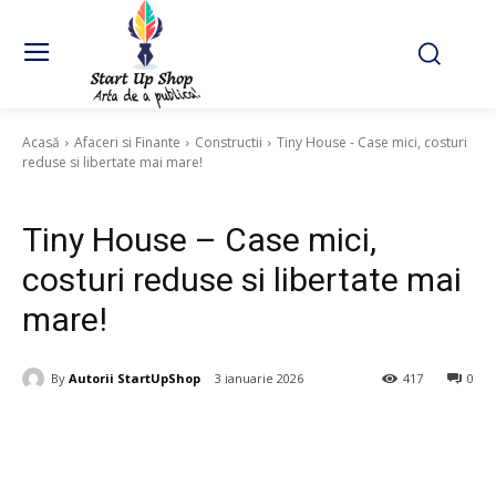
Acasă
Afaceri si Finante
Constructii
Tiny House - Case mici, costuri
reduse si libertate mai mare!
Constructii
Tiny House – Case mici,
costuri reduse si libertate mai
mare!
By
Autorii StartUpShop
3 ianuarie 2026
417
0