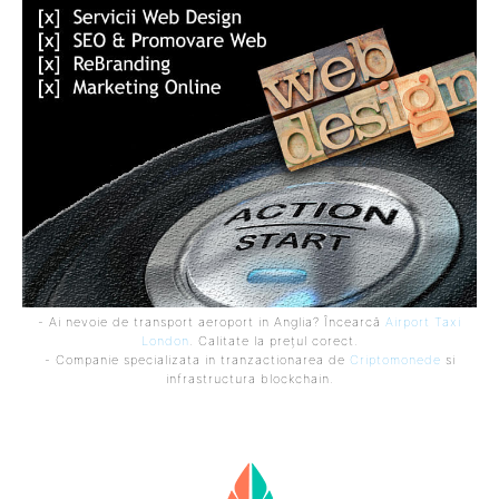
- Ai nevoie de transport aeroport in Anglia? Încearcă
Airport Taxi
London
. Calitate la prețul corect.
- Companie specializata in tranzactionarea de
Criptomonede
si
infrastructura blockchain.