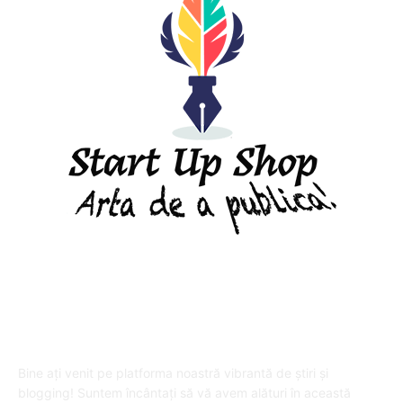
DESPRE "Arta de a publica" !
Bine ați venit pe platforma noastră vibrantă de știri și
blogging! Suntem încântați să vă avem alături în această