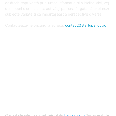
călătorie captivantă prin lumea informației și a ideilor. Aici, veți
descoperi o comunitate activă și pasionată, gata să exploreze
subiecte variate și să împărtășească perspective diverse.
Contacteaza-ne oricand la adresa:
contact@startupshop.ro
Cate stiri avem in ultima perioada?
Afaceri si Finante
Auto / Moto
Beauty
Constructii
Cursuri
Diverse
© Acest site este creat si administrat de
Startupshop.ro
. Toate drepturile