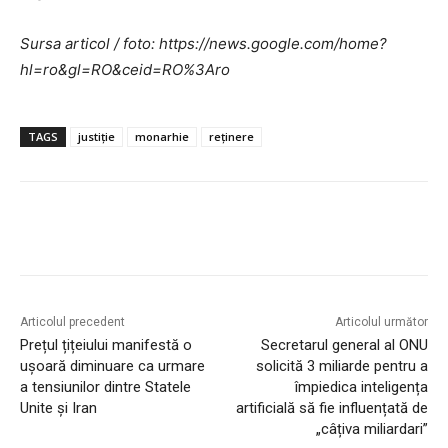
Sursa articol / foto: https://news.google.com/home?
hl=ro&gl=RO&ceid=RO%3Aro
TAGS
justiție
monarhie
reținere
Articolul precedent
Articolul următor
Prețul țițeiului manifestă o
Secretarul general al ONU
ușoară diminuare ca urmare
solicită 3 miliarde pentru a
a tensiunilor dintre Statele
împiedica inteligența
Unite și Iran
artificială să fie influențată de
„câțiva miliardari”