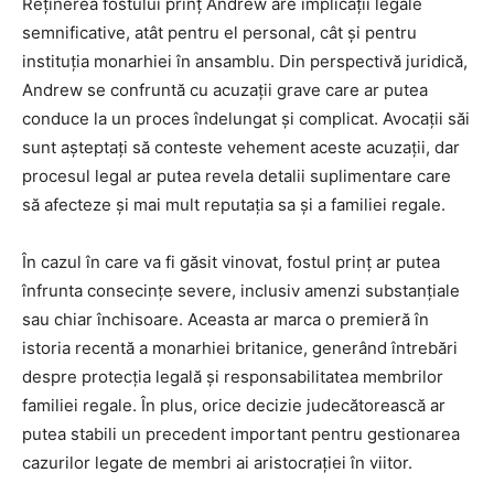
Reținerea fostului prinț Andrew are implicații legale
semnificative, atât pentru el personal, cât și pentru
instituția monarhiei în ansamblu. Din perspectivă juridică,
Andrew se confruntă cu acuzații grave care ar putea
conduce la un proces îndelungat și complicat. Avocații săi
sunt așteptați să conteste vehement aceste acuzații, dar
procesul legal ar putea revela detalii suplimentare care
să afecteze și mai mult reputația sa și a familiei regale.
În cazul în care va fi găsit vinovat, fostul prinț ar putea
înfrunta consecințe severe, inclusiv amenzi substanțiale
sau chiar închisoare. Aceasta ar marca o premieră în
istoria recentă a monarhiei britanice, generând întrebări
despre protecția legală și responsabilitatea membrilor
familiei regale. În plus, orice decizie judecătorească ar
putea stabili un precedent important pentru gestionarea
cazurilor legate de membri ai aristocrației în viitor.