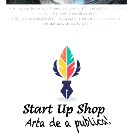
- Ai nevoie de transport aeroport in Anglia? Încearcă
Airport Taxi
London
. Calitate la prețul corect.
- Companie specializata in tranzactionarea de
Criptomonede
si
infrastructura blockchain.