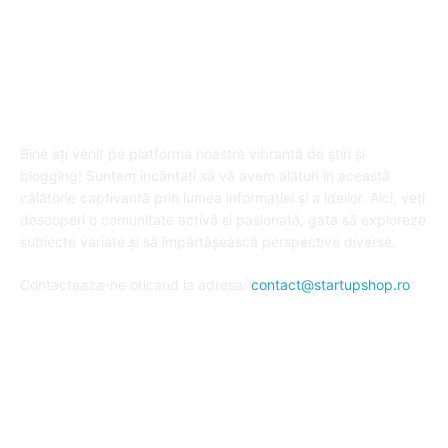
DESPRE "Arta de a publica" !
Bine ați venit pe platforma noastră vibrantă de știri și
blogging! Suntem încântați să vă avem alături în această
călătorie captivantă prin lumea informației și a ideilor. Aici, veți
descoperi o comunitate activă și pasionată, gata să exploreze
subiecte variate și să împărtășească perspective diverse.
Contacteaza-ne oricand la adresa:
contact@startupshop.ro
Cate stiri avem in ultima perioada?
Afaceri si Finante
Auto / Moto