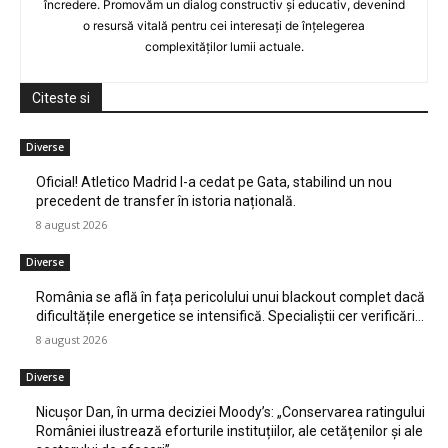
încredere. Promovăm un dialog constructiv și educativ, devenind
o resursă vitală pentru cei interesați de înțelegerea
complexităților lumii actuale.
Citeste si
Diverse
Oficial! Atletico Madrid l-a cedat pe Gata, stabilind un nou
precedent de transfer în istoria națională.
8 august 2026
Diverse
România se află în fața pericolului unui blackout complet dacă
dificultățile energetice se intensifică. Specialiștii cer verificări…
8 august 2026
Diverse
Nicușor Dan, în urma deciziei Moody’s: „Conservarea ratingului
României ilustrează eforturile instituțiilor, ale cetățenilor și ale