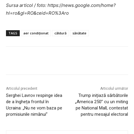
Sursa articol / foto: https://news.google.com/home?
hl=ro&gl=RO&ceid=RO%3Aro
TAGS
aer condiționat
căldură
sănătate
Articolul precedent
Articolul următor
Serghei Lavrov respinge idea
Trump inițiază sărbătorile
de a îngheța frontul în
„America 250” cu un miting
Ucraina: „Nu ne vom baza pe
pe National Mall, contestat
promisiunile nimănui”
pentru mesajul electoral