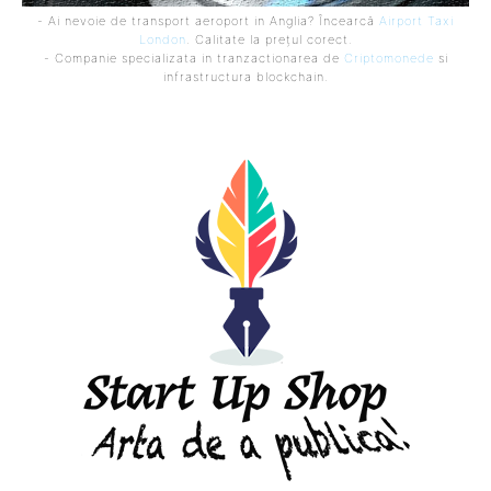
- Ai nevoie de transport aeroport in Anglia? Încearcă
Airport Taxi
London
. Calitate la prețul corect.
- Companie specializata in tranzactionarea de
Criptomonede
si
infrastructura blockchain.