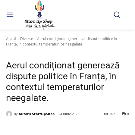
Acasă
Diverse
Aerul condiționat generează dispute politice în
Franța, în contextul temperaturilor neegalate.
Diverse
Aerul condiționat generează
dispute politice în Franța, în
contextul temperaturilor
neegalate.
By
Autorii StartUpShop
24 iunie 2026
102
0