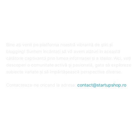
DESPRE "Arta de a publica" !
Bine ați venit pe platforma noastră vibrantă de știri și
blogging! Suntem încântați să vă avem alături în această
călătorie captivantă prin lumea informației și a ideilor. Aici, veți
descoperi o comunitate activă și pasionată, gata să exploreze
subiecte variate și să împărtășească perspective diverse.
Contacteaza-ne oricand la adresa:
contact@startupshop.ro
Cate stiri avem in ultima perioada?
Afaceri si Finante
Auto / Moto
Beauty