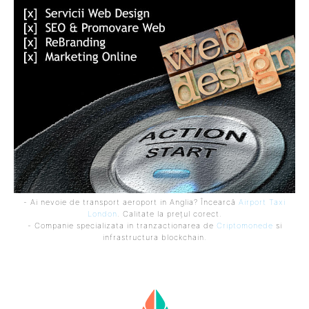
- Ai nevoie de transport aeroport in Anglia? Încearcă
Airport Taxi
London
. Calitate la prețul corect.
- Companie specializata in tranzactionarea de
Criptomonede
si
infrastructura blockchain.