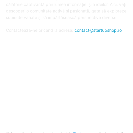
călătorie captivantă prin lumea informației și a ideilor. Aici, veți
descoperi o comunitate activă și pasionată, gata să exploreze
subiecte variate și să împărtășească perspective diverse.
Contacteaza-ne oricand la adresa:
contact@startupshop.ro
Cate stiri avem in ultima perioada?
Afaceri si Finante
Auto / Moto
Beauty
Constructii
Cursuri
Diverse