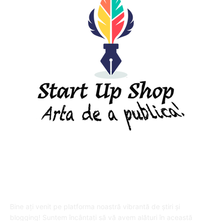
DESPRE "Arta de a publica" !
Bine ați venit pe platforma noastră vibrantă de știri și
blogging! Suntem încântați să vă avem alături în această