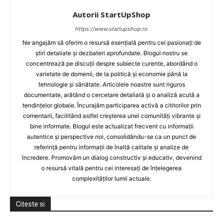
Autorii StartUpShop
https://www.startupshop.ro
Ne angajăm să oferim o resursă esențială pentru cei pasionați de
știri detaliate și dezbateri aprofundate. Blogul nostru se
concentrează pe discuții despre subiecte curente, abordând o
varietate de domenii, de la politică și economie până la
tehnologie și sănătate. Articolele noastre sunt riguros
documentate, arătând o cercetare detaliată și o analiză acută a
tendințelor globale. Încurajăm participarea activă a cititorilor prin
comentarii, facilitând astfel creșterea unei comunități vibrante și
bine informate. Blogul este actualizat frecvent cu informații
autentice și perspective noi, consolidându-se ca un punct de
referință pentru informații de înaltă calitate și analize de
încredere. Promovăm un dialog constructiv și educativ, devenind
o resursă vitală pentru cei interesați de înțelegerea
complexităților lumii actuale.
Citeste si