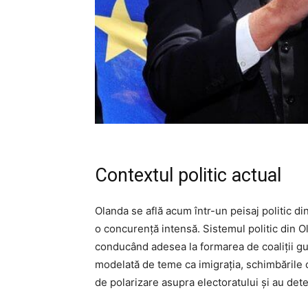
Contextul politic actual
Olanda se află acum într-un peisaj politic di
o concurență intensă. Sistemul politic din O
conducând adesea la formarea de coaliții guv
modelată de teme ca imigrația, schimbările c
de polarizare asupra electoratului și au det