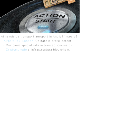
 Ai nevoie de transport aeroport in Anglia? Încearcă
Airport Taxi London
. Calitate la prețul corect.
- Companie specializata in tranzactionarea de
Criptomonede
si infrastructura blockchain.