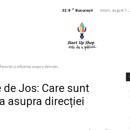
C
vineri, august 7,
32.9
București
AFACE
SANAT
avoriții și influența asupra direcției...
e de Jos: Care sunt
ța asupra direcției