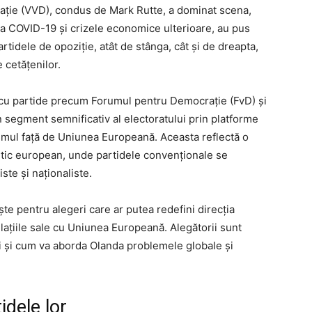
rație (VVD), condus de Mark Rutte, a dominat scena,
a COVID-19 și crizele economice ulterioare, au pus
rtidele de opoziție, atât de stânga, cât și de dreapta,
 cetățenilor.
 cu partide precum Forumul pentru Democrație (FvD) și
 segment semnificativ al electoratului prin platforme
ismul față de Uniunea Europeană. Aceasta reflectă o
itic european, unde partidele convenționale se
ste și naționaliste.
te pentru alegeri care ar putea redefini direcția
n relațiile sale cu Uniunea Europeană. Alegătorii sunt
ci și cum va aborda Olanda problemele globale și
idele lor