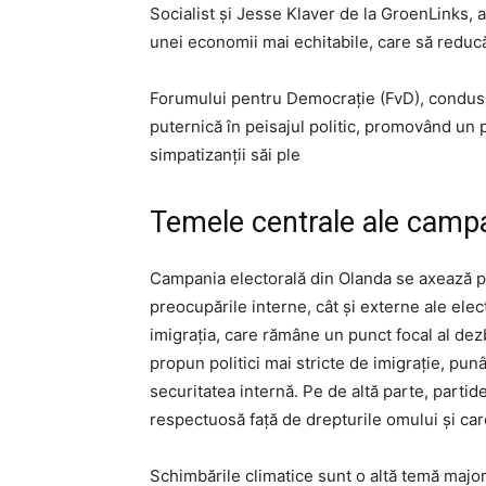
Socialist și Jesse Klaver de la GroenLinks, a
unei economii mai echitabile, care să reducă 
Forumului pentru Democrație (FvD), condu
puternică în peisajul politic, promovând un 
simpatizanții săi ple
Temele centrale ale campa
Campania electorală din Olanda se axează pe
preocupările interne, cât și externe ale elec
imigrația, care rămâne un punct focal al dezb
propun politici mai stricte de imigrație, punâ
securitatea internă. Pe de altă parte, parti
respectuosă față de drepturile omului și car
Schimbările climatice sunt o altă temă majo