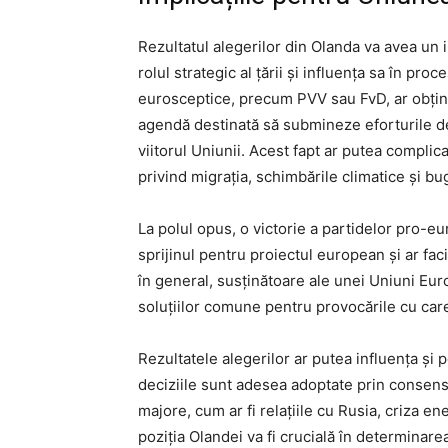
Rezultatul alegerilor din Olanda va avea un 
rolul strategic al țării și influența sa în pro
eurosceptice, precum PVV sau FvD, ar obțin
agendă destinată să submineze eforturile de
viitorul Uniunii. Acest fapt ar putea complic
privind migrația, schimbările climatice și bu
La polul opus, o victorie a partidelor pro-
sprijinul pentru proiectul european și ar fac
în general, susținătoare ale unei Uniuni Eur
soluțiilor comune pentru provocările cu car
Rezultatele alegerilor ar putea influența și 
deciziile sunt adesea adoptate prin consens
majore, cum ar fi relațiile cu Rusia, criza
poziția Olandei va fi crucială în determinarea 