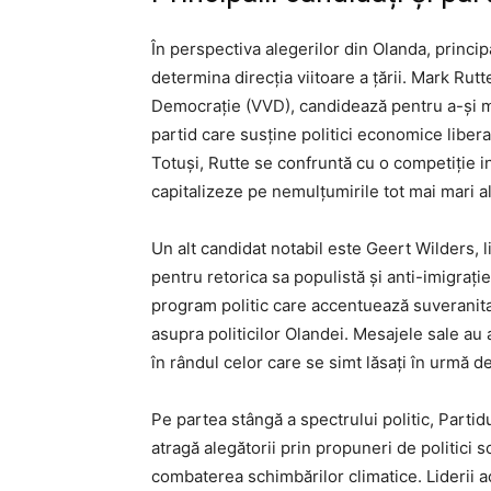
În perspectiva alegerilor din Olanda, principal
determina direcția viitoare a țării. Mark Rutt
Democrație (VVD), candidează pentru a-și me
partid care susține politici economice libe
Totuși, Rutte se confruntă cu o competiție in
capitalizeze pe nemulțumirile tot mai mari a
Un alt candidat notabil este Geert Wilders, 
pentru retorica sa populistă și anti-imigraț
program politic care accentuează suveranitat
asupra politicilor Olandei. Mesajele sale au a
în rândul celor care se simt lăsați în urmă 
Pe partea stângă a spectrului politic, Partid
atragă alegătorii prin propuneri de politici 
combaterea schimbărilor climatice. Liderii a