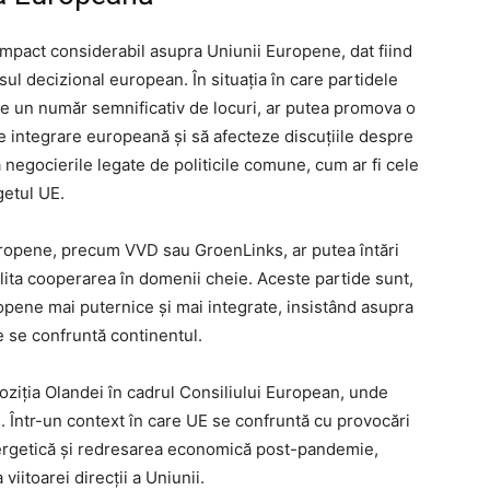
impact considerabil asupra Uniunii Europene, dat fiind
cesul decizional european. În situația în care partidele
e un număr semnificativ de locuri, ar putea promova o
 integrare europeană și să afecteze discuțiile despre
a negocierile legate de politicile comune, cum ar fi cele
getul UE.
europene, precum VVD sau GroenLinks, ar putea întări
ilita cooperarea în domenii cheie. Aceste partide sunt,
opene mai puternice și mai integrate, insistând asupra
e se confruntă continentul.
poziția Olandei în cadrul Consiliului European, unde
. Într-un context în care UE se confruntă cu provocări
 energetică și redresarea economică post-pandemie,
viitoarei direcții a Uniunii.