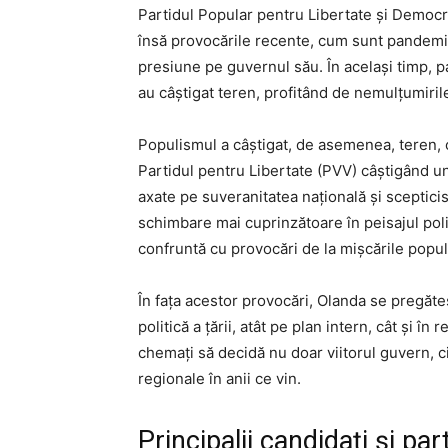
Partidul Popular pentru Libertate și Democ
însă provocările recente, cum sunt pandemi
presiune pe guvernul său. În același timp, pa
au câștigat teren, profitând de nemulțumirile
Populismul a câștigat, de asemenea, teren,
Partidul pentru Libertate (PVV) câștigând un
axate pe suveranitatea națională și sceptic
schimbare mai cuprinzătoare în peisajul pol
confruntă cu provocări de la mișcările populi
În fața acestor provocări, Olanda se pregăteș
politică a țării, atât pe plan intern, cât și î
chemați să decidă nu doar viitorul guvern, 
regionale în anii ce vin.
Principalii candidați și part