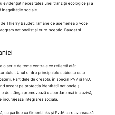
u evidențiat necesitatea unei tranziții ecologice și a
inegalitățile sociale.
s de Thierry Baudet, rămâne de asemenea o voce
program naționalist și euro-sceptic. Baudet și
niei
 o serie de teme centrale ce reflectă atât
toratului. Unul dintre principalele subiecte este
aterii. Partidele de dreapta, în special PVV și FvD,
nd accent pe protecția identității naționale și
dele de stânga promovează o abordare mai incluzivă,
e încurajează integrarea socială.
ră, cu partide ca GroenLinks și PvdA care avansează