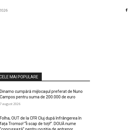
 2026
RI
DIVERSE
HOME / DECO
MASS MEDIA
ATE / HOBBY
SOCIAL CULTURAL
TEHNOLOGIE
CELE MAI POPULARE
Dinamo cumpără mijlocașul preferat de Nuno
Campos pentru suma de 200.000 de euro
7 august 2026
Folha, OUT de la CFR Cluj după înfrângerea în
fața Tromso! ”Îi scap de toți!”. DOUĂ nume
”concurează” pentru poziția de antrenor