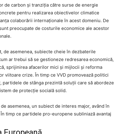
or de carbon și tranziția către surse de energie
oncrete pentru realizarea obiectivelor climatice
tanța colaborării internaționale în acest domeniu. De
 sunt preocupate de costurile economice ale acestor
onale.
, de asemenea, subiecte cheie în dezbaterile
 cum ar trebui să se gestioneze redresarea economică,
sprijinirea afacerilor mici și mijlocii și reforma
or viitoare crize. În timp ce VVD promovează politici
r, partidele de stânga prezintă soluții care să abordeze
istem de protecție socială solid.
 de asemenea, un subiect de interes major, având în
 În timp ce partidele pro-europene subliniază avantaj
ea Europeană