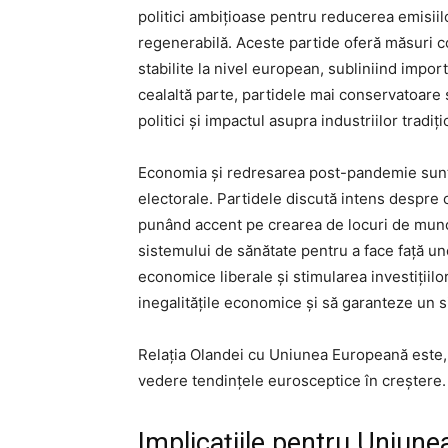
politici ambițioase pentru reducerea emisiil
regenerabilă. Aceste partide oferă măsuri c
stabilite la nivel european, subliniind impor
cealaltă parte, partidele mai conservatoare
politici și impactul asupra industriilor tradiți
Economia și redresarea post-pandemie sunt
electorale. Partidele discută intens despre
punând accent pe crearea de locuri de muncă, 
sistemului de sănătate pentru a face față un
economice liberale și stimularea investițiilo
inegalitățile economice și să garanteze un s
Relația Olandei cu Uniunea Europeană este,
vedere tendințele eurosceptice în creștere.
Implicațiile pentru Uniun