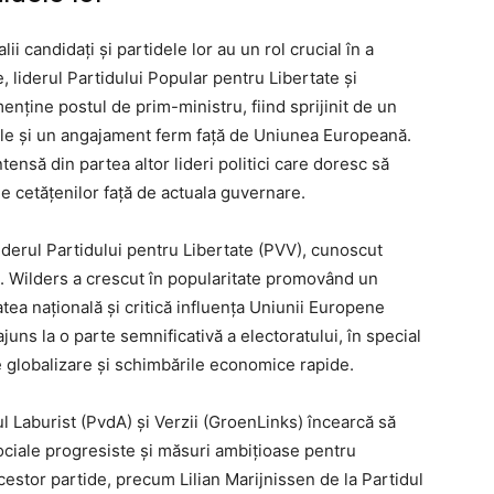
ii candidați și partidele lor au un rol crucial în a
e, liderul Partidului Popular pentru Libertate și
nține postul de prim-ministru, fiind sprijinit de un
rale și un angajament ferm față de Uniunea Europeană.
tensă din partea altor lideri politici care doresc să
le cetățenilor față de actuala guvernare.
liderul Partidului pentru Libertate (PVV), cunoscut
ie. Wilders a crescut în popularitate promovând un
ea națională și critică influența Uniunii Europene
juns la o parte semnificativă a electoratului, în special
de globalizare și schimbările economice rapide.
ul Laburist (PvdA) și Verzii (GroenLinks) încearcă să
sociale progresiste și măsuri ambițioase pentru
cestor partide, precum Lilian Marijnissen de la Partidul