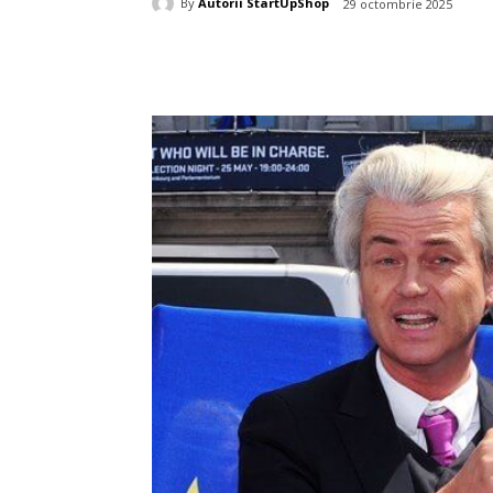
By
Autorii StartUpShop
29 octombrie 2025
Acțiune