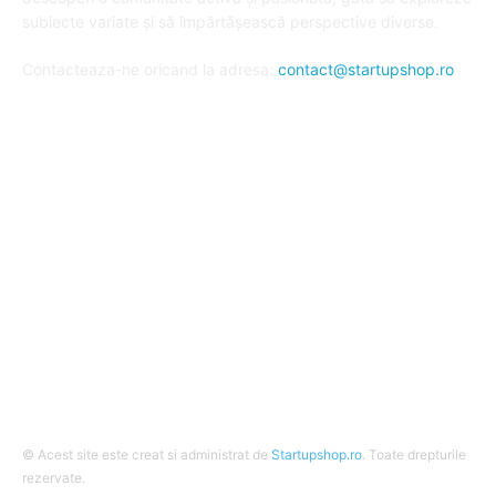
subiecte variate și să împărtășească perspective diverse.
Contacteaza-ne oricand la adresa:
contact@startupshop.ro
Cate stiri avem in ultima perioada?
Afaceri si Finante
Auto / Moto
Beauty
Constructii
Cursuri
Diverse
© Acest site este creat si administrat de
Startupshop.ro
. Toate drepturile
rezervate.