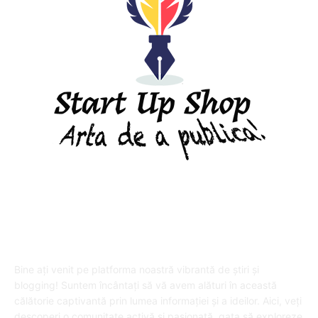
DESPRE "Arta de a publica" !
Bine ați venit pe platforma noastră vibrantă de știri și
blogging! Suntem încântați să vă avem alături în această
călătorie captivantă prin lumea informației și a ideilor. Aici, veți
descoperi o comunitate activă și pasionată, gata să exploreze