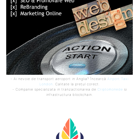
- Ai nevoie de transport aeroport in Anglia? Încearcă
Airport Taxi
London
. Calitate la prețul corect.
- Companie specializata in tranzactionarea de
Criptomonede
si
infrastructura blockchain.