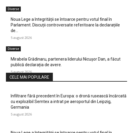
Diverse
Noua Lege a Integrității se întoarce pentru votul final în
Parlament. Discuții controversate referitoare la declarațiile
de…
5 august 2026
Diverse
Mirabela Grădinaru, partenera liderului Nicușor Dan, a făcut
publică declarația de avere.
5 august 2026
CELE MAI POPULARE
Infiltrare fără precedent în Europa: o dronă rusească încărcată
cu explozibil Semtex a intrat pe aeroportul din Leipzig,
Germania
5 august 2026
Noua Lege a Integrității se întoarce pentru votul final în