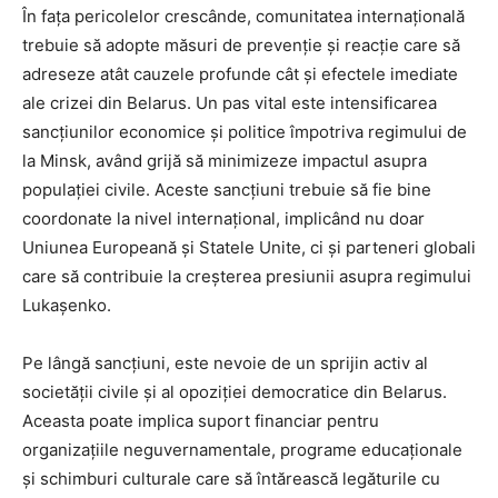
În fața pericolelor crescânde, comunitatea internațională
trebuie să adopte măsuri de prevenție și reacție care să
adreseze atât cauzele profunde cât și efectele imediate
ale crizei din Belarus. Un pas vital este intensificarea
sancțiunilor economice și politice împotriva regimului de
la Minsk, având grijă să minimizeze impactul asupra
populației civile. Aceste sancțiuni trebuie să fie bine
coordonate la nivel internațional, implicând nu doar
Uniunea Europeană și Statele Unite, ci și parteneri globali
care să contribuie la creșterea presiunii asupra regimului
Lukașenko.
Pe lângă sancțiuni, este nevoie de un sprijin activ al
societății civile și al opoziției democratice din Belarus.
Aceasta poate implica suport financiar pentru
organizațiile neguvernamentale, programe educaționale
și schimburi culturale care să întărească legăturile cu