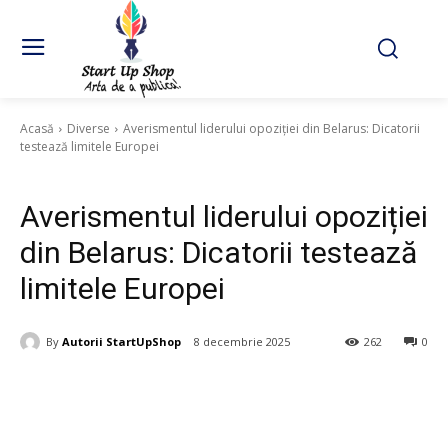
Acasă
Diverse
Averismentul liderului opoziției din Belarus: Dicatorii
testează limitele Europei
Diverse
Averismentul liderului opoziției
din Belarus: Dicatorii testează
limitele Europei
By
Autorii StartUpShop
8 decembrie 2025
262
0