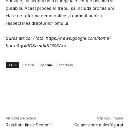
opoziție, cu scopul de a ajunge la o soluție pașnică și
durabilă. Acest proces ar trebui să includă promisiuni
clare de reforme democratice și garanții pentru
respectarea drepturilor omului.
Sursa articol / foto: https://news.google.com/home?
hl=ro&gl=RO&ceid=RO%3Aro
TAGS
Belarus
opoziție
sancțiuni
Articolul precedent
Articolul următor
Rezultate finale Sector 1:
Ce activitate a desfășurat