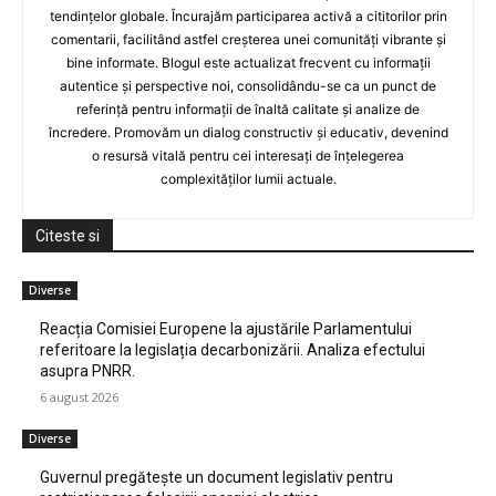
tendințelor globale. Încurajăm participarea activă a cititorilor prin
comentarii, facilitând astfel creșterea unei comunități vibrante și
bine informate. Blogul este actualizat frecvent cu informații
autentice și perspective noi, consolidându-se ca un punct de
referință pentru informații de înaltă calitate și analize de
încredere. Promovăm un dialog constructiv și educativ, devenind
o resursă vitală pentru cei interesați de înțelegerea
complexităților lumii actuale.
Citeste si
Diverse
Reacția Comisiei Europene la ajustările Parlamentului
referitoare la legislația decarbonizării. Analiza efectului
asupra PNRR.
6 august 2026
Diverse
Guvernul pregătește un document legislativ pentru