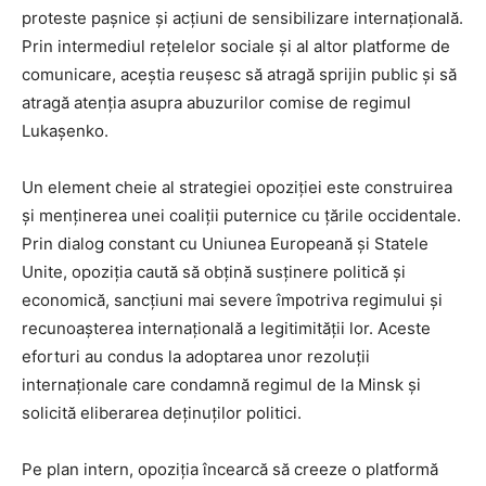
proteste pașnice și acțiuni de sensibilizare internațională.
Prin intermediul rețelelor sociale și al altor platforme de
comunicare, aceștia reușesc să atragă sprijin public și să
atragă atenția asupra abuzurilor comise de regimul
Lukașenko.
Un element cheie al strategiei opoziției este construirea
și menținerea unei coaliții puternice cu țările occidentale.
Prin dialog constant cu Uniunea Europeană și Statele
Unite, opoziția caută să obțină susținere politică și
economică, sancțiuni mai severe împotriva regimului și
recunoașterea internațională a legitimității lor. Aceste
eforturi au condus la adoptarea unor rezoluții
internaționale care condamnă regimul de la Minsk și
solicită eliberarea deținuților politici.
Pe plan intern, opoziția încearcă să creeze o platformă