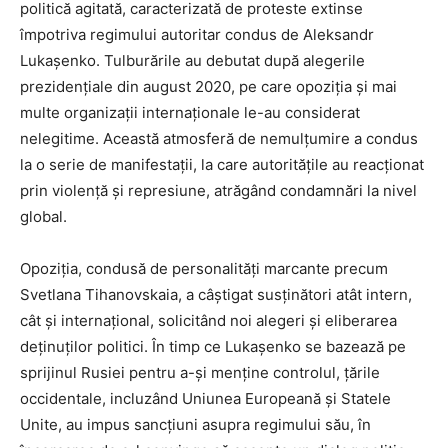
politică agitată, caracterizată de proteste extinse
împotriva regimului autoritar condus de Aleksandr
Lukașenko. Tulburările au debutat după alegerile
prezidențiale din august 2020, pe care opoziția și mai
multe organizații internaționale le-au considerat
nelegitime. Această atmosferă de nemulțumire a condus
la o serie de manifestații, la care autoritățile au reacționat
prin violență și represiune, atrăgând condamnări la nivel
global.
Opoziția, condusă de personalități marcante precum
Svetlana Tihanovskaia, a câștigat susținători atât intern,
cât și internațional, solicitând noi alegeri și eliberarea
deținuților politici. În timp ce Lukașenko se bazează pe
sprijinul Rusiei pentru a-și menține controlul, țările
occidentale, incluzând Uniunea Europeană și Statele
Unite, au impus sancțiuni asupra regimului său, în