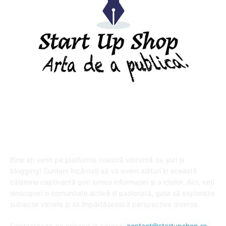
DESPRE "Arta de a publica" !
Bine ați venit pe platforma noastră vibrantă de știri și
blogging! Suntem încântați să vă avem alături în această
călătorie captivantă prin lumea informației și a ideilor. Aici, veți
descoperi o comunitate activă și pasionată, gata să exploreze
subiecte variate și să împărtășească perspective diverse.
Contacteaza-ne oricand la adresa:
contact@startupshop.ro