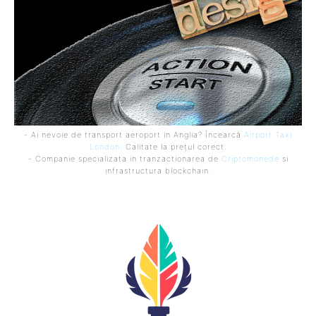
- Ai nevoie de transport aeroport in Anglia? Încearcă
Airport Taxi
London
. Calitate la prețul corect.
- Companie specializata in tranzactionarea de
Criptomonede
si
infrastructura blockchain.