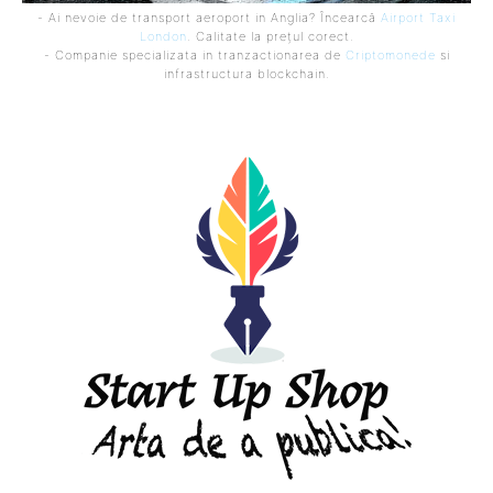
- Ai nevoie de transport aeroport in Anglia? Încearcă
Airport Taxi
London
. Calitate la prețul corect.
- Companie specializata in tranzactionarea de
Criptomonede
si
infrastructura blockchain.