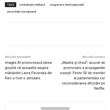
TAGS
contribuție militară
cooperare internațională
securitate europeană
Articolul precedent
Articolul următor
Imagini AI promovează ideea
„Masha și Ursul”, acuzat de
greșită că assaultul asupra
promovare a propagandei
mănăstirii Lavra Pecerska din
rusești. Peste 50 de membri
Kiev a fost o simulare.
ai parlamentului cer
reconsiderarea difuzării pe
Netflix.