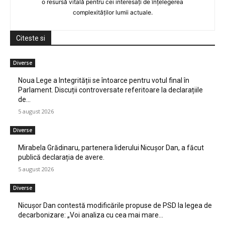
o resursă vitală pentru cei interesați de înțelegerea
complexităților lumii actuale.
Citeste si
Diverse
Noua Lege a Integrității se întoarce pentru votul final în
Parlament. Discuții controversate referitoare la declarațiile
de…
5 august 2026
Diverse
Mirabela Grădinaru, partenera liderului Nicușor Dan, a făcut
publică declarația de avere.
5 august 2026
Diverse
Nicușor Dan contestă modificările propuse de PSD la legea de
decarbonizare: „Voi analiza cu cea mai mare…