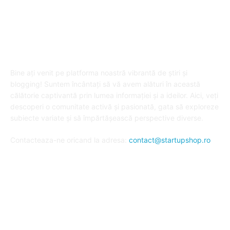
DESPRE "Arta de a publica" !
Bine ați venit pe platforma noastră vibrantă de știri și
blogging! Suntem încântați să vă avem alături în această
călătorie captivantă prin lumea informației și a ideilor. Aici, veți
descoperi o comunitate activă și pasionată, gata să exploreze
subiecte variate și să împărtășească perspective diverse.
Contacteaza-ne oricand la adresa:
contact@startupshop.ro
Cate stiri avem in ultima perioada?
Afaceri si Finante
Auto / Moto
Beauty