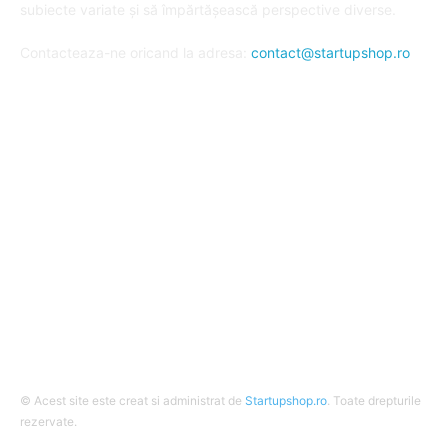
subiecte variate și să împărtășească perspective diverse.
Contacteaza-ne oricand la adresa:
contact@startupshop.ro
Cate stiri avem in ultima perioada?
Afaceri si Finante
Auto / Moto
Beauty
Constructii
Cursuri
Diverse
© Acest site este creat si administrat de
Startupshop.ro
. Toate drepturile
rezervate.