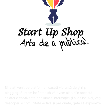
DESPRE "Arta de a publica" !
Bine ați venit pe platforma noastră vibrantă de știri și
blogging! Suntem încântați să vă avem alături în această
călătorie captivantă prin lumea informației și a ideilor. Aici, veți
descoperi o comunitate activă și pasionată, gata să exploreze