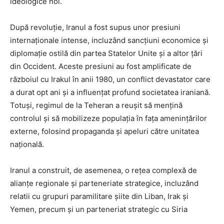
ideologice noi.
După revoluție, Iranul a fost supus unor presiuni
internaționale intense, incluzând sancțiuni economice și
diplomație ostilă din partea Statelor Unite și a altor țări
din Occident. Aceste presiuni au fost amplificate de
războiul cu Irakul în anii 1980, un conflict devastator care
a durat opt ani și a influențat profund societatea iraniană.
Totuși, regimul de la Teheran a reușit să mențină
controlul și să mobilizeze populația în fața amenințărilor
externe, folosind propaganda și apeluri către unitatea
națională.
Iranul a construit, de asemenea, o rețea complexă de
alianțe regionale și parteneriate strategice, incluzând
relatii cu grupuri paramilitare șiite din Liban, Irak și
Yemen, precum și un parteneriat strategic cu Siria