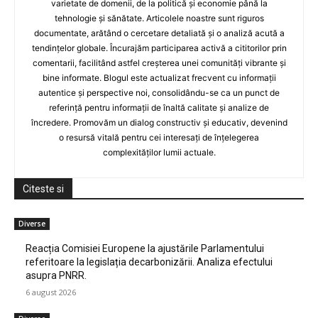
varietate de domenii, de la politică și economie până la
tehnologie și sănătate. Articolele noastre sunt riguros
documentate, arătând o cercetare detaliată și o analiză acută a
tendințelor globale. Încurajăm participarea activă a cititorilor prin
comentarii, facilitând astfel creșterea unei comunități vibrante și
bine informate. Blogul este actualizat frecvent cu informații
autentice și perspective noi, consolidându-se ca un punct de
referință pentru informații de înaltă calitate și analize de
încredere. Promovăm un dialog constructiv și educativ, devenind
o resursă vitală pentru cei interesați de înțelegerea
complexităților lumii actuale.
Citeste si
Diverse
Reacția Comisiei Europene la ajustările Parlamentului
referitoare la legislația decarbonizării. Analiza efectului
asupra PNRR.
6 august 2026