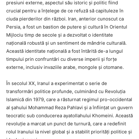
presiuni externe, aspectul său istoric și politic fiind
crucial pentru a înțelege de ce refuză să capituleze în
ciuda pierderilor din război. Iran, anterior cunoscut ca
Persia, a fost un bastion de putere și cultură în Orientul
Mijlociu timp de secole și a dezvoltat o identitate
națională robustă și un sentiment de mândrie culturală.
Această identitate națională a fost întărită de-a lungul
timpului prin confruntări cu diverse imperii și forțe
externe, inclusiv invaziile arabe, mongole și otomane.
În secolul XX, Iranul a experimentat o serie de
transformări politice profunde, culminând cu Revoluția
Islamică din 1979, care a răsturnat regimul pro-occidental
al șahului Mohammad Reza Pahlavi și a înființat un guvern
teocratic sub conducerea ayatollahului Khomeini. Această
revoluție a marcat un punct de turnură, care a redefinit
rolul Iranului la nivel global și a stabilit priorități politice și