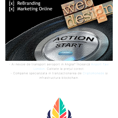
- Ai nevoie de transport aeroport in Anglia? Încearcă
Airport Taxi
London
. Calitate la prețul corect.
- Companie specializata in tranzactionarea de
Criptomonede
si
infrastructura blockchain.