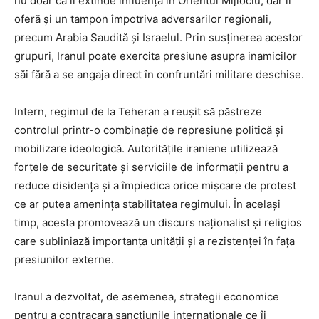
nu doar că îi extinde influența în Orientul Mijlociu, dar îi
oferă și un tampon împotriva adversarilor regionali,
precum Arabia Saudită și Israelul. Prin susținerea acestor
grupuri, Iranul poate exercita presiune asupra inamicilor
săi fără a se angaja direct în confruntări militare deschise.
Intern, regimul de la Teheran a reușit să păstreze
controlul printr-o combinație de represiune politică și
mobilizare ideologică. Autoritățile iraniene utilizează
forțele de securitate și serviciile de informații pentru a
reduce disidența și a împiedica orice mișcare de protest
ce ar putea amenința stabilitatea regimului. În același
timp, acesta promovează un discurs naționalist și religios
care subliniază importanța unității și a rezistenței în fața
presiunilor externe.
Iranul a dezvoltat, de asemenea, strategii economice
pentru a contracara sancțiunile internaționale ce îi