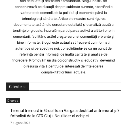
știri detaliate și dezbateri aprofundate. Blogul nostru se
concentrează pe discuții despre subiecte curente, abordând o
varietate de domenii, de la politică și economie până la
tehnologie și sănătate. Articolele noastre sunt riguros
documentate, arătând o cercetare detaliată și o analiză acută a
tendințelor globale. Încurajăm participarea activă a cititorilor prin
comentarii, facilitând astfel creșterea unei comunități vibrante și
bine informate. Blogul este actualizat frecvent cu informații
autentice și perspective noi, consolidându-se ca un punct de
referință pentru informații de înaltă calitate și analize de
încredere. Promovăm un dialog constructiv și educativ, devenind
o resursă vitală pentru cei interesați de înțelegerea
complexităților lumii actuale.
Citeste si
Diverse
Terenul tremură în Gruia! Ioan Varga a destituit antrenorul și 3
fotbaliști de la CFR Cluj + Noul lider al echipei
7 august 2026