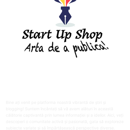
DESPRE "Arta de a publica" !
Bine ați venit pe platforma noastră vibrantă de știri și
blogging! Suntem încântați să vă avem alături în această
călătorie captivantă prin lumea informației și a ideilor. Aici, veți
descoperi o comunitate activă și pasionată, gata să exploreze
subiecte variate și să împărtășească perspective diverse.