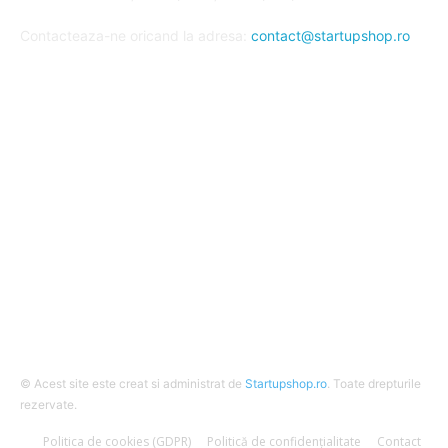
Contacteaza-ne oricand la adresa:
contact@startupshop.ro
Cate stiri avem in ultima perioada?
Afaceri si Finante
Auto / Moto
Beauty
Constructii
Cursuri
Diverse
© Acest site este creat si administrat de
Startupshop.ro
. Toate drepturile
rezervate.
Politica de cookies (GDPR)
Politică de confidențialitate
Contact