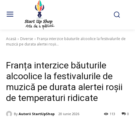
Acasă
Diverse
Franța interzice băuturile alcoolice la festivalurile de
muzică pe durata alertei roșii...
Diverse
Franța interzice băuturile
alcoolice la festivalurile de
muzică pe durata alertei roșii
de temperaturi ridicate
By
Autorii StartUpShop
20 iunie 2026
113
0