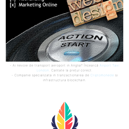
- Ai nevoie de transport aeroport in Anglia? Încearcă
Airport Taxi
London
. Calitate la prețul corect.
- Companie specializata in tranzactionarea de
Criptomonede
si
infrastructura blockchain.