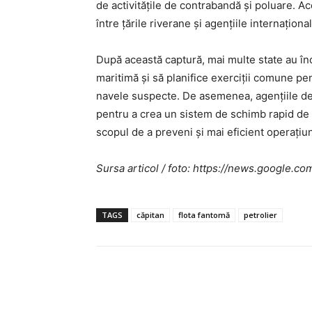
de activitățile de contrabandă și poluare. A
între țările riverane și agențiile internațion
După această captură, mai multe state au în
maritimă și să planifice exerciții comune pe
navele suspecte. De asemenea, agențiile de ap
pentru a crea un sistem de schimb rapid de in
scopul de a preveni și mai eficient operațiun
Sursa articol / foto: https://news.googl
TAGS
căpitan
flota fantomă
petrolier
Acțiune