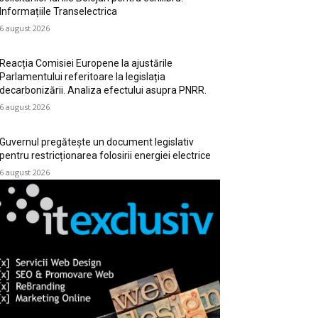
Informațiile Transelectrica
6 august 2026
Reacția Comisiei Europene la ajustările
Parlamentului referitoare la legislația
decarbonizării. Analiza efectului asupra PNRR.
6 august 2026
Guvernul pregătește un document legislativ
pentru restricționarea folosirii energiei electrice
6 august 2026