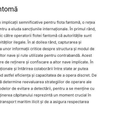
fantomă
 implicații semnificative pentru flota fantomă, o rețea
ntru a eluda sancțiunile internaționale. În primul rând,
 către operatorii flotei fantomă că autoritățile sunt
tăților ilegale. În al doilea rând, capturarea și
a unor informații critice despre structura și modul de
altor nave și rute utilizate pentru contrabandă. Acest
e de reținere și confiscare a altor nave implicate. În
ționale și întărirea colaborării între state ar putea
d astfel eficiența și capacitatea de a opera discret. De
ă determine reevaluarea strategiilor de operare ale
todelor de evitare a detectării, pentru a se menține cu
eținerea căpitanului reprezintă un moment crucial în
transport maritim ilicit și de a asigura respectarea