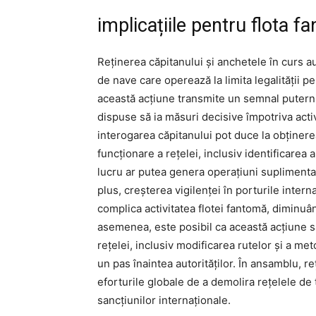
implicațiile pentru flota 
Reținerea căpitanului și anchetele în curs au
de nave care operează la limita legalității pe
această acțiune transmite un semnal puternic
dispuse să ia măsuri decisive împotriva activi
interogarea căpitanului pot duce la obținere
funcționare a rețelei, inclusiv identificarea 
lucru ar putea genera operațiuni suplimentar
plus, creșterea vigilenței în porturile interna
complica activitatea flotei fantomă, diminuân
asemenea, este posibil ca această acțiune s
rețelei, inclusiv modificarea rutelor și a me
un pas înaintea autorităților. În ansamblu, r
eforturile globale de a demolira rețelele de 
sancțiunilor internaționale.