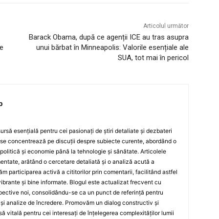
Articolul următor
Barack Obama, după ce agenții ICE au tras asupra
de
unui bărbat în Minneapolis: Valorile esențiale ale
SUA, tot mai în pericol
p
rsă esențială pentru cei pasionați de știri detaliate și dezbateri
 se concentrează pe discuții despre subiecte curente, abordând o
 politică și economie până la tehnologie și sănătate. Articolele
ntate, arătând o cercetare detaliată și o analiză acută a
ăm participarea activă a cititorilor prin comentarii, facilitând astfel
ibrante și bine informate. Blogul este actualizat frecvent cu
spective noi, consolidându-se ca un punct de referință pentru
te și analize de încredere. Promovăm un dialog constructiv și
ă vitală pentru cei interesați de înțelegerea complexităților lumii