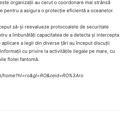
ceste organizații au cerut o coordonare mai strânsă
ale pentru a asigura o protecție eficientă a oceanelor.
ceput să-și reevalueze protocoalele de securitate
ntru a îmbunătăți capacitatea de a detecta și intercepta
licare a legii din diverse țări au început discuții
formații cu privire la activitățile ilegale pe mare, cu
ile flotei fantomă.
e.com/home?hl=ro&gl=RO&ceid=RO%3Aro