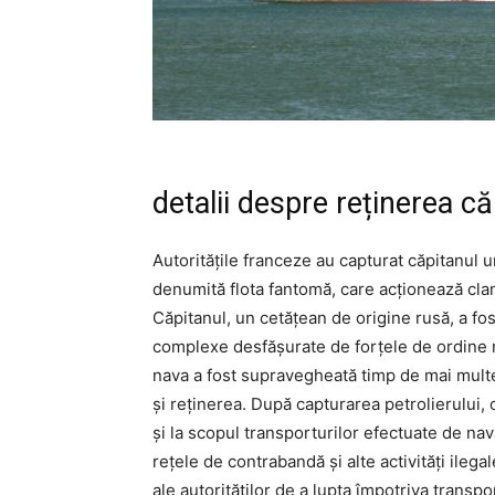
detalii despre reținerea că
Autoritățile franceze au capturat căpitanul u
denumită flota fantomă, care acționează clan
Căpitanul, un cetățean de origine rusă, a fos
complexe desfășurate de forțele de ordine m
nava a fost supravegheată timp de mai multe 
și reținerea. După capturarea petrolierului, c
și la scopul transporturilor efectuate de n
rețele de contrabandă și alte activități ileg
ale autorităților de a lupta împotriva transp