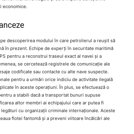
ăți economice.
franceze
 pe descoperirea modului în care petrolierul a reușit să
ă în prezent. Echipe de experți în securitate maritimă
S pentru a reconstrui traseul exact al navei și a
asemenea, se cercetează registrele de comunicație ale
saje codificate sau contacte cu alte nave suspecte.
nale pentru a urmări orice indiciu de activitate ilegală
mplicate în aceste operațiuni. În plus, se efectuează o
 pentru a stabili dacă a transportat bunuri supuse
ficarea altor membri ai echipajului care ar putea fi
lor legături cu organizații criminale internaționale. Aceste
aua flotei fantomă și a preveni viitoare încălcări ale