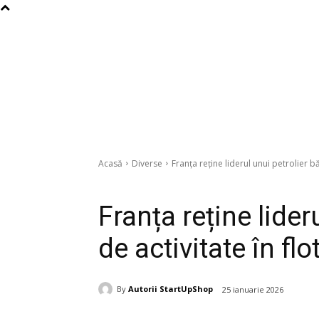
Acasă
Diverse
Franța reține liderul unui petrolier b
Diverse
Franța reține lider
de activitate în fl
By
Autorii StartUpShop
25 ianuarie 2026