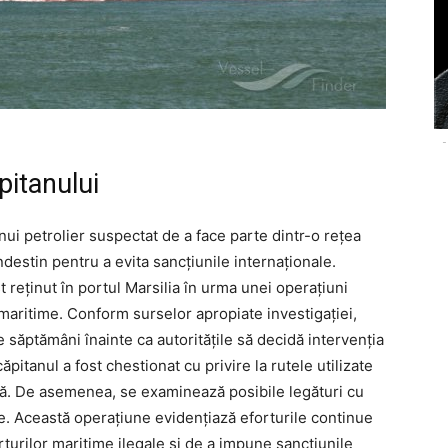
-
pitanului
nui petrolier suspectat de a face parte dintr-o rețea
destin pentru a evita sancțiunile internaționale.
t reținut în portul Marsilia în urma unei operațiuni
aritime. Conform surselor apropiate investigației,
săptămâni înainte ca autoritățile să decidă intervenția
ăpitanul a fost chestionat cu privire la rutele utilizate
avă. De asemenea, se examinează posibile legături cu
ale. Această operațiune evidențiază eforturile continue
orturilor maritime ilegale și de a impune sancțiunile