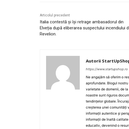
Articolul precedent
Italia contestă și își retrage ambasadorul din
Elveția după eliberarea suspectului incendiului 
Revelion.
Autorii StartUpSho
https://www.startupshop.ro
Ne angajăm să oferim o resu
aprofundate. Blogul nostru
varietate de domenii, de la
noastre sunt riguros docume
tendințelor globale. Încuraj
creșterea unei comunități v
informații autentice și per
informații de înaltă calita
educativ, devenind o resurs