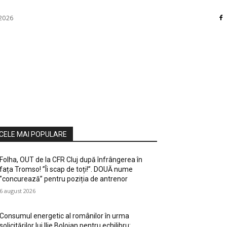
 2026
RI
DIVERSE
HOME / DECO
MASS MEDIA
ATE / HOBBY
SOCIAL CULTURAL
TEHNOLOGIE
CELE MAI POPULARE
Folha, OUT de la CFR Cluj după înfrângerea în
fața Tromso! ”Îi scap de toți!”. DOUĂ nume
”concurează” pentru poziția de antrenor
6 august 2026
Consumul energetic al românilor în urma
solicitărilor lui Ilie Bolojan pentru echilibru: