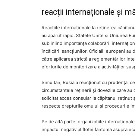
reacții internaționale și m
Reacțiile internaționale la reținerea căpitan
au apărut rapid. Statele Unite și Uniunea Eu
subliniind importanța colaborării internațio
încălcării sancțiunilor. Oficialii europeni a
către aplicarea strictă a reglementărilor inter
eforturile de monitorizare a activităților su
Simultan, Rusia a reacționat cu prudență, ce
circumstanțele reținerii și dovezile care au
solicitat acces consular la căpitanul reținut 
respecte drepturile omului și procedurile in
Pe de altă parte, organizațiile internațional
impactul negativ al flotei fantomă asupra ec