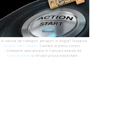
 Ai nevoie de transport aeroport in Anglia? Încearcă
Airport Taxi London
. Calitate la prețul corect.
- Companie specializata in tranzactionarea de
Criptomonede
si infrastructura blockchain.