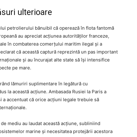
ăsuri ulterioare
ului petrolierului bănuibil că operează în flota fantomă
ropeană au apreciat acțiunea autorităților franceze,
nale în combaterea comerțului maritim ilegal și a
u declarat că această captură reprezintă un pas important
naționale și au încurajat alte state să își intensifice
specte pe mare.
rând lămuriri suplimentare în legătură cu
 dus la această acțiune. Ambasada Rusiei la Paris a
și a accentuat că orice acțiuni legale trebuie să
ternaționale.
e de mediu au laudat această acțiune, subliniind
osistemelor marine și necesitatea protejării acestora