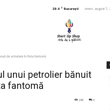
C
vineri, august 7,
29.4
București
AFACE
SANAT
ănuit de activitate în flota fantomă
ul unui petrolier bănuit
ota fantomă
249
0