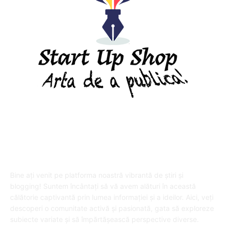
DESPRE "Arta de a publica" !
Bine ați venit pe platforma noastră vibrantă de știri și
blogging! Suntem încântați să vă avem alături în această
călătorie captivantă prin lumea informației și a ideilor. Aici, veți
descoperi o comunitate activă și pasionată, gata să exploreze
subiecte variate și să împărtășească perspective diverse.