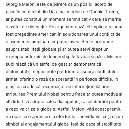
Giorgia Meloni este de părere că un posibil acord de
pace în conflictul din Ucraina, mediați de Donald Trump,
ar putea constitui un moment semnificativ care să merite
o astfel de distincție. Ea argumentează că implicarea unui
fost președinte american în soluționarea unui conflict de
o asemenea amploare ar putea avea efecte profunde
asupra stabilității globale și ar putea servi drept un
exemplu puternic de leadership în favoarea păcii. Meloni
subliniază că un astfel de gest ar demonstra că
diplomatul și negocierile pot triumfa asupra conflictului
armat, oferind o rază de speranță în perioade dificile. În
plus, ea crede că recunoașterea internațională prin
atribuirea Premiului Nobel pentru Pace ar putea motiva și
alți lideri să adopte calea dialogului și a colaborării pentru
a rezolva crizele globale. Astfel, Meloni văd acest premiu
nu doar ca o apreciere a eforturilor individuale, ci și ca un
simbol al angajamentului global față de pace și stabilitate.