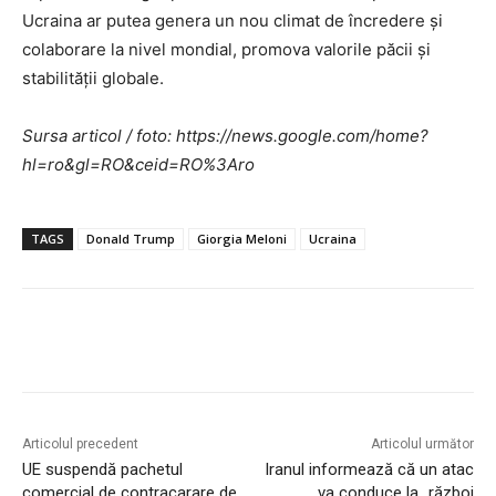
Ucraina ar putea genera un nou climat de încredere și
colaborare la nivel mondial, promova valorile păcii și
stabilității globale.
Sursa articol / foto: https://news.google.com/home?
hl=ro&gl=RO&ceid=RO%3Aro
TAGS
Donald Trump
Giorgia Meloni
Ucraina
Articolul precedent
Articolul următor
UE suspendă pachetul
Iranul informează că un atac
comercial de contracarare de
va conduce la „război