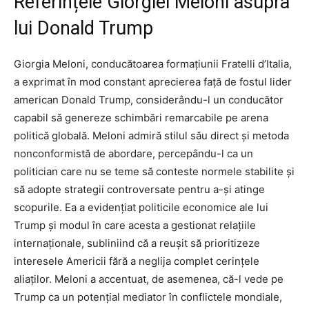
Referințele Giorgiei Meloni asupra
lui Donald Trump
Giorgia Meloni, conducătoarea formațiunii Fratelli d’Italia,
a exprimat în mod constant aprecierea față de fostul lider
american Donald Trump, considerându-l un conducător
capabil să genereze schimbări remarcabile pe arena
politică globală. Meloni admiră stilul său direct și metoda
nonconformistă de abordare, percepându-l ca un
politician care nu se teme să conteste normele stabilite și
să adopte strategii controversate pentru a-și atinge
scopurile. Ea a evidențiat politicile economice ale lui
Trump și modul în care acesta a gestionat relațiile
internaționale, subliniind că a reușit să prioritizeze
interesele Americii fără a neglija complet cerințele
aliaților. Meloni a accentuat, de asemenea, că-l vede pe
Trump ca un potențial mediator în conflictele mondiale,