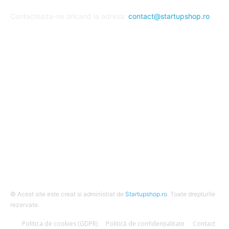
Contacteaza-ne oricand la adresa:
contact@startupshop.ro
Cate stiri avem in ultima perioada?
Afaceri si Finante
Auto / Moto
Beauty
Constructii
Cursuri
Diverse
© Acest site este creat si administrat de
Startupshop.ro
. Toate drepturile
rezervate.
Politica de cookies (GDPR)
Politică de confidențialitate
Contact