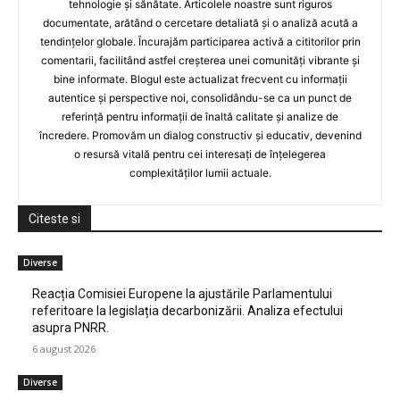
tehnologie și sănătate. Articolele noastre sunt riguros
documentate, arătând o cercetare detaliată și o analiză acută a
tendințelor globale. Încurajăm participarea activă a cititorilor prin
comentarii, facilitând astfel creșterea unei comunități vibrante și
bine informate. Blogul este actualizat frecvent cu informații
autentice și perspective noi, consolidându-se ca un punct de
referință pentru informații de înaltă calitate și analize de
încredere. Promovăm un dialog constructiv și educativ, devenind
o resursă vitală pentru cei interesați de înțelegerea
complexităților lumii actuale.
Citeste si
Diverse
Reacția Comisiei Europene la ajustările Parlamentului
referitoare la legislația decarbonizării. Analiza efectului
asupra PNRR.
6 august 2026
Diverse