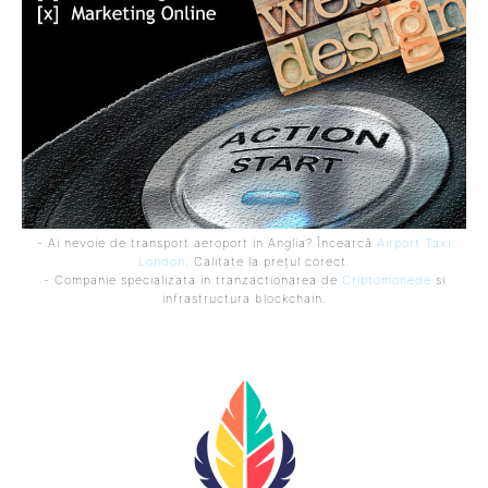
- Ai nevoie de transport aeroport in Anglia? Încearcă
Airport Taxi
London
. Calitate la prețul corect.
- Companie specializata in tranzactionarea de
Criptomonede
si
infrastructura blockchain.