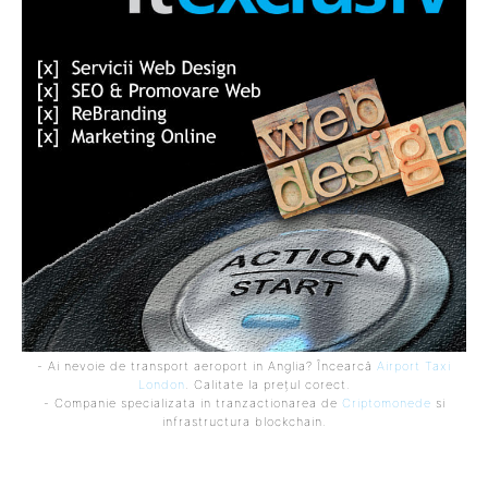
- Ai nevoie de transport aeroport in Anglia? Încearcă
Airport Taxi
London
. Calitate la prețul corect.
- Companie specializata in tranzactionarea de
Criptomonede
si
infrastructura blockchain.