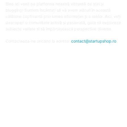
Bine ați venit pe platforma noastră vibrantă de știri și
blogging! Suntem încântați să vă avem alături în această
călătorie captivantă prin lumea informației și a ideilor. Aici, veți
descoperi o comunitate activă și pasionată, gata să exploreze
subiecte variate și să împărtășească perspective diverse.
Contacteaza-ne oricand la adresa:
contact@startupshop.ro
Cate stiri avem in ultima perioada?
Afaceri si Finante
Auto / Moto
Beauty
Constructii
Cursuri
Diverse