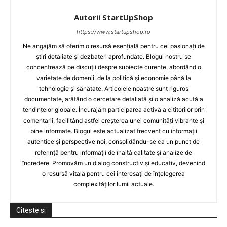
Autorii StartUpShop
https://www.startupshop.ro
Ne angajăm să oferim o resursă esențială pentru cei pasionați de
știri detaliate și dezbateri aprofundate. Blogul nostru se
concentrează pe discuții despre subiecte curente, abordând o
varietate de domenii, de la politică și economie până la
tehnologie și sănătate. Articolele noastre sunt riguros
documentate, arătând o cercetare detaliată și o analiză acută a
tendințelor globale. Încurajăm participarea activă a cititorilor prin
comentarii, facilitând astfel creșterea unei comunități vibrante și
bine informate. Blogul este actualizat frecvent cu informații
autentice și perspective noi, consolidându-se ca un punct de
referință pentru informații de înaltă calitate și analize de
încredere. Promovăm un dialog constructiv și educativ, devenind
o resursă vitală pentru cei interesați de înțelegerea
complexităților lumii actuale.
Citeste si