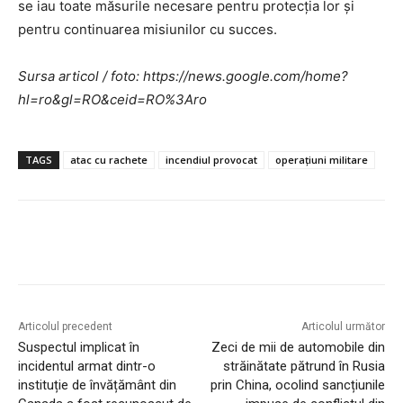
se iau toate măsurile necesare pentru protecția lor și
pentru continuarea misiunilor cu succes.
Sursa articol / foto: https://news.google.com/home?
hl=ro&gl=RO&ceid=RO%3Aro
TAGS
atac cu rachete
incendiul provocat
operațiuni militare
Articolul precedent
Articolul următor
Suspectul implicat în
Zeci de mii de automobile din
incidentul armat dintr-o
străinătate pătrund în Rusia
instituție de învățământ din
prin China, ocolind sancțiunile