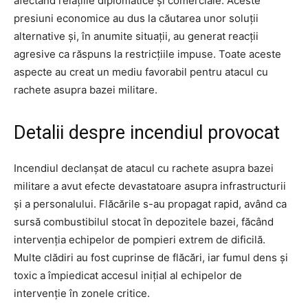
afectând relațiile diplomatice și comerciale. Aceste
presiuni economice au dus la căutarea unor soluții
alternative și, în anumite situații, au generat reacții
agresive ca răspuns la restricțiile impuse. Toate aceste
aspecte au creat un mediu favorabil pentru atacul cu
rachete asupra bazei militare.
Detalii despre incendiul provocat
Incendiul declanșat de atacul cu rachete asupra bazei
militare a avut efecte devastatoare asupra infrastructurii
și a personalului. Flăcările s-au propagat rapid, având ca
sursă combustibilul stocat în depozitele bazei, făcând
intervenția echipelor de pompieri extrem de dificilă.
Multe clădiri au fost cuprinse de flăcări, iar fumul dens și
toxic a împiedicat accesul inițial al echipelor de
intervenție în zonele critice.