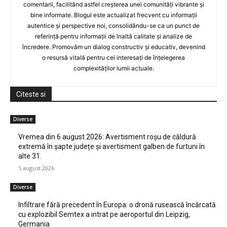
comentarii, facilitând astfel creșterea unei comunități vibrante și
bine informate. Blogul este actualizat frecvent cu informații
autentice și perspective noi, consolidându-se ca un punct de
referință pentru informații de înaltă calitate și analize de
încredere. Promovăm un dialog constructiv și educativ, devenind
o resursă vitală pentru cei interesați de înțelegerea
complexităților lumii actuale.
Citeste si
Diverse
Vremea din 6 august 2026: Avertisment roșu de căldură
extremă în șapte județe și avertisment galben de furtuni în
alte 31.
5 august 2026
Diverse
Infiltrare fără precedent în Europa: o dronă rusească încărcată
cu explozibil Semtex a intrat pe aeroportul din Leipzig,
Germania