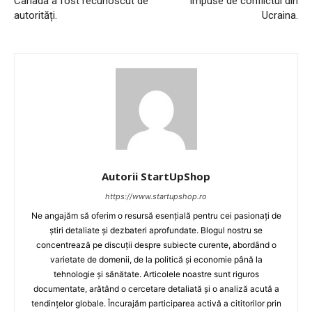
Canada a fost recunoscut de
impuse de conflictul din
autorități.
Ucraina.
Autorii StartUpShop
https://www.startupshop.ro
Ne angajăm să oferim o resursă esențială pentru cei pasionați de
știri detaliate și dezbateri aprofundate. Blogul nostru se
concentrează pe discuții despre subiecte curente, abordând o
varietate de domenii, de la politică și economie până la
tehnologie și sănătate. Articolele noastre sunt riguros
documentate, arătând o cercetare detaliată și o analiză acută a
tendințelor globale. Încurajăm participarea activă a cititorilor prin