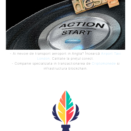
- Ai nevoie de transport aeroport in Anglia? Încearcă
Airport Taxi
London
. Calitate la prețul corect.
- Companie specializata in tranzactionarea de
Criptomonede
si
infrastructura blockchain.