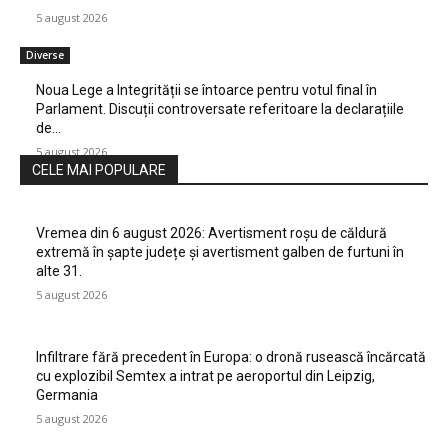
5 august 2026
Diverse
Noua Lege a Integrității se întoarce pentru votul final în
Parlament. Discuții controversate referitoare la declarațiile
de…
5 august 2026
CELE MAI POPULARE
Vremea din 6 august 2026: Avertisment roșu de căldură
extremă în șapte județe și avertisment galben de furtuni în
alte 31.
5 august 2026
Infiltrare fără precedent în Europa: o dronă rusească încărcată
cu explozibil Semtex a intrat pe aeroportul din Leipzig,
Germania
5 august 2026