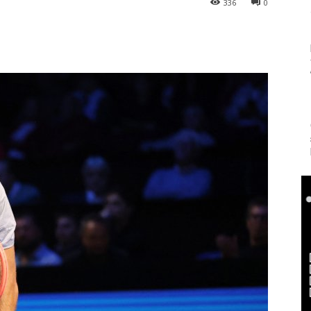
336
0