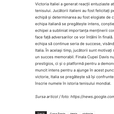
Victoria Italiei a generat reacții entuziaste a
tenisului. Jucătorii italieni au fost felicitaț
echipă și determinarea au fost elogiate de că
echipa italiană se pregătește intens, conști
echipei a subliniat importanța menținerii con
face față adversarilor ce vor întâlni în finală
echipa să continue seria de succese, visând
Italia. În același timp, jucătorii sunt motivați
un succes memorabil. Finala Cupei Davis nu 
prestigios, ci și o platformă pentru a demons
muncit intens pentru a ajunge în acest punct
victorie, Italia se pregătește să își confrunt
înscrie numele în istoria tenisului mondial.
Sursa articol / foto: https://news.googl
TAGS
Cupa Davis
tenis
victorie