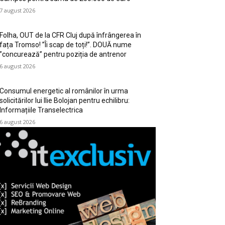
7 august 2026
Folha, OUT de la CFR Cluj după înfrângerea în
fața Tromso! ”Îi scap de toți!”. DOUĂ nume
”concurează” pentru poziția de antrenor
6 august 2026
Consumul energetic al românilor în urma
solicitărilor lui Ilie Bolojan pentru echilibru:
Informațiile Transelectrica
6 august 2026