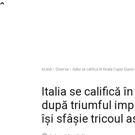
Acasă
Diverse
Italia se califică în finala Cupei Davi
Diverse
Italia se califică î
după triumful impr
își sfâșie tricoul