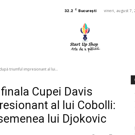
C
vineri, august 7,
32.2
București
AFACE
SANAT
s după triumful impresionant al lui...
n finala Cupei Davis
esionant al lui Cobolli:
 asemenea lui Djokovic