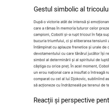
Gestul simbolic al tricoulu
După o victorie atât de intensă și emoționan
care a rămas în memoria tuturor celor prezen
campioni, Cobolli și-a rupt tricoul în fața su
bucuria triumfului, ci și eliberarea tensiuni
întâmpinat cu aplauze frenetice și urale de c
devotamentului cu care tânărul jucător își r
simbol al determinării și al spiritului de lu
câștiga cu orice preț. În acel moment, Coboll
un erou național care a insuflat o întreagă n
comparat cu cel al lui Djokovic, subliniind a
să acționeze cu îndrăzneală pe terenul de te
Reacții și perspective pent