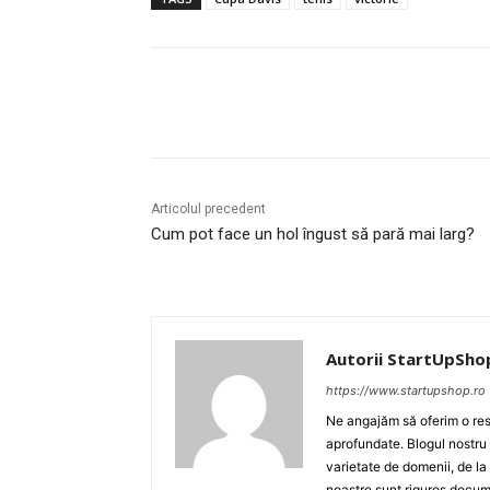
Acțiune
Articolul precedent
Cum pot face un hol îngust să pară mai larg?
Autorii StartUpSho
https://www.startupshop.ro
Ne angajăm să oferim o resu
aprofundate. Blogul nostru
varietate de domenii, de la
noastre sunt riguros docume