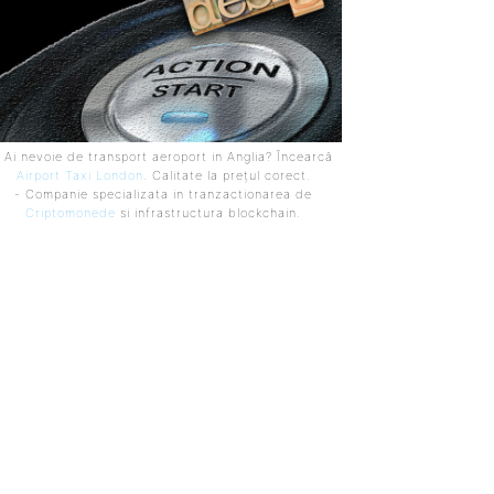
 Ai nevoie de transport aeroport in Anglia? Încearcă
Airport Taxi London
. Calitate la prețul corect.
- Companie specializata in tranzactionarea de
Criptomonede
si infrastructura blockchain.