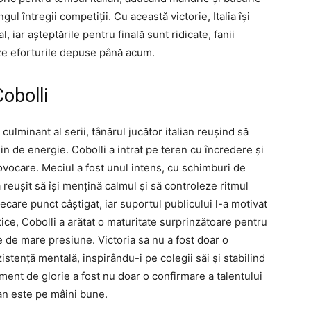
ul întregii competiții. Cu această victorie, Italia își
, iar așteptările pentru finală sunt ridicate, fanii
ze eforturile depuse până acum.
Cobolli
culminant al serii, tânărul jucător italian reușind să
in de energie. Cobolli a intrat pe teren cu încredere și
rovocare. Meciul a fost unul intens, cu schimburi de
a reușit să își mențină calmul și să controleze ritmul
iecare punct câștigat, iar suportul publicului l-a motivat
ice, Cobolli a arătat o maturitate surprinzătoare pentru
le de mare presiune. Victoria sa nu a fost doar o
zistență mentală, inspirându-i pe colegii săi și stabilind
ent de glorie a fost nu doar o confirmare a talentului
lian este pe mâini bune.