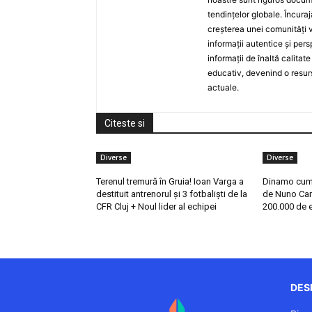
tendințelor globale. Încuraj
creșterea unei comunități v
informații autentice și per
informații de înaltă calita
educativ, devenind o resurs
actuale.
Citeste si
Diverse
Diverse
Terenul tremură în Gruia! Ioan Varga a
Dinamo cump
destituit antrenorul și 3 fotbaliști de la
de Nuno Ca
CFR Cluj + Noul lider al echipei
200.000 de 
DESP