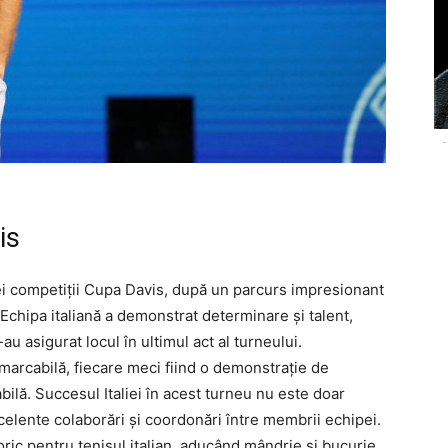
-
is
asei competiții Cupa Davis, după un parcurs impresionant
. Echipa italiană a demonstrat determinare și talent,
u asigurat locul în ultimul act al turneului.
emarcabilă, fiecare meci fiind o demonstrație de
bilă. Succesul Italiei în acest turneu nu este doar
excelente colaborări și coordonări între membrii echipei.
ric pentru tenisul italian, aducând mândrie și bucurie