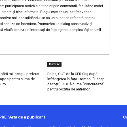
ăm participarea activă a cititorilor prin comentarii, facilitând astfel
ibrante și bine informate. Blogul este actualizat frecvent cu
spective noi, consolidându-se ca un punct de referință pentru
te și analize de încredere. Promovăm un dialog constructiv și
ă vitală pentru cei interesați de înțelegerea complexităților lumii
Diverse
ără mijlocașul preferat
Folha, OUT de la CFR Cluj după
mpos pentru suma de
înfrângerea în fața Tromso! ”Îi scap
euro
de toți!”. DOUĂ nume ”concurează”
pentru poziția de antrenor
RE "Arta de a publica" !
Ca