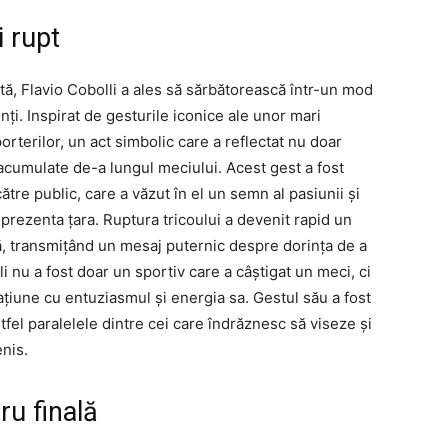
i rupt
tă, Flavio Cobolli a ales să sărbătorească într-un mod
ți. Inspirat de gesturile iconice ale unor mari
porterilor, un act simbolic care a reflectat nu doar
i acumulate de-a lungul meciului. Acest gest a fost
ătre public, care a văzut în el un semn al pasiunii și
eprezenta țara. Ruptura tricoului a devenit rapid un
ptă, transmițând un mesaj puternic despre dorința de a
i nu a fost doar un sportiv care a câștigat un meci, ci
ațiune cu entuziasmul și energia sa. Gestul său a fost
stfel paralelele dintre cei care îndrăznesc să viseze și
nis.
ru finală