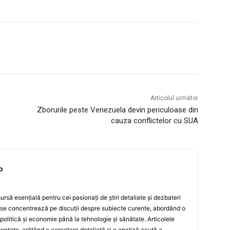
Articolul următor
Zborurile peste Venezuela devin periculoase din
cauza conflictelor cu SUA
p
rsă esențială pentru cei pasionați de știri detaliate și dezbateri
 se concentrează pe discuții despre subiecte curente, abordând o
 politică și economie până la tehnologie și sănătate. Articolele
ntate, arătând o cercetare detaliată și o analiză acută a