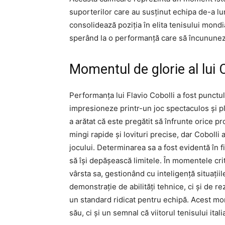
suporterilor care au susținut echipa de-a lung
consolidează poziția în elita tenisului mondial
sperând la o performanță care să încunune
Momentul de glorie al lui 
Performanța lui Flavio Cobolli a fost punctul 
impresioneze printr-un joc spectaculos și pl
a arătat că este pregătit să înfrunte orice p
mingi rapide și lovituri precise, dar Cobolli 
jocului. Determinarea sa a fost evidentă în f
să își depășească limitele. În momentele crit
vârsta sa, gestionând cu inteligență situații
demonstrație de abilități tehnice, ci și de re
un standard ridicat pentru echipă. Acest mom
său, ci și un semnal că viitorul tenisului ita