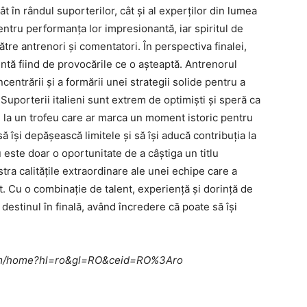
tât în rândul suporterilor, cât și al experților din lumea
i pentru performanța lor impresionantă, iar spiritul de
tre antrenori și comentatori. În perspectiva finalei,
entă fiind de provocările ce o așteaptă. Antrenorul
centrării și a formării unei strategii solide pentru a
. Suporterii italieni sunt extrem de optimiști și speră ca
 la un trofeu care ar marca un moment istoric pentru
 să își depășească limitele și să își aducă contribuția la
este doar o oportunitate de a câștiga un titlu
tra calitățile extraordinare ale unei echipe care a
. Cu o combinație de talent, experiență și dorință de
e destinul în finală, având încredere că poate să își
e.com/home?hl=ro&gl=RO&ceid=RO%3Aro