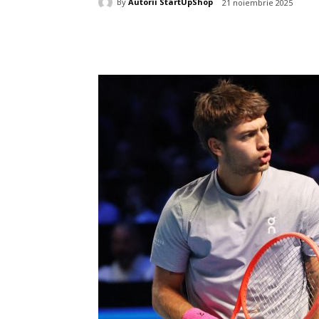
By
Autorii StartUpShop
21 noiembrie 2025
Acțiune