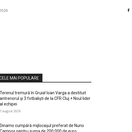
 2026
RI
DIVERSE
HOME / DECO
MASS MEDIA
ATE / HOBBY
SOCIAL CULTURAL
TEHNOLOGIE
CELE MAI POPULARE
Terenul tremură în Gruia! Ioan Varga a destituit
antrenorul și 3 fotbaliști de la CFR Cluj + Noul lider
al echipei
7 august 2026
Dinamo cumpără mijlocașul preferat de Nuno
Campos pentru suma de 200.000 de euro