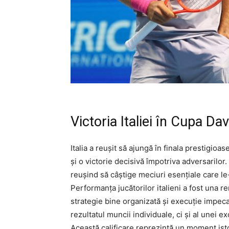
Victoria Italiei în Cupa Dav
Italia a reușit să ajungă în finala prestigio
și o victorie decisivă împotriva adversarilor
reușind să câștige meciuri esențiale care le-a
Performanța jucătorilor italieni a fost una r
strategie bine organizată și execuție impeca
rezultatul muncii individuale, ci și al unei 
Această calificare reprezintă un moment isto