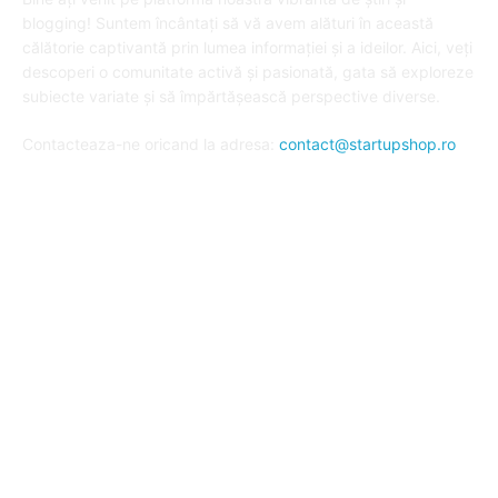
blogging! Suntem încântați să vă avem alături în această
călătorie captivantă prin lumea informației și a ideilor. Aici, veți
descoperi o comunitate activă și pasionată, gata să exploreze
subiecte variate și să împărtășească perspective diverse.
Contacteaza-ne oricand la adresa:
contact@startupshop.ro
Cate stiri avem in ultima perioada?
Afaceri si Finante
Auto / Moto
Beauty
Constructii
Cursuri
Diverse