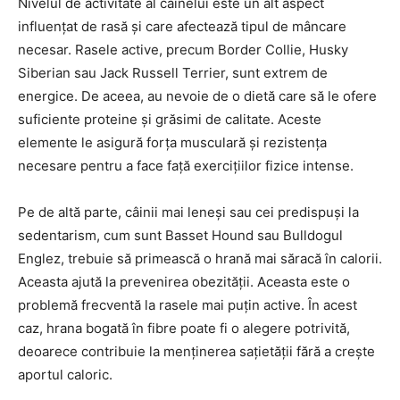
Nivelul de activitate al câinelui este un alt aspect
influențat de rasă și care afectează tipul de mâncare
necesar. Rasele active, precum Border Collie, Husky
Siberian sau Jack Russell Terrier, sunt extrem de
energice. De aceea, au nevoie de o dietă care să le ofere
suficiente proteine și grăsimi de calitate. Aceste
elemente le asigură forța musculară și rezistența
necesare pentru a face față exercițiilor fizice intense.
Pe de altă parte, câinii mai leneși sau cei predispuși la
sedentarism, cum sunt Basset Hound sau Bulldogul
Englez, trebuie să primească o hrană mai săracă în calorii.
Aceasta ajută la prevenirea obezității. Aceasta este o
problemă frecventă la rasele mai puțin active. În acest
caz, hrana bogată în fibre poate fi o alegere potrivită,
deoarece contribuie la menținerea sațietății fără a crește
aportul caloric.