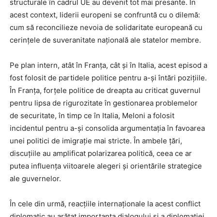
structurale în cadrul UE au devenit tot mai presante. În
acest context, liderii europeni se confruntă cu o dilemă:
cum să reconcilieze nevoia de solidaritate europeană cu
cerințele de suveranitate națională ale statelor membre.
Pe plan intern, atât în Franța, cât și în Italia, acest episod a
fost folosit de partidele politice pentru a-și întări pozițiile.
În Franța, forțele politice de dreapta au criticat guvernul
pentru lipsa de rigurozitate în gestionarea problemelor
de securitate, în timp ce în Italia, Meloni a folosit
incidentul pentru a-și consolida argumentația în favoarea
unei politici de imigrație mai stricte. În ambele țări,
discuțiile au amplificat polarizarea politică, ceea ce ar
putea influența viitoarele alegeri și orientările strategice
ale guvernelor.
În cele din urmă, reacțiile internaționale la acest conflict
diplomatic au arătat importanța dialogului și a diplomației