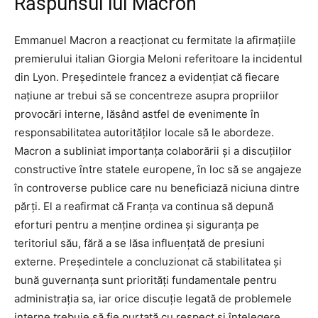
Răspunsul lui Macron
Emmanuel Macron a reacționat cu fermitate la afirmațiile
premierului italian Giorgia Meloni referitoare la incidentul
din Lyon. Președintele francez a evidențiat că fiecare
națiune ar trebui să se concentreze asupra propriilor
provocări interne, lăsând astfel de evenimente în
responsabilitatea autorităților locale să le abordeze.
Macron a subliniat importanța colaborării și a discuțiilor
constructive între statele europene, în loc să se angajeze
în controverse publice care nu beneficiază niciuna dintre
părți. El a reafirmat că Franța va continua să depună
eforturi pentru a menține ordinea și siguranța pe
teritoriul său, fără a se lăsa influențată de presiuni
externe. Președintele a concluzionat că stabilitatea și
bună guvernanța sunt priorități fundamentale pentru
administrația sa, iar orice discuție legată de problemele
interne trebuie să fie purtată cu respect și înțelegere