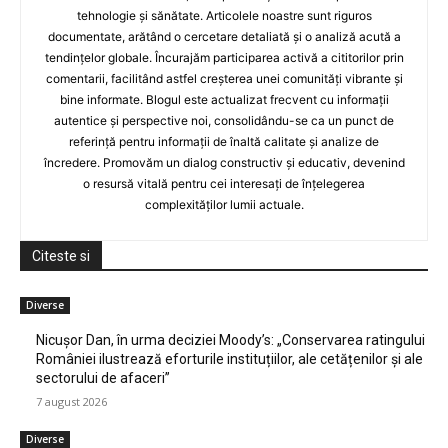
tehnologie și sănătate. Articolele noastre sunt riguros
documentate, arătând o cercetare detaliată și o analiză acută a
tendințelor globale. Încurajăm participarea activă a cititorilor prin
comentarii, facilitând astfel creșterea unei comunități vibrante și
bine informate. Blogul este actualizat frecvent cu informații
autentice și perspective noi, consolidându-se ca un punct de
referință pentru informații de înaltă calitate și analize de
încredere. Promovăm un dialog constructiv și educativ, devenind
o resursă vitală pentru cei interesați de înțelegerea
complexităților lumii actuale.
Citeste si
Diverse
Nicușor Dan, în urma deciziei Moody’s: „Conservarea ratingului
României ilustrează eforturile instituțiilor, ale cetățenilor și ale
sectorului de afaceri”
7 august 2026
Diverse