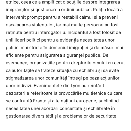
etnice, ceea ce a amplificat discuțiile despre integrarea
imigranților și gestionarea ordinii publice. Poliția locală a
intervenit prompt pentru a restabili calmul și a preveni
escaladarea violențelor, iar mai multe persoane au fost
reținute pentru interogatoriu. Incidentul a fost folosit de
unii lideri politici pentru a evidenția necesitatea unor
politici mai stricte în domeniul imigrației și de măsuri mai
eficiente pentru asigurarea siguranței publice. De
asemenea, organizațiile pentru drepturile omului au cerut
ca autoritățile să trateze situația cu echilibru și să evite
stigmatizarea unor comunități întregi pe baza acțiunilor
unor indivizi. Evenimentele din Lyon au reîntărit
dezbaterile referitoare la provocările multietnice cu care
se confruntă Franța și alte națiuni europene, subliniind
necesitatea unei abordări concertate și echilibrate în
gestionarea diversității și a problemelor de securitate.