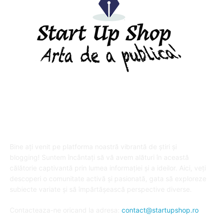
DESPRE "Arta de a publica" !
Bine ați venit pe platforma noastră vibrantă de știri și
blogging! Suntem încântați să vă avem alături în această
călătorie captivantă prin lumea informației și a ideilor. Aici, veți
descoperi o comunitate activă și pasionată, gata să exploreze
subiecte variate și să împărtășească perspective diverse.
Contacteaza-ne oricand la adresa:
contact@startupshop.ro