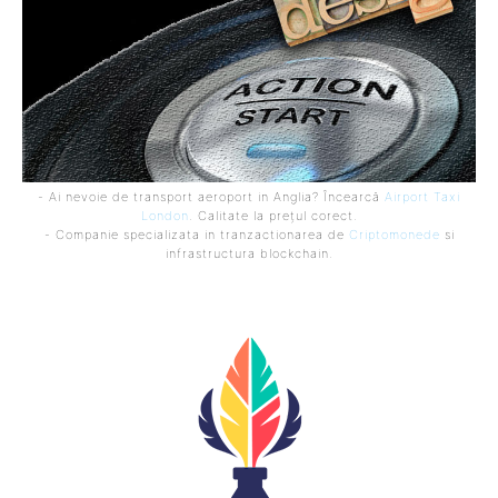
- Ai nevoie de transport aeroport in Anglia? Încearcă
Airport Taxi
London
. Calitate la prețul corect.
- Companie specializata in tranzactionarea de
Criptomonede
si
infrastructura blockchain.