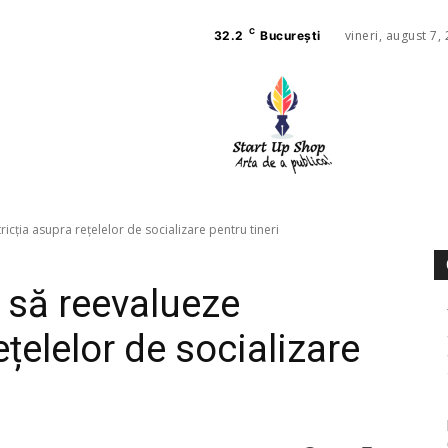
C
vineri, august 7,
32.2
București
AFACE
SANAT
ricția asupra rețelelor de socializare pentru tineri
 să reevalueze
ețelelor de socializare