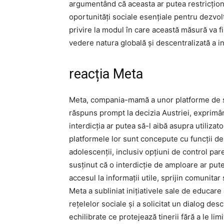
argumentând că aceasta ar putea restricțion
oportunități sociale esențiale pentru dezvolta
privire la modul în care această măsură va fi
vedere natura globală și descentralizată a in
reacția Meta
Meta, compania-mamă a unor platforme de s
răspuns prompt la decizia Austriei, exprimân
interdicția ar putea să-l aibă asupra utilizat
platformele lor sunt concepute cu funcții de 
adolescenții, inclusiv opțiuni de control par
susținut că o interdicție de amploare ar pute
accesul la informații utile, sprijin comunita
Meta a subliniat inițiativele sale de educare 
rețelelor sociale și a solicitat un dialog desc
echilibrate ce protejează tinerii fără a le l