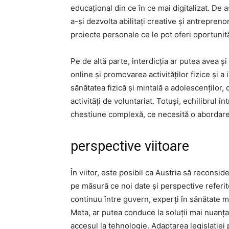
educațional din ce în ce mai digitalizat. De
a-și dezvolta abilitați creative și antrepre
proiecte personale ce le pot oferi oportunită
Pe de altă parte, interdicția ar putea avea 
online și promovarea activităților fizice și a 
sănătatea fizică și mintală a adolescenților,
activități de voluntariat. Totuși, echilibrul î
chestiune complexă, ce necesită o abordare
perspective viitoare
În viitor, este posibil ca Austria să reconsid
pe măsură ce noi date și perspective referit
continuu între guvern, experți în sănătate m
Meta, ar putea conduce la soluții mai nuanțate
accesul la tehnologie. Adaptarea legislației 