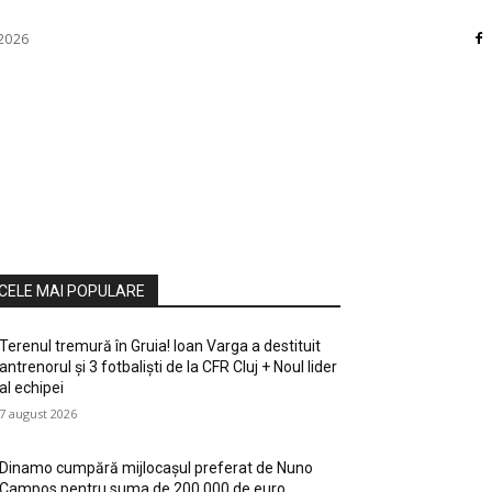
 2026
RI
DIVERSE
HOME / DECO
MASS MEDIA
ATE / HOBBY
SOCIAL CULTURAL
TEHNOLOGIE
CELE MAI POPULARE
Terenul tremură în Gruia! Ioan Varga a destituit
antrenorul și 3 fotbaliști de la CFR Cluj + Noul lider
al echipei
7 august 2026
Dinamo cumpără mijlocașul preferat de Nuno
Campos pentru suma de 200.000 de euro