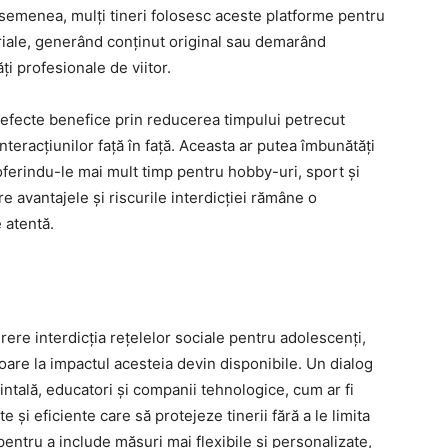
 asemenea, mulți tineri folosesc aceste platforme pentru
noriale, generând conținut original sau demarând
ți profesionale de viitor.
și efecte benefice prin reducerea timpului petrecut
interacțiunilor față în față. Aceasta ar putea îmbunătăți
 oferindu-le mai mult timp pentru hobby-uri, sport și
ntre avantajele și riscurile interdicției rămâne o
 atentă.
erere interdicția rețelelor sociale pentru adolescenți,
oare la impactul acesteia devin disponibile. Un dialog
intală, educatori și companii tehnologice, cum ar fi
 și eficiente care să protejeze tinerii fără a le limita
pentru a include măsuri mai flexibile și personalizate,