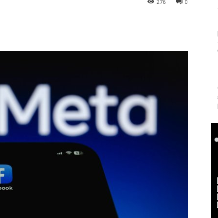
276
0