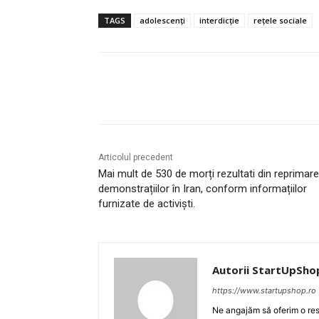
TAGS
adolescenți
interdicție
rețele sociale
Acțiune
Articolul precedent
Mai mult de 530 de morți rezultati din reprimar
demonstrațiilor în Iran, conform informațiilor
furnizate de activiști.
Autorii StartUpSho
https://www.startupshop.ro
Ne angajăm să oferim o resu