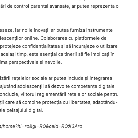
ări de control parental avansate, ar putea reprezenta o
eze, iar noile inovații ar putea furniza instrumente
olescenților online. Colaborarea cu platformele de
protejeze confidențialitatea și să încurajeze o utilizare
celași timp, este esențial ca tinerii să fie implicați în
rima perspectivele și nevoile.
izării rețelelor sociale ar putea include și integrarea
 ajutând adolescenții să dezvolte competențe digitale
concluzie, viitorul reglementării rețelelor sociale pentru
uții care să combine protecția cu libertatea, adaptându-
le peisajului digital.
e.com/home?hl=ro&gl=RO&ceid=RO%3Aro