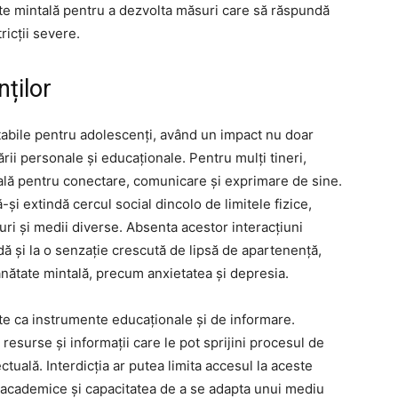
ate mintală pentru a dezvolta măsuri care să răspundă
ricții severe.
nților
notabile pentru adolescenți, având un impact nu doar
tării personale și educaționale. Pentru mulți tineri,
ială pentru conectare, comunicare și exprimare de sine.
și extindă cercul social dincolo de limitele fizice,
uri și medii diverse. Absenta acestor interacțiuni
dă și la o senzație crescută de lipsă de apartenență,
sănătate mintală, precum anxietatea și depresia.
zate ca instrumente educaționale și de informare.
 resurse și informații care le pot sprijini procesul de
ectuală. Interdicția ar putea limita accesul la aceste
 academice și capacitatea de a se adapta unui mediu