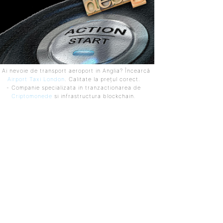
 Ai nevoie de transport aeroport in Anglia? Încearcă
Airport Taxi London
. Calitate la prețul corect.
- Companie specializata in tranzactionarea de
Criptomonede
si infrastructura blockchain.