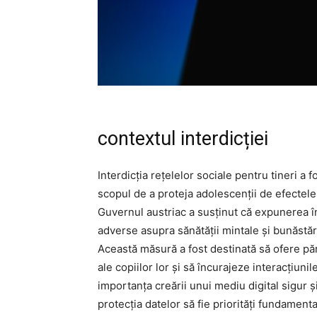
contextul interdicției
Interdicția rețelelor sociale pentru tineri a f
scopul de a proteja adolescenții de efectele 
Guvernul austriac a susținut că expunerea î
adverse asupra sănătății mintale și bunăstării
Această măsură a fost destinată să ofere pări
ale copiilor lor și să încurajeze interacțiuni
importanța creării unui mediu digital sigur și
protecția datelor să fie priorități fundamental