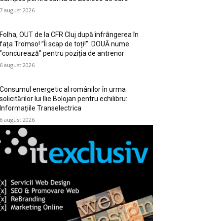
7 august 2026
Folha, OUT de la CFR Cluj după înfrângerea în
fața Tromso! ”Îi scap de toți!”. DOUĂ nume
”concurează” pentru poziția de antrenor
6 august 2026
Consumul energetic al românilor în urma
solicitărilor lui Ilie Bolojan pentru echilibru:
Informațiile Transelectrica
6 august 2026