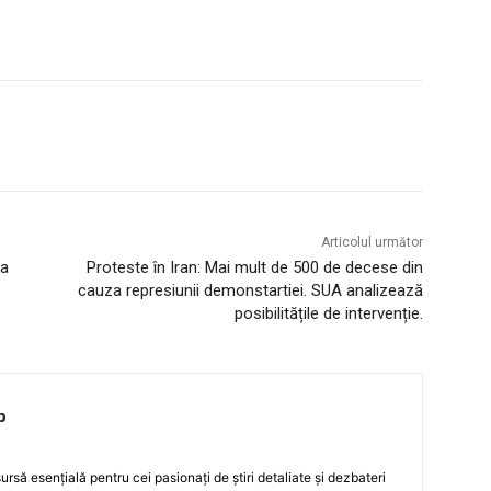
Articolul următor
ea
Proteste în Iran: Mai mult de 500 de decese din
cauza represiunii demonstartiei. SUA analizează
posibilitățile de intervenție.
p
rsă esențială pentru cei pasionați de știri detaliate și dezbateri