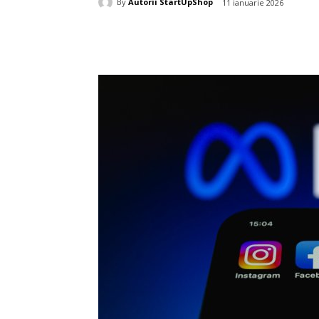
By
Autorii StartUpShop
11 ianuarie 2026
Acțiune