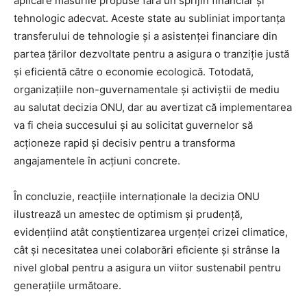
aplicare măsurile propuse fără un sprijin financiar și
tehnologic adecvat. Aceste state au subliniat importanța
transferului de tehnologie și a asistenței financiare din
partea țărilor dezvoltate pentru a asigura o tranziție justă
și eficientă către o economie ecologică. Totodată,
organizațiile non-guvernamentale și activiștii de mediu
au salutat decizia ONU, dar au avertizat că implementarea
va fi cheia succesului și au solicitat guvernelor să
acționeze rapid și decisiv pentru a transforma
angajamentele în acțiuni concrete.
În concluzie, reacțiile internaționale la decizia ONU
ilustrează un amestec de optimism și prudență,
evidențiind atât conștientizarea urgenței crizei climatice,
cât și necesitatea unei colaborări eficiente și strânse la
nivel global pentru a asigura un viitor sustenabil pentru
generațiile următoare.