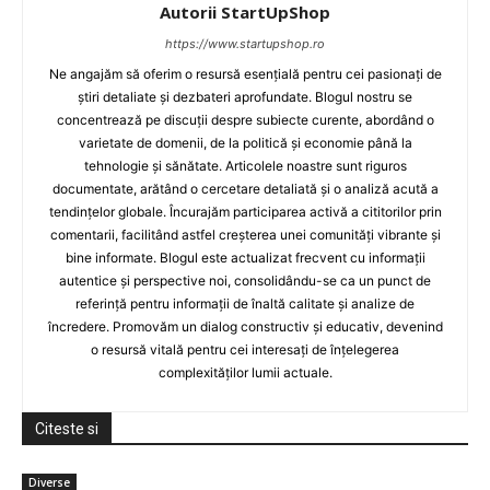
Autorii StartUpShop
https://www.startupshop.ro
Ne angajăm să oferim o resursă esențială pentru cei pasionați de
știri detaliate și dezbateri aprofundate. Blogul nostru se
concentrează pe discuții despre subiecte curente, abordând o
varietate de domenii, de la politică și economie până la
tehnologie și sănătate. Articolele noastre sunt riguros
documentate, arătând o cercetare detaliată și o analiză acută a
tendințelor globale. Încurajăm participarea activă a cititorilor prin
comentarii, facilitând astfel creșterea unei comunități vibrante și
bine informate. Blogul este actualizat frecvent cu informații
autentice și perspective noi, consolidându-se ca un punct de
referință pentru informații de înaltă calitate și analize de
încredere. Promovăm un dialog constructiv și educativ, devenind
o resursă vitală pentru cei interesați de înțelegerea
complexităților lumii actuale.
Citeste si
Diverse