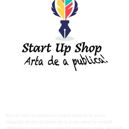
DESPRE "Arta de a publica" !
Bine ați venit pe platforma noastră vibrantă de știri și
blogging! Suntem încântați să vă avem alături în această
călătorie captivantă prin lumea informației și a ideilor. Aici, veți