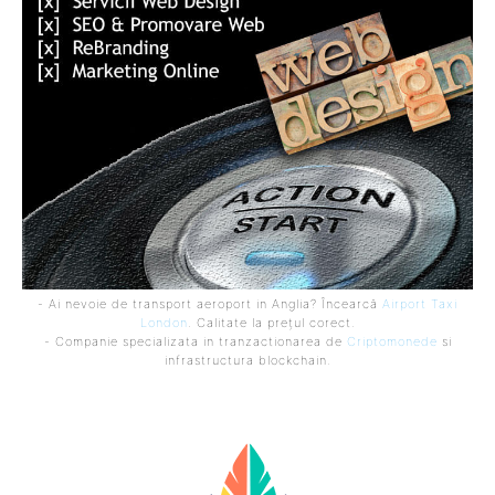
- Ai nevoie de transport aeroport in Anglia? Încearcă
Airport Taxi
London
. Calitate la prețul corect.
- Companie specializata in tranzactionarea de
Criptomonede
si
infrastructura blockchain.