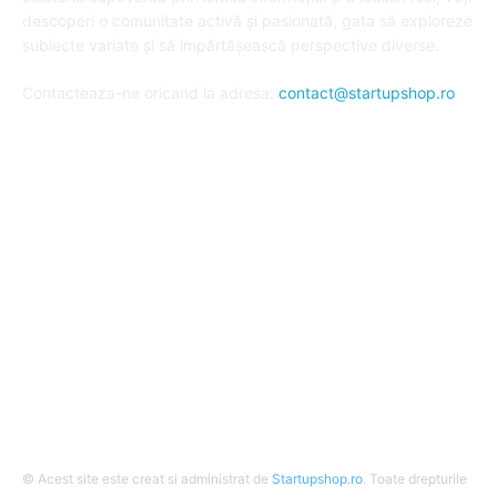
descoperi o comunitate activă și pasionată, gata să exploreze
subiecte variate și să împărtășească perspective diverse.
Contacteaza-ne oricand la adresa:
contact@startupshop.ro
Cate stiri avem in ultima perioada?
Afaceri si Finante
Auto / Moto
Beauty
Constructii
Cursuri
Diverse
© Acest site este creat si administrat de
Startupshop.ro
. Toate drepturile