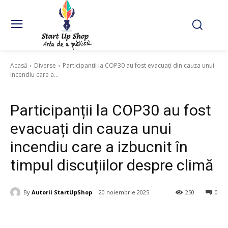
Acasă
Diverse
Participanții la COP30 au fost evacuați din cauza unui
incendiu care a...
Diverse
Participanții la COP30 au fost
evacuați din cauza unui
incendiu care a izbucnit în
timpul discuțiilor despre climă
By
Autorii StartUpShop
20 noiembrie 2025
250
0