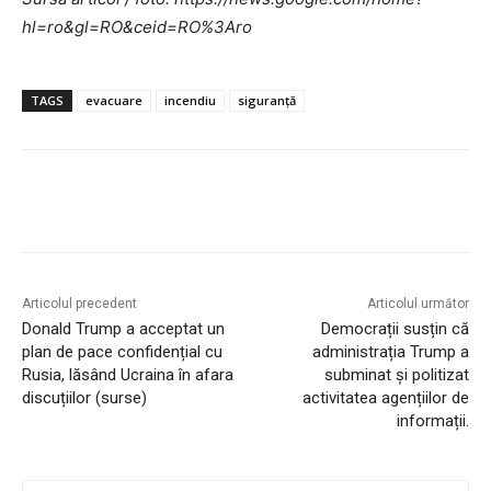
hl=ro&gl=RO&ceid=RO%3Aro
TAGS
evacuare
incendiu
siguranță
Articolul precedent
Articolul următor
Donald Trump a acceptat un
Democrații susțin că
plan de pace confidențial cu
administrația Trump a
Rusia, lăsând Ucraina în afara
subminat și politizat
discuțiilor (surse)
activitatea agențiilor de
informații.