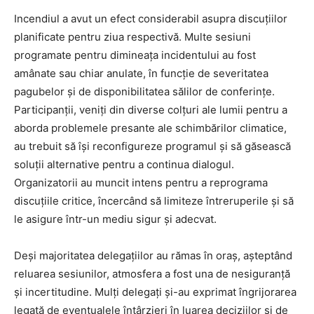
Incendiul a avut un efect considerabil asupra discuțiilor
planificate pentru ziua respectivă. Multe sesiuni
programate pentru dimineața incidentului au fost
amânate sau chiar anulate, în funcție de severitatea
pagubelor și de disponibilitatea sălilor de conferințe.
Participanții, veniți din diverse colțuri ale lumii pentru a
aborda problemele presante ale schimbărilor climatice,
au trebuit să își reconfigureze programul și să găsească
soluții alternative pentru a continua dialogul.
Organizatorii au muncit intens pentru a reprograma
discuțiile critice, încercând să limiteze întreruperile și să
le asigure într-un mediu sigur și adecvat.
Deși majoritatea delegațiilor au rămas în oraș, așteptând
reluarea sesiunilor, atmosfera a fost una de nesiguranță
și incertitudine. Mulți delegați și-au exprimat îngrijorarea
legată de eventualele întârzieri în luarea deciziilor și de