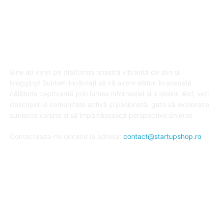
DESPRE "Arta de a publica" !
Bine ați venit pe platforma noastră vibrantă de știri și
blogging! Suntem încântați să vă avem alături în această
călătorie captivantă prin lumea informației și a ideilor. Aici, veți
descoperi o comunitate activă și pasionată, gata să exploreze
subiecte variate și să împărtășească perspective diverse.
Contacteaza-ne oricand la adresa:
contact@startupshop.ro
Cate stiri avem in ultima perioada?
Afaceri si Finante
Auto / Moto
Beauty