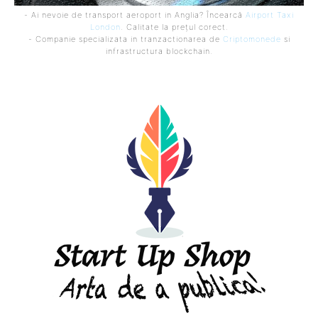
- Ai nevoie de transport aeroport in Anglia? Încearcă
Airport Taxi
London
. Calitate la prețul corect.
- Companie specializata in tranzactionarea de
Criptomonede
si
infrastructura blockchain.