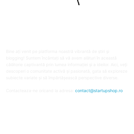
DESPRE "Arta de a publica" !
Bine ați venit pe platforma noastră vibrantă de știri și
blogging! Suntem încântați să vă avem alături în această
călătorie captivantă prin lumea informației și a ideilor. Aici, veți
descoperi o comunitate activă și pasionată, gata să exploreze
subiecte variate și să împărtășească perspective diverse.
Contacteaza-ne oricand la adresa:
contact@startupshop.ro
Cate stiri avem in ultima perioada?
Afaceri si Finante
Auto / Moto