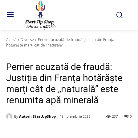
Acasă
Diverse
Perrier acuzată de fraudă: Justiția din Franța
hotărăște marți cât de "naturală"...
Diverse
Perrier acuzată de fraudă:
Justiția din Franța hotărăște
marți cât de „naturală” este
renumita apă minerală
By
Autorii StartUpShop
18 noiembrie 2025
237
0