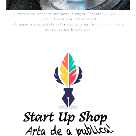
- Ai nevoie de transport aeroport in Anglia? Încearcă
Airport Taxi
London
. Calitate la prețul corect.
- Companie specializata in tranzactionarea de
Criptomonede
si
infrastructura blockchain.