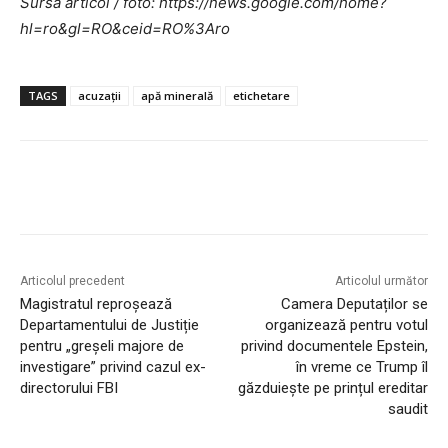
Sursa articol / foto: https://news.google.com/home?
hl=ro&gl=RO&ceid=RO%3Aro
TAGS
acuzații
apă minerală
etichetare
Articolul precedent
Articolul următor
Magistratul reproșează
Camera Deputaților se
Departamentului de Justiție
organizează pentru votul
pentru „greșeli majore de
privind documentele Epstein,
investigare” privind cazul ex-
în vreme ce Trump îl
directorului FBI
găzduiește pe prințul ereditar
saudit