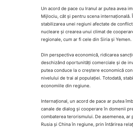
Un acord de pace cu Iranul ar putea avea imp
Mijlociu, cât și pentru scena internațională. 
stabilizarea unei regiuni afectate de conflic
nucleare și crearea unui climat de cooperare,
regionale, cum ar fi cele din Siria și Yemen.
Din perspectiva economică, ridicarea sancțiu
deschizând oportunități comerciale și de inv
putea conduce la o creștere economică consi
nivelului de trai al populației. Totodată, sta
economiile din regiune.
Internațional, un acord de pace ar putea îmbu
canale de dialog și cooperare în domenii pr
combaterea terorismului. De asemenea, ar p
Rusia și China în regiune, prin întărirea relați