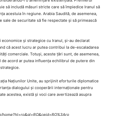
considerându-l o amenințare existențială. Premierul
buie să includă măsuri stricte care să împiedice Iranul să
ența acestuia în regiune. Arabia Saudită, de asemenea,
e sale de securitate să fie respectate și să primească
ii economice și strategice cu Iranul, și-au declarat
ând că acest lucru ar putea contribui la de-escaladarea
ități comerciale. Totuși, aceste țări sunt, de asemenea,
el de acord ar putea influența echilibrul de putere din
 strategice.
ția Națiunilor Unite, au sprijinit eforturile diplomatice
rtanța dialogului și cooperării internaționale pentru
oate acestea, există și voci care avertizează asupra
e.com/home?hl=ro&gl=RO&ceid=RO%3Aro