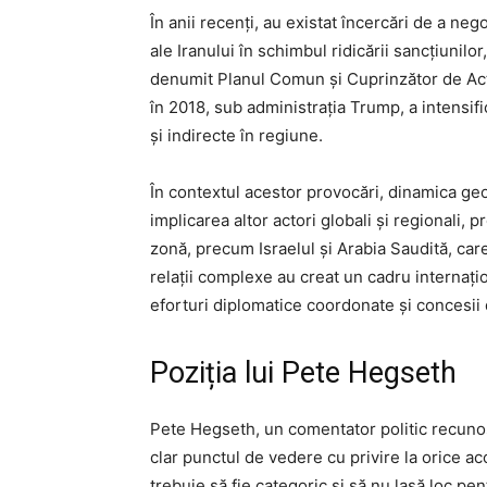
În anii recenți, au existat încercări de a ne
ale Iranului în schimbul ridicării sancțiunil
denumit Planul Comun și Cuprinzător de Acț
în 2018, sub administrația Trump, a intensif
și indirecte în regiune.
În contextul acestor provocări, dinamica geop
implicarea altor actori globali și regionali, p
zonă, precum Israelul și Arabia Saudită, care 
relații complexe au creat un cadru internațion
eforturi diplomatice coordonate și concesii d
Poziția lui Pete Hegseth
Pete Hegseth, un comentator politic recunosc
clar punctul de vedere cu privire la orice ac
trebuie să fie categoric și să nu lasă loc pen