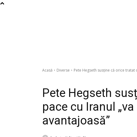
Acasă
Diverse
Pete Hegseth susține că orice tratat d
Diverse
Pete Hegseth susți
pace cu Iranul „va 
avantajoasă”