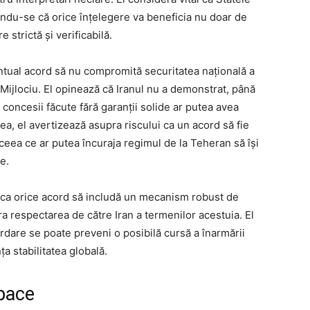
ându-se că orice înțelegere va beneficia nu doar de
re strictă și verificabilă.
ual acord să nu compromită securitatea națională a
l Mijlociu. El opinează că Iranul nu a demonstrat, până
e concesii făcute fără garanții solide ar putea avea
, el avertizează asupra riscului ca un acord să fie
ceea ce ar putea încuraja regimul de la Teheran să își
e.
l ca orice acord să includă un mecanism robust de
ra respectarea de către Iran a termenilor acestuia. El
rdare se poate preveni o posibilă cursă a înarmării
a stabilitatea globală.
 pace