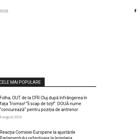
 2026
RI
DIVERSE
HOME / DECO
MASS MEDIA
ATE / HOBBY
SOCIAL CULTURAL
TEHNOLOGIE
CELE MAI POPULARE
Folha, OUT de la CFR Cluj după înfrângerea în
fața Tromso! ”Îi scap de toți!”. DOUĂ nume
”concurează” pentru poziția de antrenor
6 august 2026
Reacția Comisiei Europene la ajustările
Parlamentului referitoare la legislația