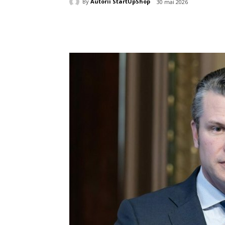
By
Autorii StartUpShop
30 mai 2026
Acțiune