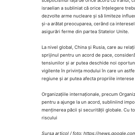
scepticismul față de orice acord cu Iranul, 
israelian a subliniat că orice înțelegere tre
dezvolte arme nucleare și să limiteze influ
și-a arătat preocuparea, cerând ca interesel
asigurări ferme din partea Statelor Unite.
La nivel global, China și Rusia, care au relaț
sprijinul pentru un acord de pace, consider
tensiunilor și ar putea deschide noi oportun
vigilente în privința modului în care un astf
regiune și ar putea afecta propriile interese
Organizațiile internaționale, precum Organiza
pentru a ajunge la un acord, subliniind impo
menținerea păcii și securității globale. Cu t
riscului
Sursa articol / foto: https://news.googl