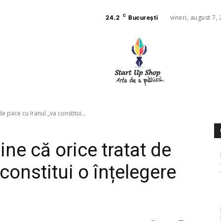
C
vineri, august 7,
24.2
București
AFACE
SANAT
e pace cu Iranul „va constitui...
ne că orice tratat de
constitui o înțelegere