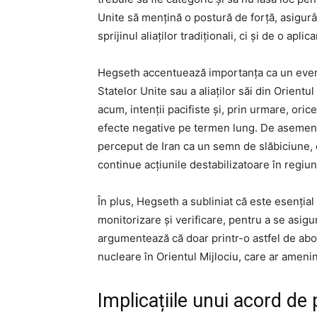
Unite să mențină o postură de forță, asigur
sprijinul aliaților tradiționali, ci și de o aplica
Hegseth accentuează importanța ca un event
Statelor Unite sau a aliaților săi din Orientu
acum, intenții pacifiste și, prin urmare, oric
efecte negative pe termen lung. De asemenea
perceput de Iran ca un semn de slăbiciune, 
continue acțiunile destabilizatoare în regiun
În plus, Hegseth a subliniat că este esenția
monitorizare și verificare, pentru a se asigu
argumentează că doar printr-o astfel de abo
nucleare în Orientul Mijlociu, care ar ameninț
Implicațiile unui acord de