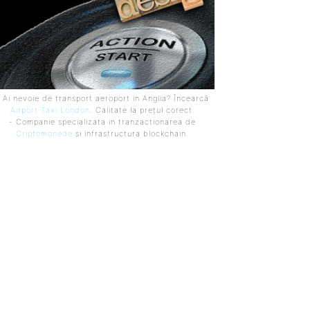
 Ai nevoie de transport aeroport in Anglia? Încearcă
Airport Taxi London
. Calitate la prețul corect.
- Companie specializata in tranzactionarea de
Criptomonede
si infrastructura blockchain.