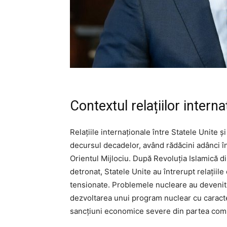
Contextul relațiilor interna
Relațiile internaționale între Statele Unite și
decursul decadelor, având rădăcini adânci în
Orientul Mijlociu. După Revoluția Islamică d
detronat, Statele Unite au întrerupt relațiile
tensionate. Problemele nucleare au devenit 
dezvoltarea unui program nuclear cu caracte
sancțiuni economice severe din partea comun