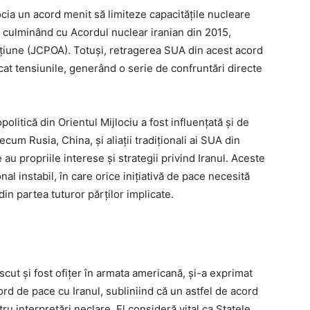
gocia un acord menit să limiteze capacitățile nucleare
or, culminând cu Acordul nuclear iranian din 2015,
iune (JCPOA). Totuși, retragerea SUA din acest acord
icat tensiunile, generând o serie de confruntări directe
olitică din Orientul Mijlociu a fost influențată și de
recum Rusia, China, și aliații tradiționali ai SUA din
au propriile interese și strategii privind Iranul. Aceste
al instabil, în care orice inițiativă de pace necesită
in partea tuturor părților implicate.
ut și fost ofițer în armata americană, și-a exprimat
ord de pace cu Iranul, subliniind că un astfel de acord
tru interpretări neclare. El consideră vital ca Statele