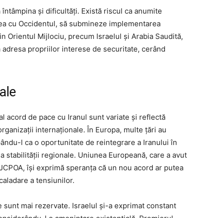
ntâmpina și dificultăți. Există riscul ca anumite
erea cu Occidentul, să submineze implementarea
 din Orientul Mijlociu, precum Israelul și Arabia Saudită,
 adresa propriilor interese de securitate, cerând
ale
al acord de pace cu Iranul sunt variate și reflectă
rganizații internaționale. În Europa, multe țări au
ndu-l ca o oportunitate de reintegrare a Iranului în
 stabilității regionale. Uniunea Europeană, care a avut
e JCPOA, își exprimă speranța că un nou acord ar putea
caladare a tensiunilor.
le sunt mai rezervate. Israelul și-a exprimat constant