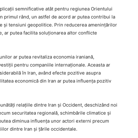
licații semnificative atât pentru regiunea Orientului
În primul rând, un astfel de acord ar putea contribui la
te și tensiuni geopolitice. Prin reducerea amenințărilor
 ar putea facilita soluționarea altor conflicte
nilor ar putea revitaliza economia iraniană,
estiții pentru companiile internaționale. Aceasta ar
derabilă în Iran, având efecte pozitive asupra
bilitatea economică din Iran ar putea influența pozitiv
nătăți relațiile dintre Iran și Occident, deschizând noi
ecum securitatea regională, schimbările climatice și
utea diminua influența unor actori externi precum
ilor dintre Iran și țările occidentale.