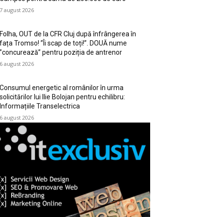
7 august 2026
Folha, OUT de la CFR Cluj după înfrângerea în
fața Tromso! ”Îi scap de toți!”. DOUĂ nume
”concurează” pentru poziția de antrenor
6 august 2026
Consumul energetic al românilor în urma
solicitărilor lui Ilie Bolojan pentru echilibru:
Informațiile Transelectrica
6 august 2026