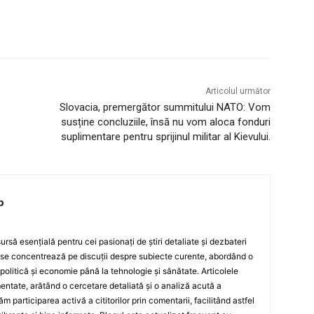
Articolul următor
Slovacia, premergător summitului NATO: Vom
susține concluziile, însă nu vom aloca fonduri
suplimentare pentru sprijinul militar al Kievului.
p
rsă esențială pentru cei pasionați de știri detaliate și dezbateri
 se concentrează pe discuții despre subiecte curente, abordând o
 politică și economie până la tehnologie și sănătate. Articolele
ntate, arătând o cercetare detaliată și o analiză acută a
ăm participarea activă a cititorilor prin comentarii, facilitând astfel