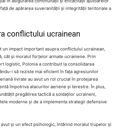
al în asigurarea continuității și eficacității ajutoarelor
ă de apărarea suveranității și integrității teritoriale a
a conflictului ucrainean
ut un impact important asupra conflictului ucrainean,
, cât și moralul forțelor armate ucrainene. Prin
 logistic, Polonia a contribuit la consolidarea
ându-i să reziste mai eficient în fața agresiunilor
riană livrate au avut un rol crucial în protejarea
ientă împotriva atacurilor aeriene și terestre. În plus,
nătățit pregătirea tactică a soldaților ucraineni,
ntele moderne și de a implementa strategii defensive
vut și un efect psihologic, întărind moralul trupelor și