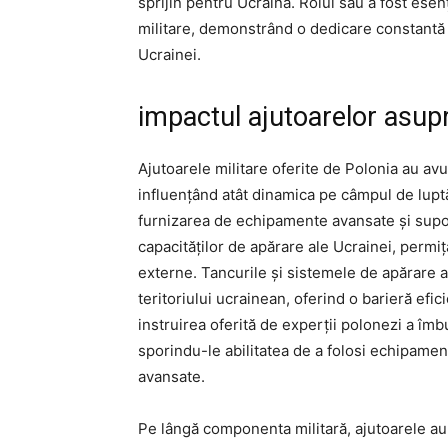
sprijin pentru Ucraina. Rolul său a fost esenți
militare, demonstrând o dedicare constantă faț
Ucrainei.
impactul ajutoarelor asupr
Ajutoarele militare oferite de Polonia au av
influențând atât dinamica pe câmpul de luptă
furnizarea de echipamente avansate și suport
capacităților de apărare ale Ucrainei, permiț
externe. Tancurile și sistemele de apărare ae
teritoriului ucrainean, oferind o barieră efic
instruirea oferită de experții polonezi a îmbu
sporindu-le abilitatea de a folosi echipame
avansate.
Pe lângă componenta militară, ajutoarele au a