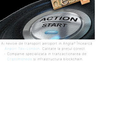
 Ai nevoie de transport aeroport in Anglia? Încearcă
Airport Taxi London
. Calitate la prețul corect.
- Companie specializata in tranzactionarea de
Criptomonede
si infrastructura blockchain.