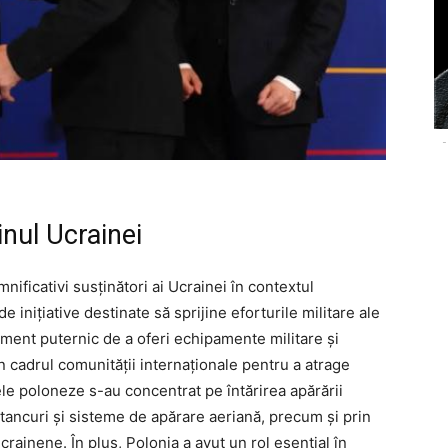
-
jinul Ucrainei
nificativi susținători ai Ucrainei în contextul
 inițiative destinate să sprijine eforturile militare ale
ament puternic de a oferi echipamente militare și
 în cadrul comunității internaționale pentru a atrage
ele poloneze s-au concentrat pe întărirea apărării
 tancuri și sisteme de apărare aeriană, precum și prin
crainene. În plus, Polonia a avut un rol esențial în