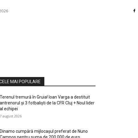
 2026
RI
DIVERSE
HOME / DECO
MASS MEDIA
ATE / HOBBY
SOCIAL CULTURAL
TEHNOLOGIE
CELE MAI POPULARE
Terenul tremură în Gruia! Ioan Varga a destituit
antrenorul și 3 fotbaliști de la CFR Cluj + Noul lider
al echipei
7 august 2026
Dinamo cumpără mijlocașul preferat de Nuno
Campos pentru suma de 200.000 de euro