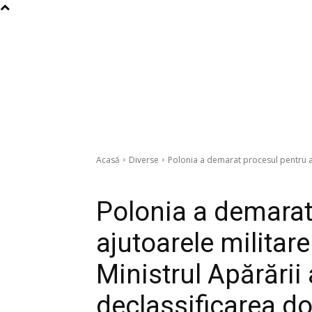
Acasă
Diverse
Polonia a demarat procesul pentru aju
Diverse
Polonia a demarat
ajutoarele militare
Ministrul Apărării 
declassificarea d