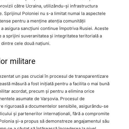
rovizii către Ucraina, utilizându-și infrastructura
. Sprijinul Poloniei nu s-a limitat numai la aspectele
 intense pentru a menține atenția comunității
i a asigura sancțiuni continue împotriva Rusiei. Aceste
a sprijini suveranitatea și integritatea teritorială a
e dintre cele două națiuni.
or militare
ezentat un pas crucial în procesul de transparentizare
eastă măsură a fost inițiată pentru a facilita o mai bună
militar acordat, precum și pentru a elimina orice
amentele asumate de Varșovia. Procesul de
uare riguroasă a documentelor sensibile, asigurându-se
licului și partenerilor internaționali, fără a compromite
, Polonia și-a propus să demonstreze angajamentul său
timp ce a căutat să întărească încrederea la nivel