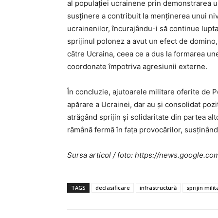
al populației ucrainene prin demonstrarea un
susținere a contribuit la menținerea unui niv
ucrainenilor, încurajându-i să continue lup
sprijinul polonez a avut un efect de domino, i
către Ucraina, ceea ce a dus la formarea unei
coordonate împotriva agresiunii externe.
În concluzie, ajutoarele militare oferite de 
apărare a Ucrainei, dar au și consolidat pozi
atrăgând sprijin și solidaritate din partea a
rămână fermă în fața provocărilor, susținând
Sursa articol / foto: https://news.googl
TAGS
declasificare
infrastructură
sprijin milit