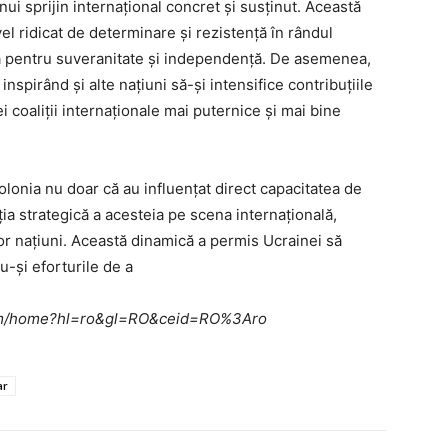
ui sprijin internațional concret și susținut. Această
el ridicat de determinare și rezistență în rândul
ta pentru suveranitate și independență. De asemenea,
nspirând și alte națiuni să-și intensifice contribuțiile
 coaliții internaționale mai puternice și mai bine
Polonia nu doar că au influențat direct capacitatea de
ția strategică a acesteia pe scena internațională,
ltor națiuni. Această dinamică a permis Ucrainei să
u-și eforturile de a
e.com/home?hl=ro&gl=RO&ceid=RO%3Aro
ar