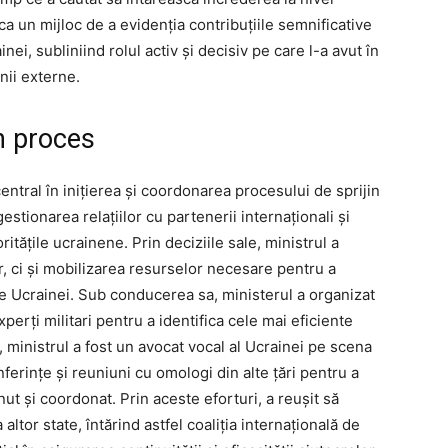
i ca un mijloc de a evidenția contribuțiile semnificative
nei, subliniind rolul activ și decisiv pe care l-a avut în
unii externe.
în proces
central în inițierea și coordonarea procesului de sprijin
estionarea relațiilor cu partenerii internaționali și
itățile ucrainene. Prin deciziile sale, ministrul a
r, ci și mobilizarea resurselor necesare pentru a
e Ucrainei. Sub conducerea sa, ministerul a organizat
xperți militari pentru a identifica cele mai eficiente
 ministrul a fost un avocat vocal al Ucrainei pe scena
nferințe și reuniuni cu omologi din alte țări pentru a
ut și coordonat. Prin aceste eforturi, a reușit să
ltor state, întărind astfel coaliția internațională de