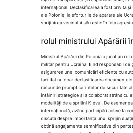
internațional. Declasificarea a fost privită ș
ale Poloniei la eforturile de apărare ale Ucrai
sprijinirea vecinului său estic în fața agresi
rolul ministrului Apărării 
Ministrul Apărării din Polonia a jucat un rol 
militar pentru Ucraina, fiind responsabil de g
asigurarea unei comunicări eficiente cu autor
facilitat nu doar declasificarea documentelo
răspunde prompt cerințelor de securitate al
întâlniri strategice și a colaborat strâns cu e
modalități de a sprijini Kievul. De asemenea,
internațională, având participări active la co
discuta despre importanța unui sprijin susțin
obțină angajamente semnificative din partea a