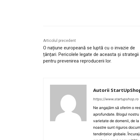
Acțiune
Articolul precedent
O națiune europeană se luptă cu o invazie de
țânțari. Pericolele legate de aceasta și strategii
pentru prevenirea reproducerii lor.
Autorii StartUpSho
https://www.startupshop.ro
Ne angajăm să oferim o resu
aprofundate. Blogul nostru
varietate de domenii, de la
noastre sunt riguros docume
tendințelor globale. Încuraj