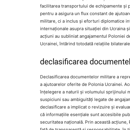
facilitarea transportului de echipamente și p
pentru a asigura un flux constant de ajutoare
militare, ci a inclus și eforturi diplomatice
internaționale asupra situației din Ucraina ș
acțiuni au subliniat angajamentul Poloniei de 
Ucrainei, întărind totodată relațiile bilateral
declasificarea documentel
Declasificarea documentelor militare a repr
a ajutoarelor oferite de Polonia Ucrainei. Ac
înțelegere a naturii și volumului sprijinului 
suspiciuni sau ambiguități legate de angaj
declasificare a implicat o revizuire și eval
că informațiile esențiale sunt accesibile pub
securitatea națională. Prin această acțiune
față de transparență și responsabilitate, în 