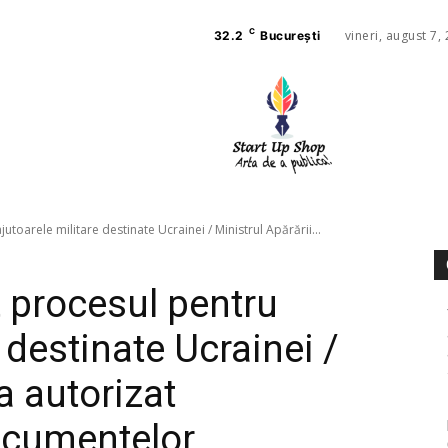
C
vineri, august 7,
32.2
București
AFACE
SANAT
toarele militare destinate Ucrainei / Ministrul Apărării...
 procesul pentru
 destinate Ucrainei /
a autorizat
ocumentelor