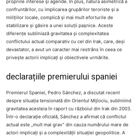
propriile interese și agende. În plus, natura asimetrică a
confruntărilor, cu implicarea grupărilor teroriste și a
milițiilor locale, complică și mai mult eforturile de
stabilizare și găsire a unei soluții pașnice. Aceste
diferențe subliniază gravitatea și complexitatea
conflictului actual comparativ cu cel din Irak, care, deși
devastator, a avut un caracter mai restrâns în ceea ce
privește actorii implicați și obiectivele urmărite.
declarațiile premierului spaniei
Premierul Spaniei, Pedro Sánchez, a discutat recent
despre situația tensionată din Orientul Mijlociu, subliniind
gravitatea acesteia în raport cu războiul din Irak din 2003.
Într-o declarație oficială, Sánchez a afirmat că conflictul
actual este „mult mai grav” din cauza numărului mare de
actori implicați și a complexității situației geopolitice. A