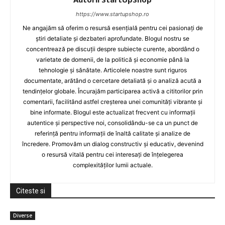
https://www.startupshop.ro
Ne angajăm să oferim o resursă esențială pentru cei pasionați de
știri detaliate și dezbateri aprofundate. Blogul nostru se
concentrează pe discuții despre subiecte curente, abordând o
varietate de domenii, de la politică și economie până la
tehnologie și sănătate. Articolele noastre sunt riguros
documentate, arătând o cercetare detaliată și o analiză acută a
tendințelor globale. Încurajăm participarea activă a cititorilor prin
comentarii, facilitând astfel creșterea unei comunități vibrante și
bine informate. Blogul este actualizat frecvent cu informații
autentice și perspective noi, consolidându-se ca un punct de
referință pentru informații de înaltă calitate și analize de
încredere. Promovăm un dialog constructiv și educativ, devenind
o resursă vitală pentru cei interesați de înțelegerea
complexităților lumii actuale.
Citeste si
Diverse