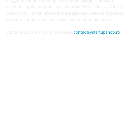
blogging! Suntem încântați să vă avem alături în această
călătorie captivantă prin lumea informației și a ideilor. Aici, veți
descoperi o comunitate activă și pasionată, gata să exploreze
subiecte variate și să împărtășească perspective diverse.
Contacteaza-ne oricand la adresa:
contact@startupshop.ro
Cate stiri avem in ultima perioada?
Afaceri si Finante
Auto / Moto
Beauty
Constructii
Cursuri
Diverse