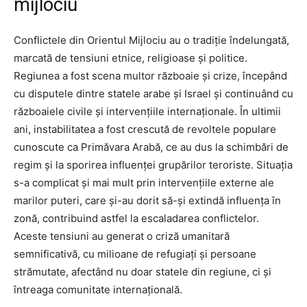
mijlociu
Conflictele din Orientul Mijlociu au o tradiție îndelungată,
marcată de tensiuni etnice, religioase și politice.
Regiunea a fost scena multor războaie și crize, începând
cu disputele dintre statele arabe și Israel și continuând cu
războaiele civile și intervențiile internaționale. În ultimii
ani, instabilitatea a fost crescută de revoltele populare
cunoscute ca Primăvara Arabă, ce au dus la schimbări de
regim și la sporirea influenței grupărilor teroriste. Situația
s-a complicat și mai mult prin intervențiile externe ale
marilor puteri, care și-au dorit să-și extindă influența în
zonă, contribuind astfel la escaladarea conflictelor.
Aceste tensiuni au generat o criză umanitară
semnificativă, cu milioane de refugiați și persoane
strămutate, afectând nu doar statele din regiune, ci și
întreaga comunitate internațională.