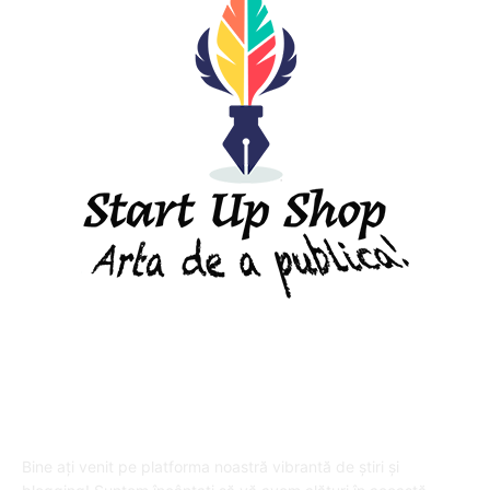
DESPRE "Arta de a publica" !
Bine ați venit pe platforma noastră vibrantă de știri și