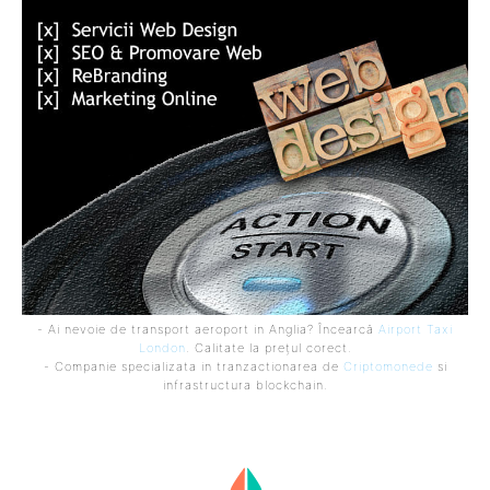
- Ai nevoie de transport aeroport in Anglia? Încearcă
Airport Taxi
London
. Calitate la prețul corect.
- Companie specializata in tranzactionarea de
Criptomonede
si
infrastructura blockchain.