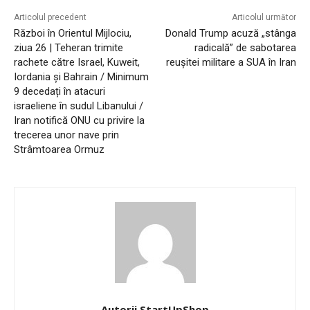
Articolul precedent
Articolul următor
Război în Orientul Mijlociu,
Donald Trump acuză „stânga
ziua 26 | Teheran trimite
radicală” de sabotarea
rachete către Israel, Kuweit,
reușitei militare a SUA în Iran
Iordania și Bahrain / Minimum
9 decedați în atacuri
israeliene în sudul Libanului /
Iran notifică ONU cu privire la
trecerea unor nave prin
Strâmtoarea Ormuz
Autorii StartUpShop