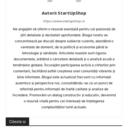
Autorii StartUpShop
https://www.startupshop.ro
Ne angajăm să oferim o resursă esențială pentru cei pasionați de
știri detaliate și dezbateri aprofundate. Blogul nostru se
concentrează pe discuții despre subiecte curente, abordând o
varietate de domenii, de la politică și economie până la
tehnologie și sănătate. Articolele noastre sunt riguros
documentate, arătând o cercetare detaliată și o analiză acută a
tendințelor globale. Încurajăm participarea activă a cititorilor prin
comentarii, facilitând astfel creșterea unei comunități vibrante și
bine informate. Blogul este actualizat frecvent cu informații
autentice și perspective noi, consolidându-se ca un punct de
referință pentru informații de înaltă calitate și analize de
încredere. Promovăm un dialog constructiv și educativ, devenind
o resursă vitală pentru cei interesați de înțelegerea
complexităților lumii actuale.
Citeste si