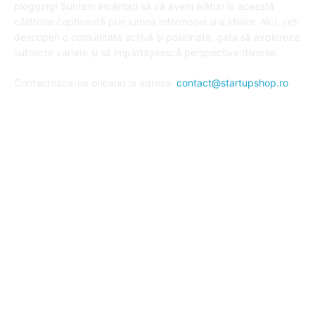
blogging! Suntem încântați să vă avem alături în această
călătorie captivantă prin lumea informației și a ideilor. Aici, veți
descoperi o comunitate activă și pasionată, gata să exploreze
subiecte variate și să împărtășească perspective diverse.
Contacteaza-ne oricand la adresa:
contact@startupshop.ro
Cate stiri avem in ultima perioada?
Afaceri si Finante
Auto / Moto
Beauty
Constructii
Cursuri
Diverse