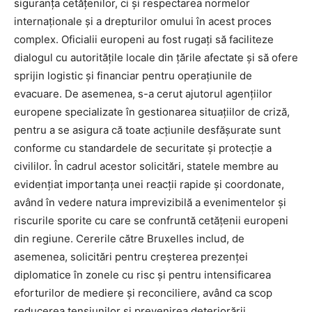
siguranța cetățenilor, ci și respectarea normelor
internaționale și a drepturilor omului în acest proces
complex. Oficialii europeni au fost rugați să faciliteze
dialogul cu autoritățile locale din țările afectate și să ofere
sprijin logistic și financiar pentru operațiunile de
evacuare. De asemenea, s-a cerut ajutorul agențiilor
europene specializate în gestionarea situațiilor de criză,
pentru a se asigura că toate acțiunile desfășurate sunt
conforme cu standardele de securitate și protecție a
civililor. În cadrul acestor solicitări, statele membre au
evidențiat importanța unei reacții rapide și coordonate,
având în vedere natura imprevizibilă a evenimentelor și
riscurile sporite cu care se confruntă cetățenii europeni
din regiune. Cererile către Bruxelles includ, de
asemenea, solicitări pentru creșterea prezenței
diplomatice în zonele cu risc și pentru intensificarea
eforturilor de mediere și reconciliere, având ca scop
reducerea tensiunilor și prevenirea deteriorării