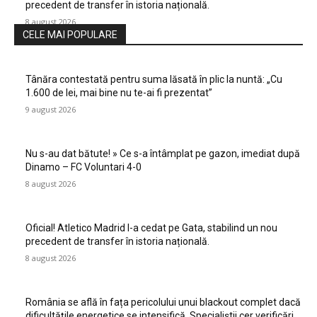
precedent de transfer în istoria națională.
8 august 2026
CELE MAI POPULARE
Tânăra contestată pentru suma lăsată în plic la nuntă: „Cu
1.600 de lei, mai bine nu te-ai fi prezentat”
9 august 2026
Nu s-au dat bătute! » Ce s-a întâmplat pe gazon, imediat după
Dinamo – FC Voluntari 4-0
8 august 2026
Oficial! Atletico Madrid l-a cedat pe Gata, stabilind un nou
precedent de transfer în istoria națională.
8 august 2026
România se află în fața pericolului unui blackout complet dacă
dificultățile energetice se intensifică. Specialiștii cer verificări…