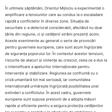
În ultimele săptămâni, Orientul Mijlociu a experimentat o
amplificare a tensiunilor care au condus la o escaladare
rapidă a conflictelor în diverse zone. Situația de
securitate s-a deteriorat considerabil, afectând nu doar
țările din regiune, ci și cetățenii străini prezenți acolo.
Aceste evenimente au generat o serie de provocări
pentru guvernele europene, care sunt acum îngrijorate
de siguranța poporului lor. În contextul acestor tensiuni,
riscurile de atacuri și violențe au crescut, ceea ce a dus la
o intensificare a apelurilor internaționale pentru
intervenție și stabilizare. Regiunea se confruntă cu o
criză umanitară tot mai serioasă, iar comunitatea
internațională urmărește îngrijorată posibilitatea unei
extinderi a conflictului. În acest cadru, guvernele
europene sunt supuse presiunii de a adopta măsuri
rapide și eficiente pentru a asigura protecția cetățenilor