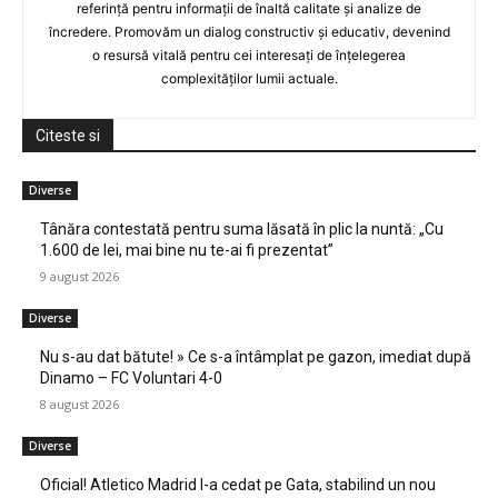
referință pentru informații de înaltă calitate și analize de
încredere. Promovăm un dialog constructiv și educativ, devenind
o resursă vitală pentru cei interesați de înțelegerea
complexităților lumii actuale.
Citeste si
Diverse
Tânăra contestată pentru suma lăsată în plic la nuntă: „Cu
1.600 de lei, mai bine nu te-ai fi prezentat”
9 august 2026
Diverse
Nu s-au dat bătute! » Ce s-a întâmplat pe gazon, imediat după
Dinamo – FC Voluntari 4-0
8 august 2026
Diverse
Oficial! Atletico Madrid l-a cedat pe Gata, stabilind un nou