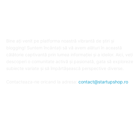
DESPRE "Arta de a publica" !
Bine ați venit pe platforma noastră vibrantă de știri și
blogging! Suntem încântați să vă avem alături în această
călătorie captivantă prin lumea informației și a ideilor. Aici, veți
descoperi o comunitate activă și pasionată, gata să exploreze
subiecte variate și să împărtășească perspective diverse.
Contacteaza-ne oricand la adresa:
contact@startupshop.ro
Cate stiri avem in ultima perioada?
Afaceri si Finante
Auto / Moto
Beauty