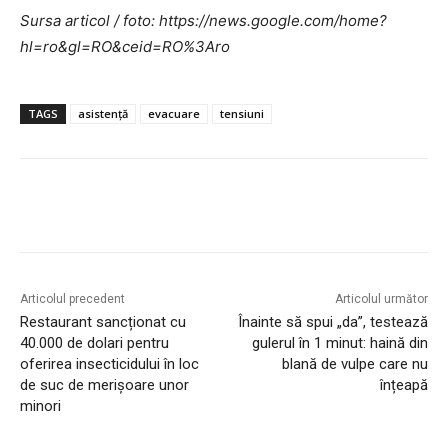
Sursa articol / foto: https://news.google.com/home?
hl=ro&gl=RO&ceid=RO%3Aro
TAGS
asistență
evacuare
tensiuni
Articolul precedent
Articolul următor
Restaurant sancționat cu
Înainte să spui „da”, testează
40.000 de dolari pentru
gulerul în 1 minut: haină din
oferirea insecticidului în loc
blană de vulpe care nu
de suc de merișoare unor
înțeapă
minori