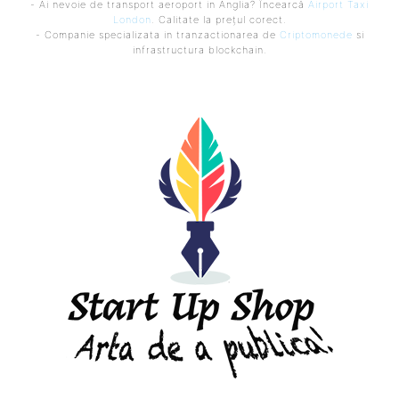
- Ai nevoie de transport aeroport in Anglia? Încearcă
Airport Taxi
London
. Calitate la prețul corect.
- Companie specializata in tranzactionarea de
Criptomonede
si
infrastructura blockchain.