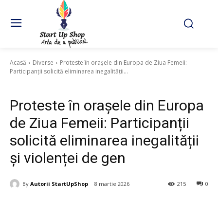
Acasă
Diverse
Proteste în orașele din Europa de Ziua Femeii:
Participanții solicită eliminarea inegalității...
Diverse
Proteste în orașele din Europa
de Ziua Femeii: Participanții
solicită eliminarea inegalității
și violenței de gen
By
Autorii StartUpShop
8 martie 2026
215
0