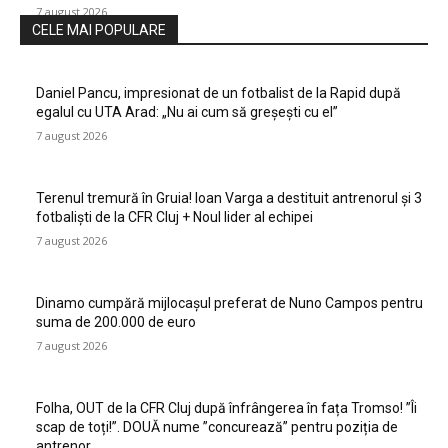
7 august 2026
CELE MAI POPULARE
Daniel Pancu, impresionat de un fotbalist de la Rapid după
egalul cu UTA Arad: „Nu ai cum să greșești cu el”
7 august 2026
Terenul tremură în Gruia! Ioan Varga a destituit antrenorul și 3
fotbaliști de la CFR Cluj + Noul lider al echipei
7 august 2026
Dinamo cumpără mijlocașul preferat de Nuno Campos pentru
suma de 200.000 de euro
7 august 2026
Folha, OUT de la CFR Cluj după înfrângerea în fața Tromso! ”Îi
scap de toți!”. DOUĂ nume ”concurează” pentru poziția de
antrenor