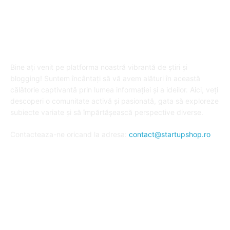
DESPRE "Arta de a publica" !
Bine ați venit pe platforma noastră vibrantă de știri și
blogging! Suntem încântați să vă avem alături în această
călătorie captivantă prin lumea informației și a ideilor. Aici, veți
descoperi o comunitate activă și pasionată, gata să exploreze
subiecte variate și să împărtășească perspective diverse.
Contacteaza-ne oricand la adresa:
contact@startupshop.ro
Cate stiri avem in ultima perioada?
Afaceri si Finante
Auto / Moto
Beauty