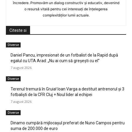
încredere. Promovăm un dialog constructiv și educativ, devenind
o resursă vitală pentru cei interesați de înțelegerea
complexităților lumii actuale.
Citeste si
Diverse
Daniel Pancu, impresionat de un fotbalist de la Rapid după
egalul cu UTA Arad: „Nu ai cum să greșești cu el”
7 august 2026
Diverse
Terenul tremură în Gruia! Ioan Varga a destituit antrenorul și 3
fotbaliști de la CFR Cluj + Noul lider al echipei
7 august 2026
Diverse
Dinamo cumpără mijlocașul preferat de Nuno Campos pentru
suma de 200.000 de euro