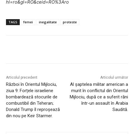
hl=ro&gl=RO&ceid=RO%3Aro
TAGS
femei
inegalitate
proteste
Articolul precedent
Articolul următor
Război în Orientul Mijlociu,
Al șaptelea militar american a
ziua 9: Forțele israeliene
murit în conflictul din Orientul
bombardează stocurile de
Mijlociu, după ce a suferit răni
combustibil din Teheran;
într-un assault în Arabia
Donald Trump îl reproșează
Saudită.
din nou pe Keir Starmer.