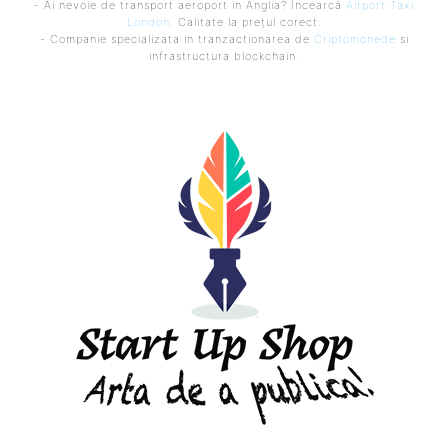
- Ai nevoie de transport aeroport in Anglia? Încearcă
Airport Taxi
London
. Calitate la prețul corect.
- Companie specializata in tranzactionarea de
Criptomonede
si
infrastructura blockchain.