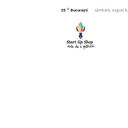
C
sâmbătă, august 8
25
București
AFACE
SANAT