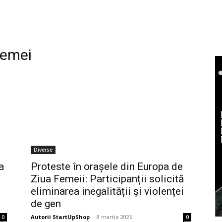
femei
Diverse
a
Proteste în orașele din Europa de
Ziua Femeii: Participanții solicită
eliminarea inegalității și violenței
de gen
Autorii StartUpShop
-
8 martie 2026
0
0