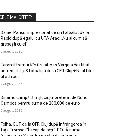
CELE MAI CITITE:
Daniel Pancu, impresionat de un fotbalist de la
Rapid după egalul cu UTA Arad: „Nu ai cum să
greșești cu el”
7 august 2026
Terenul tremură în Gruia! Ioan Varga a destituit
antrenorul și 3 fotbaliști de la CFR Cluj + Noul lider
al echipei
7 august 2026
Dinamo cumpără mijlocașul preferat de Nuno
Campos pentru suma de 200.000 de euro
7 august 2026
Folha, OUT de la CFR Cluj după înfrângerea în
fața Tromso! ”Îi scap de toți!”. DOUĂ nume
”concurează” pentru poziția de antrenor