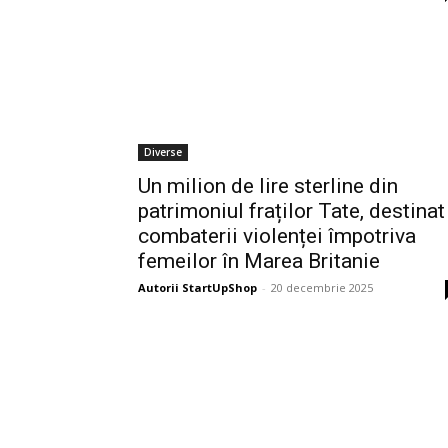
Diverse
Un milion de lire sterline din
patrimoniul fraților Tate, destinat
combaterii violenței împotriva
femeilor în Marea Britanie
Autorii StartUpShop
-
20 decembrie 2025