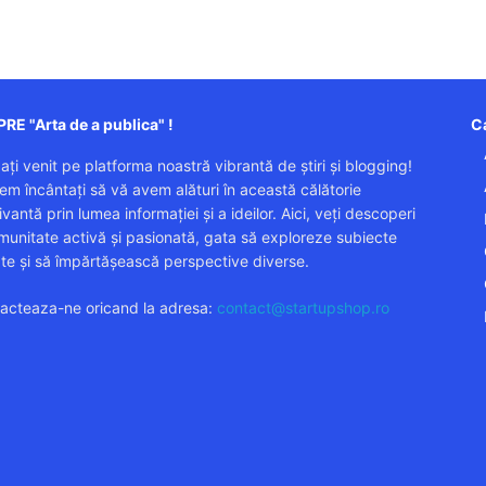
RE "Arta de a publica" !
Ca
 ați venit pe platforma noastră vibrantă de știri și blogging!
em încântați să vă avem alături în această călătorie
vantă prin lumea informației și a ideilor. Aici, veți descoperi
munitate activă și pasionată, gata să exploreze subiecte
ate și să împărtășească perspective diverse.
acteaza-ne oricand la adresa:
contact@startupshop.ro