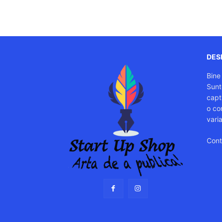
DESP
Bine
Sunt
capti
o co
vari
Cont