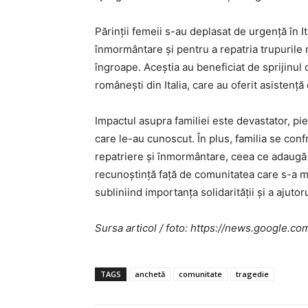
Părinții femeii s-au deplasat de urgență în 
înmormântare și pentru a repatria trupurile 
îngroape. Aceștia au beneficiat de sprijinul
românești din Italia, care au oferit asistență
Impactul asupra familiei este devastator, pie
care le-au cunoscut. În plus, familia se conf
repatriere și înmormântare, ceea ce adaugă 
recunoștință față de comunitatea care s-a mob
subliniind importanța solidarității și a ajutoru
Sursa articol / foto: https://news.googl
TAGS
anchetă
comunitate
tragedie