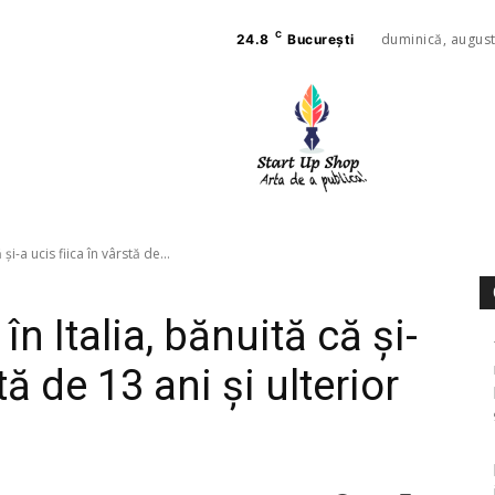
C
duminică, august
24.8
București
AFACE
SANAT
și-a ucis fiica în vârstă de...
n Italia, bănuită că și-
tă de 13 ani și ulterior