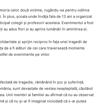
 memoria celor două victime, rugându-se pentru odihna
ți. În plus, școala unde învăța fata de 13 ani a organizat
ipat colegii și profesorii acesteia. Evenimentul a fost
ți au adus flori și au aprins lumânări în amintirea ei.
lidaritate și sprijin reciproc în fața unei tragedii de
a de a fi alături de cei care traversează momente
astfel de evenimente pe viitor.
 afectată de tragedie, rămânând în șoc și suferință.
n România, sunt devastate de vestea neașteptată, căutând
tea. Unii membri ai familiei au afirmat că nu au observat
 și că nu și-ar fi imaginat niciodată că s-ar putea