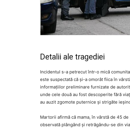
Detalii ale tragediei
Incidentul s-a petrecut într-o mică comunita
este suspectată că și-a omorât fiica în vârst
informațiilor preliminare furnizate de autorit
unde cele două au fost descoperite fără viață
au auzit zgomote puternice și strigăte ieșin
Martorii afirmă că mama, în vârstă de 45 de an
observată plângând și retrăgându-se din via