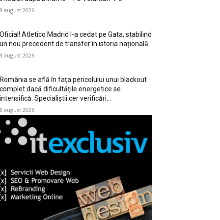
8 august 2026
Oficial! Atletico Madrid l-a cedat pe Gata, stabilind
un nou precedent de transfer în istoria națională.
8 august 2026
România se află în fața pericolului unui blackout
complet dacă dificultățile energetice se
intensifică. Specialiștii cer verificări…
8 august 2026