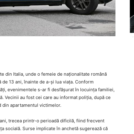
-
te din Italia, unde o femeie de naționalitate română
ă de 13 ani, înainte de a-și lua viața. Conform
ăți, evenimentele s-ar fi desfășurat în locuința familiei,
. Vecinii au fost cei care au informat poliția, după ce
d din apartamentul victimelor.
i, trecea printr-o perioadă dificilă, fiind frecvent
ța socială. Surse implicate în anchetă sugerează că