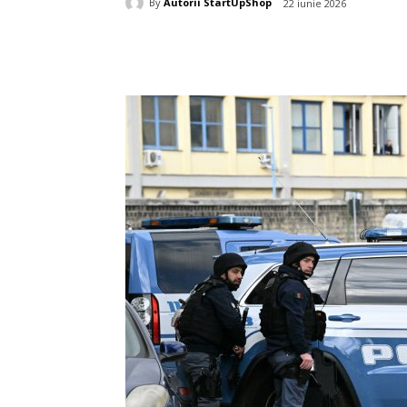
By
Autorii StartUpShop
22 iunie 2026
Acțiune