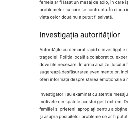
femeia ar fi lăsat un mesaj de adio, în care 
problemelor cu care se confrunta. În ciuda î
viața celor două nu a putut fi salvată.
Investigația autorităților
Autoritățile au demarat rapid o investigație 
tragediei. Poliția locală a colaborat cu exper
dovezile necesare. În urma analizei locului 
sugerează desfășurarea evenimentelor, incl
oferi informații despre starea emoțională a 
Investigatorii au examinat cu atenție mesajul
motivele din spatele acestui gest extrem. D
familiei și prietenii apropiați pentru a obțin
și asupra posibilelor probleme ce ar fi putut