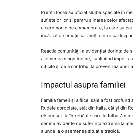
Preoții locali au oficiat slujbe speciale în
sufletelor lor și pentru alinarea celor afecta
o ceremonie de comemorare, la care au partic
încărcat de emoții, iar mulți dintre participan
Reacția comunității a evidențiat dorința de so
asemenea magnitudine, subliniind importanț
dificile și de a contribui la prevenirea unor 
Impactul asupra familiei
Familia femeii și a fiicei sale a fost profund
Rudele apropiate, atât din Italia, cât și di
răspunsuri la întrebările care le tulbură min
semne evidente de suferință extremă la mamă
ajunge la o asemenea situație tragică.