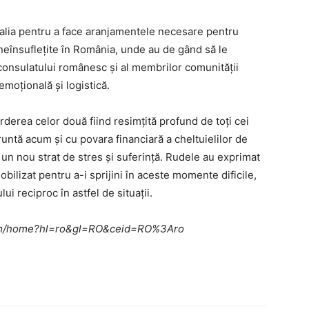
Italia pentru a face aranjamentele necesare pentru
neînsuflețite în România, unde au de gând să le
 consulatului românesc și al membrilor comunității
 emoțională și logistică.
rderea celor două fiind resimțită profund de toți cei
runtă acum și cu povara financiară a cheltuielilor de
un nou strat de stres și suferință. Rudele au exprimat
ilizat pentru a-i sprijini în aceste momente dificile,
lui reciproc în astfel de situații.
e.com/home?hl=ro&gl=RO&ceid=RO%3Aro