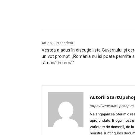
Acțiune
Articolul precedent
Veștea a adus în discuție lista Guvernului și cer
un vot prompt: „România nu își poate permite 
rămână în urmă”
Autorii StartUpSho
https://www.startupshop.ro
Ne angajăm să oferim o resu
aprofundate. Blogul nostru
varietate de domenii, de la
noastre sunt riguros docume