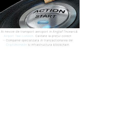
 Ai nevoie de transport aeroport in Anglia? Încearcă
Airport Taxi London
. Calitate la prețul corect.
- Companie specializata in tranzactionarea de
Criptomonede
si infrastructura blockchain.