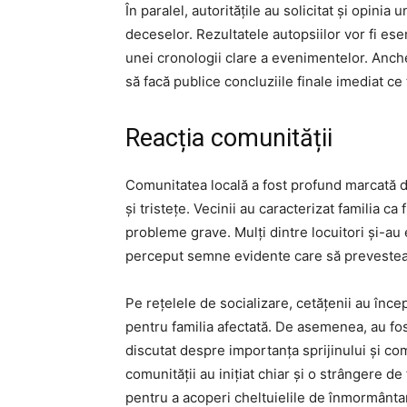
În paralel, autoritățile au solicitat și opini
deceselor. Rezultatele autopsiilor vor fi esen
unei cronologii clare a evenimentelor. Anchet
să facă publice concluziile finale imediat ce t
Reacția comunității
Comunitatea locală a fost profund marcată 
și tristețe. Vecinii au caracterizat familia ca
probleme grave. Mulți dintre locuitori și-a
perceput semne evidente care să preveste
Pe rețelele de socializare, cetățenii au înc
pentru familia afectată. De asemenea, au fo
discutat despre importanța sprijinului și co
comunității au inițiat chiar și o strângere d
pentru a acoperi cheltuielile de înmormânta