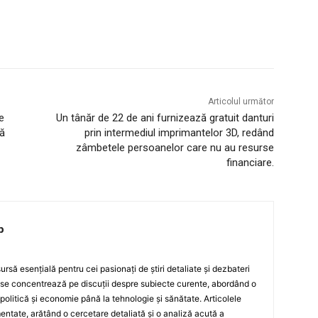
Articolul următor
e
Un tânăr de 22 de ani furnizează gratuit danturi
să
prin intermediul imprimantelor 3D, redând
zâmbetele persoanelor care nu au resurse
financiare.
p
rsă esențială pentru cei pasionați de știri detaliate și dezbateri
 se concentrează pe discuții despre subiecte curente, abordând o
 politică și economie până la tehnologie și sănătate. Articolele
ntate, arătând o cercetare detaliată și o analiză acută a