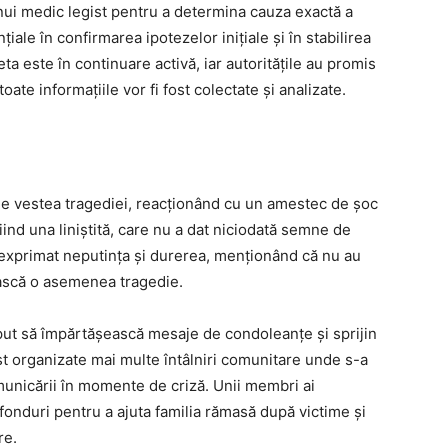
a unui medic legist pentru a determina cauza exactă a
țiale în confirmarea ipotezelor inițiale și în stabilirea
a este în continuare activă, iar autoritățile au promis
oate informațiile vor fi fost colectate și analizate.
de vestea tragediei, reacționând cu un amestec de șoc
 fiind una liniștită, care nu a dat niciodată semne de
u exprimat neputința și durerea, menționând că nu au
ască o asemenea tragedie.
eput să împărtășească mesaje de condoleanțe și sprijin
st organizate mai multe întâlniri comunitare unde s-a
municării în momente de criză. Unii membri ai
e fonduri pentru a ajuta familia rămasă după victime și
re.