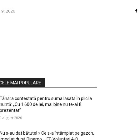
 9, 2026
RI
DIVERSE
HOME / DECO
MASS MEDIA
ATE / HOBBY
SOCIAL CULTURAL
TEHNOLOGIE
CELE MAI POPULARE
Tânăra contestată pentru suma lăsată în plic la
nuntă: „Cu 1.600 de lei, mai bine nu te-ai fi
prezentat”
9 august 2026
Nu s-au dat bătute! » Ce s-a întâmplat pe gazon,
imediat după Dinamo – FC Voluntari 4-0