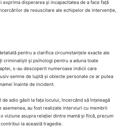
își exprima disperarea și incapacitatea de a face față
ncercărilor de resuscitare ale echipelor de intervenție,
detaliată pentru a clarifica circumstanțele exacte ale
ți criminaliști și psihologi pentru a aduna toate
faptei, s-au descoperit numeroase indicii care
usiv semne de luptă și obiecte personale ce ar putea
mamei înainte de incident.
 de adio găsit la fața locului, încercând să înțeleagă
e asemenea, au fost realizate interviuri cu membrii
e o viziune asupra relației dintre mamă și fiică, precum
 contribui la această tragedie.