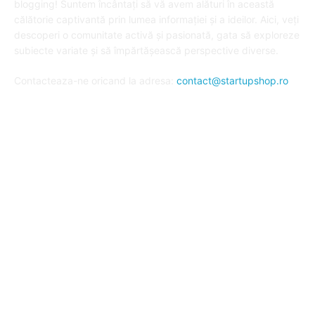
blogging! Suntem încântați să vă avem alături în această
călătorie captivantă prin lumea informației și a ideilor. Aici, veți
descoperi o comunitate activă și pasionată, gata să exploreze
subiecte variate și să împărtășească perspective diverse.
Contacteaza-ne oricand la adresa:
contact@startupshop.ro
Cate stiri avem in ultima perioada?
Afaceri si Finante
Auto / Moto
Beauty
Constructii
Cursuri
Diverse