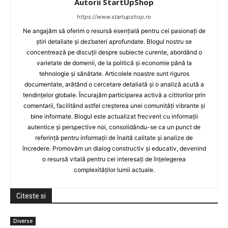
Autorii StartUpShop
https://www.startupshop.ro
Ne angajăm să oferim o resursă esențială pentru cei pasionați de
știri detaliate și dezbateri aprofundate. Blogul nostru se
concentrează pe discuții despre subiecte curente, abordând o
varietate de domenii, de la politică și economie până la
tehnologie și sănătate. Articolele noastre sunt riguros
documentate, arătând o cercetare detaliată și o analiză acută a
tendințelor globale. Încurajăm participarea activă a cititorilor prin
comentarii, facilitând astfel creșterea unei comunități vibrante și
bine informate. Blogul este actualizat frecvent cu informații
autentice și perspective noi, consolidându-se ca un punct de
referință pentru informații de înaltă calitate și analize de
încredere. Promovăm un dialog constructiv și educativ, devenind
o resursă vitală pentru cei interesați de înțelegerea
complexităților lumii actuale.
Citeste si
Diverse