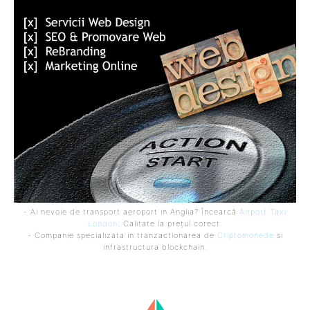
- Ai nevoie de transport aeroport in Anglia? Încearcă
Airport Taxi
London
. Calitate la prețul corect.
- Companie specializata in tranzactionarea de
Criptomonede
si
infrastructura blockchain.