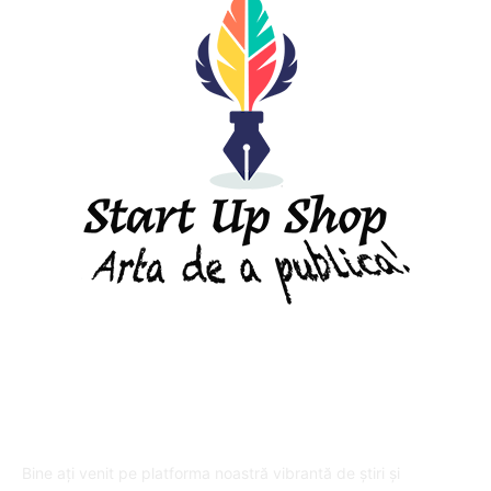
DESPRE "Arta de a publica" !
Bine ați venit pe platforma noastră vibrantă de știri și