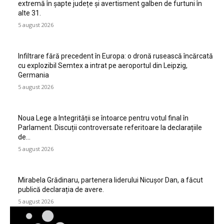
extremă în șapte județe și avertisment galben de furtuni în
alte 31.
5 august 2026
Infiltrare fără precedent în Europa: o dronă rusească încărcată
cu explozibil Semtex a intrat pe aeroportul din Leipzig,
Germania
5 august 2026
Noua Lege a Integrității se întoarce pentru votul final în
Parlament. Discuții controversate referitoare la declarațiile
de…
5 august 2026
Mirabela Grădinaru, partenera liderului Nicușor Dan, a făcut
publică declarația de avere.
5 august 2026