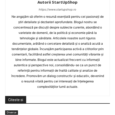
Autorii StartUpShop
https://www.startupshop.ro
Ne angajăm să oferim o resursă esențială pentru cei pasionați de
știri detaliate și dezbateri aprofundate. Blogul nostru se
concentrează pe discuții despre subiecte curente, abordând o
varietate de domenii, de la politică și economie până la
tehnologie și sănătate. Articolele noastre sunt riguros
documentate, arătând o cercetare detaliată și o analiză acută a
tendințelor globale. Încurajăm participarea activă a cititorilor prin
comentarii, facilitând astfel creșterea unei comunități vibrante și
bine informate. Blogul este actualizat frecvent cu informații
autentice și perspective noi, consolidându-se ca un punct de
referință pentru informații de înaltă calitate și analize de
încredere. Promovăm un dialog constructiv și educativ, devenind
o resursă vitală pentru cei interesați de înțelegerea
complexităților lumii actuale.
Citeste si
Diverse