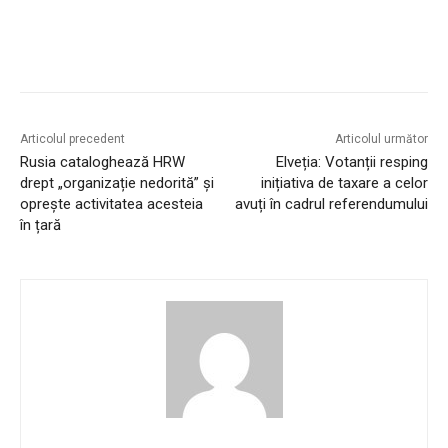
Articolul precedent
Articolul următor
Rusia cataloghează HRW
Elveția: Votanții resping
drept „organizație nedorită” și
inițiativa de taxare a celor
oprește activitatea acesteia
avuți în cadrul referendumului
în țară