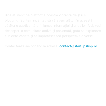
DESPRE "Arta de a publica" !
Bine ați venit pe platforma noastră vibrantă de știri și
blogging! Suntem încântați să vă avem alături în această
călătorie captivantă prin lumea informației și a ideilor. Aici, veți
descoperi o comunitate activă și pasionată, gata să exploreze
subiecte variate și să împărtășească perspective diverse.
Contacteaza-ne oricand la adresa:
contact@startupshop.ro
Cate stiri avem in ultima perioada?
Afaceri si Finante
Auto / Moto
Beauty
Constructii
Cursuri