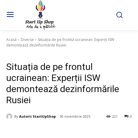
Acasă
Diverse
Situația de pe frontul ucrainean: Experții ISW
demontează dezinformările Rusiei
Diverse
Situația de pe frontul
ucrainean: Experții ISW
demontează dezinformările
Rusiei
By
Autorii StartUpShop
30 noiembrie 2025
221
0