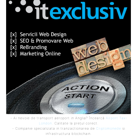
- Ai nevoie de transport aeroport in Anglia? Încearcă
Airport Taxi
London
. Calitate la prețul corect.
- Companie specializata in tranzactionarea de
Criptomonede
si
infrastructura blockchain.