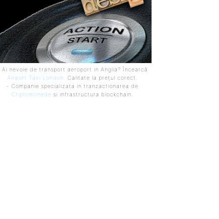
 Ai nevoie de transport aeroport in Anglia? Încearcă
Airport Taxi London
. Calitate la prețul corect.
- Companie specializata in tranzactionarea de
Criptomonede
si infrastructura blockchain.