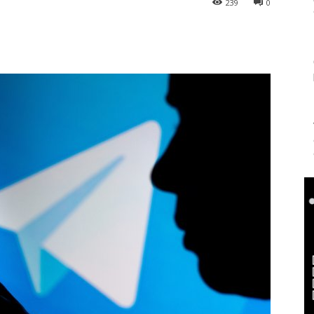
239
0