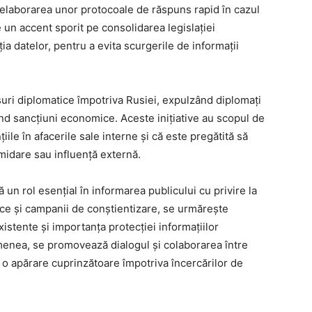
 elaborarea unor protocoale de răspuns rapid în cazul
 un accent sporit pe consolidarea legislației
ția datelor, pentru a evita scurgerile de informații
uri diplomatice împotriva Rusiei, expulzând diplomați
ând sancțiuni economice. Aceste inițiative au scopul de
ile în afacerile sale interne și că este pregătită să
midare sau influență externă.
 un rol esențial în informarea publicului cu privire la
tice și campanii de conștientizare, se urmărește
xistente și importanța protecției informațiilor
emenea, se promovează dialogul și colaborarea între
a o apărare cuprinzătoare împotriva încercărilor de