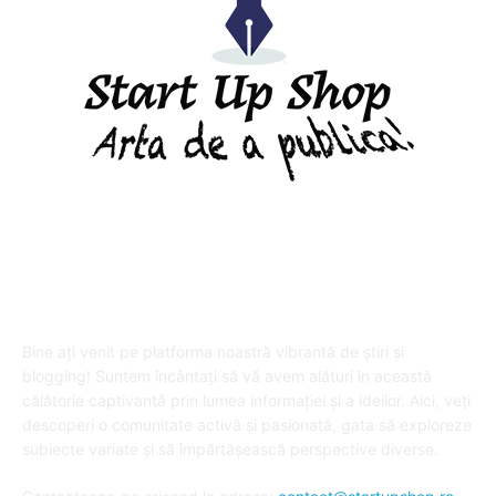
DESPRE "Arta de a publica" !
Bine ați venit pe platforma noastră vibrantă de știri și
blogging! Suntem încântați să vă avem alături în această
călătorie captivantă prin lumea informației și a ideilor. Aici, veți
descoperi o comunitate activă și pasionată, gata să exploreze
subiecte variate și să împărtășească perspective diverse.