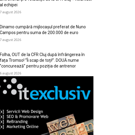
al echipei
7 august 2026
Dinamo cumpără mijlocașul preferat de Nuno
Campos pentru suma de 200.000 de euro
7 august 2026
Folha, OUT de la CFR Cluj după înfrângerea în
fața Tromso! ”Îi scap de toți!”. DOUĂ nume
”concurează” pentru poziția de antrenor
6 august 2026