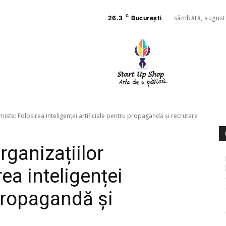
C
sâmbătă, august
26.3
București
AFACE
SANAT
miste: Folosirea inteligenței artificiale pentru propagandă și recrutare
rganizațiilor
ea inteligenței
 propagandă și