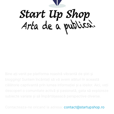
DESPRE "Arta de a publica" !
Bine ați venit pe platforma noastră vibrantă de știri și
blogging! Suntem încântați să vă avem alături în această
călătorie captivantă prin lumea informației și a ideilor. Aici, veți
descoperi o comunitate activă și pasionată, gata să exploreze
subiecte variate și să împărtășească perspective diverse.
Contacteaza-ne oricand la adresa:
contact@startupshop.ro