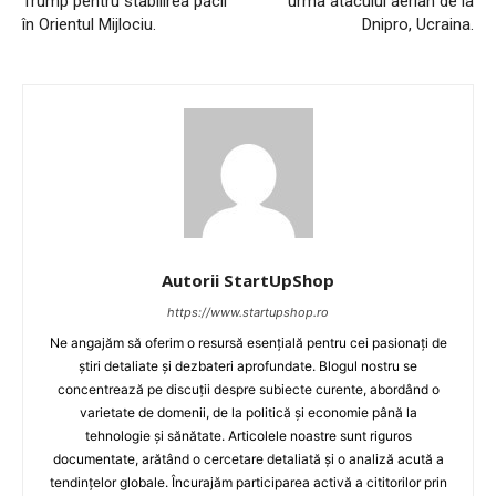
Trump pentru stabilirea păcii
urma atacului aerian de la
în Orientul Mijlociu.
Dnipro, Ucraina.
Autorii StartUpShop
https://www.startupshop.ro
Ne angajăm să oferim o resursă esențială pentru cei pasionați de
știri detaliate și dezbateri aprofundate. Blogul nostru se
concentrează pe discuții despre subiecte curente, abordând o
varietate de domenii, de la politică și economie până la
tehnologie și sănătate. Articolele noastre sunt riguros
documentate, arătând o cercetare detaliată și o analiză acută a
tendințelor globale. Încurajăm participarea activă a cititorilor prin