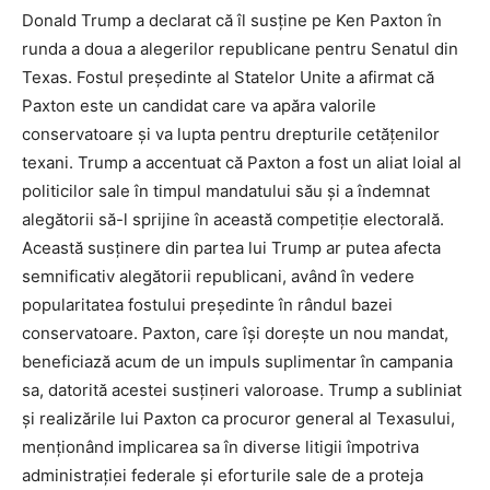
Donald Trump a declarat că îl susține pe Ken Paxton în
runda a doua a alegerilor republicane pentru Senatul din
Texas. Fostul președinte al Statelor Unite a afirmat că
Paxton este un candidat care va apăra valorile
conservatoare și va lupta pentru drepturile cetățenilor
texani. Trump a accentuat că Paxton a fost un aliat loial al
politicilor sale în timpul mandatului său și a îndemnat
alegătorii să-l sprijine în această competiție electorală.
Această susținere din partea lui Trump ar putea afecta
semnificativ alegătorii republicani, având în vedere
popularitatea fostului președinte în rândul bazei
conservatoare. Paxton, care își dorește un nou mandat,
beneficiază acum de un impuls suplimentar în campania
sa, datorită acestei susțineri valoroase. Trump a subliniat
și realizările lui Paxton ca procuror general al Texasului,
menționând implicarea sa în diverse litigii împotriva
administrației federale și eforturile sale de a proteja