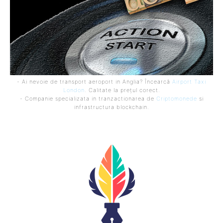
- Ai nevoie de transport aeroport in Anglia? Încearcă
Airport Taxi
London
. Calitate la prețul corect.
- Companie specializata in tranzactionarea de
Criptomonede
si
infrastructura blockchain.