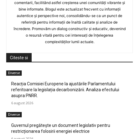
comentarii, facilitând astfel creșterea unei comunități vibrante și
bine informate. Blogul este actualizat frecvent cu informații
autentice și perspective noi, consolidându-se ca un punct de
referință pentru informații de înaltă calitate și analize de
încredere. Promovăm un dialog constructiv și educativ, devenind
o resursă vitală pentru cei interesați de înțelegerea
complexităților lumii actuale.
Citeste si
Diverse
Reacția Comisiei Europene la ajustările Parlamentului
referitoare la legislația decarbonizării. Analiza efectului
asupra PNRR.
6 august 2026
Diverse
Guvernul pregătește un document legislativ pentru
restricționarea folosirii energiei electrice
6 august 2026