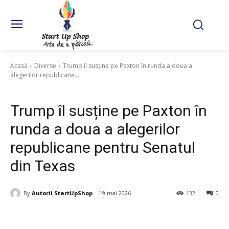
Acasă
Diverse
Trump îl susține pe Paxton în runda a doua a
alegerilor republicane...
Diverse
Trump îl susține pe Paxton în
runda a doua a alegerilor
republicane pentru Senatul
din Texas
By
Autorii StartUpShop
19 mai 2026
132
0