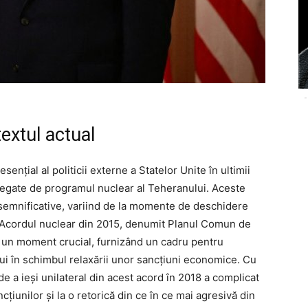
-
textul actual
sențial al politicii externe a Statelor Unite în ultimii
 legate de programul nuclear al Teheranului. Aceste
i semnificative, variind de la momente de deschidere
. Acordul nuclear din 2015, denumit Planul Comun de
 un moment crucial, furnizând un cadru pentru
ului în schimbul relaxării unor sancțiuni economice. Cu
e a ieși unilateral din acest acord în 2018 a complicat
cțiunilor și la o retorică din ce în ce mai agresivă din