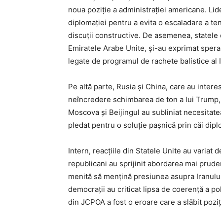
noua poziție a administrației americane. Lide
diplomației pentru a evita o escaladare a ten
discuții constructive. De asemenea, statele 
Emiratele Arabe Unite, și-au exprimat spera
legate de programul de rachete balistice al Ir
Pe altă parte, Rusia și China, care au intere
neîncredere schimbarea de ton a lui Trump, a
Moscova și Beijingul au subliniat necesitatea
pledat pentru o soluție pașnică prin căi dipl
Intern, reacțiile din Statele Unite au variat 
republicani au sprijinit abordarea mai prude
menită să mențină presiunea asupra Iranului 
democrații au criticat lipsa de coerență a po
din JCPOA a fost o eroare care a slăbit pozi