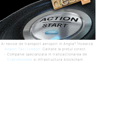
 Ai nevoie de transport aeroport in Anglia? Încearcă
Airport Taxi London
. Calitate la prețul corect.
- Companie specializata in tranzactionarea de
Criptomonede
si infrastructura blockchain.