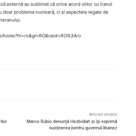
ică externă au subliniat că orice acord viitor cu Iranul
nu doar problema nucleară, ci și aspectele legate de
eheranului.
e.com/home?hl=ro&gl=RO&ceid=RO%3Aro
Articolul următor
ilor
Marco Rubio denunță Hezbollah și își exprimă
susținerea pentru guvernul libanez