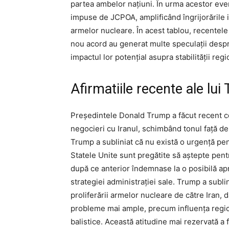
partea ambelor națiuni. În urma acestor eveni
impuse de JCPOA, amplificând îngrijorările i
armelor nucleare. În acest tablou, recentele
nou acord au generat multe speculații despr
impactul lor potențial asupra stabilității regi
Afirmatiile recente ale lu
Președintele Donald Trump a făcut recent co
negocieri cu Iranul, schimbând tonul față de 
Trump a subliniat că nu există o urgență pe
Statele Unite sunt pregătite să aștepte pent
după ce anterior îndemnase la o posibilă ap
strategiei administrației sale. Trump a subl
proliferării armelor nucleare de către Iran, d
probleme mai ample, precum influența regio
balistice. Această atitudine mai rezervată a 