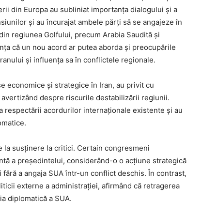
rii din Europa au subliniat importanța dialogului și a
siunilor și au încurajat ambele părți să se angajeze în
din regiunea Golfului, precum Arabia Saudită și
nța că un nou acord ar putea aborda și preocupările
anului și influența sa în conflictele regionale.
se economice și strategice în Iran, au privit cu
vertizând despre riscurile destabilizării regiunii.
 respectării acordurilor internaționale existente și au
omatice.
de la susținere la critici. Certain congresmeni
ntă a președintelui, considerând-o o acțiune strategică
fără a angaja SUA într-un conflict deschis. În contrast,
liticii externe a administrației, afirmând că retragerea
ția diplomatică a SUA.