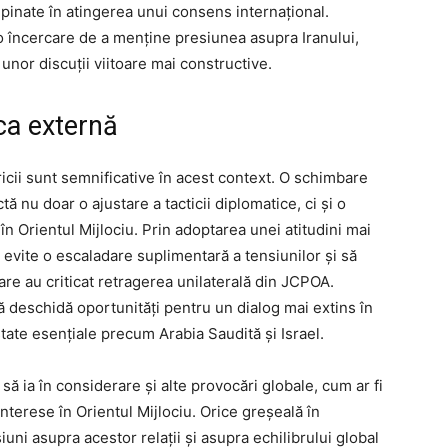
âmpinate în atingerea unui consens internațional.
 o încercare de a menține presiunea asupra Iranului,
 unor discuții viitoare mai constructive.
ca externă
icii sunt semnificative în acest context. O schimbare
ă nu doar o ajustare a tacticii diplomatice, ci și o
 în Orientul Mijlociu. Prin adoptarea unei atitudini mai
evite o escaladare suplimentară a tensiunilor și să
care au criticat retragerea unilaterală din JCPOA.
deschidă oportunități pentru un dialog mai extins în
 state esențiale precum Arabia Saudită și Israel.
să ia în considerare și alte provocări globale, cum ar fi
 interese în Orientul Mijlociu. Orice greșeală în
uni asupra acestor relații și asupra echilibrului global