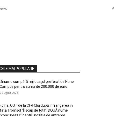
 2026
RI
DIVERSE
HOME / DECO
MASS MEDIA
ATE / HOBBY
SOCIAL CULTURAL
TEHNOLOGIE
CELE MAI POPULARE
Dinamo cumpără mijlocașul preferat de Nuno
Campos pentru suma de 200.000 de euro
7 august 2026
Folha, OUT de la CFR Cluj după înfrângerea în
fața Tromso! ”Îi scap de toți!”. DOUĂ nume
”concurează” pentru poziția de antrenor