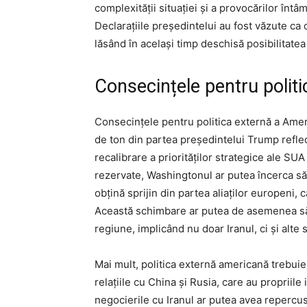
complexității situației și a provocărilor înt
Declarațiile președintelui au fost văzute ca
lăsând în același timp deschisă posibilitatea
Consecințele pentru politi
Consecințele pentru politica externă a Amer
de ton din partea președintelui Trump reflect
recalibrare a priorităților strategice ale SUA
rezervate, Washingtonul ar putea încerca să 
obțină sprijin din partea aliaților europeni, 
Această schimbare ar putea de asemenea să 
regiune, implicând nu doar Iranul, ci și alte
Mai mult, politica externă americană trebuie 
relațiile cu China și Rusia, care au propriile
negocierile cu Iranul ar putea avea repercusi