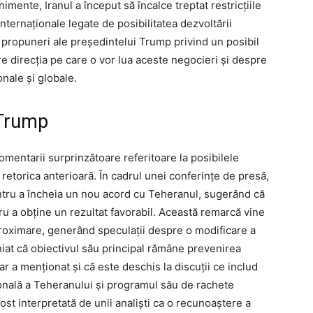
mente, Iranul a început să încalce treptat restricțiile
nternaționale legate de posibilitatea dezvoltării
 propuneri ale președintelui Trump privind un posibil
e direcția pe care o vor lua aceste negocieri și despre
onale și globale.
i Trump
mentarii surprinzătoare referitoare la posibilele
retorica anterioară. În cadrul unei conferințe de presă,
ntru a încheia un nou acord cu Teheranul, sugerând că
ru a obține un rezultat favorabil. Această remarcă vine
roximare, generând speculații despre o modificare a
iniat că obiectivul său principal rămâne prevenirea
ar a menționat și că este deschis la discuții ce includ
nală a Teheranului și programul său de rachete
fost interpretată de unii analiști ca o recunoaștere a