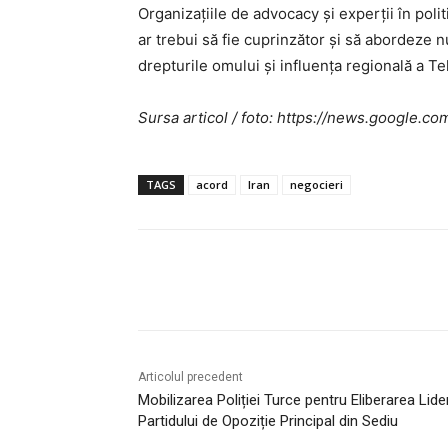
Organizațiile de advocacy și experții în polit
ar trebui să fie cuprinzător și să abordeze 
drepturile omului și influența regională a T
Sursa articol / foto: https://news.googl
TAGS
acord
Iran
negocieri
Acțiune
Articolul precedent
Mobilizarea Poliției Turce pentru Eliberarea Lider
Partidului de Opoziție Principal din Sediu