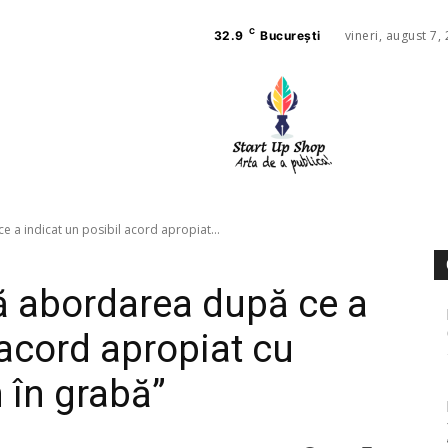
C
vineri, august 7,
32.9
București
AFACE
SANAT
 a indicat un posibil acord apropiat...
ă abordarea după ce a
 acord apropiat cu
 în grabă”