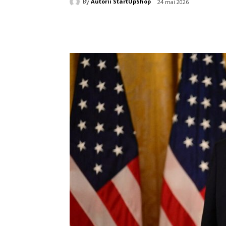
By
Autorii StartUpShop
24 mai 2026
Acțiune