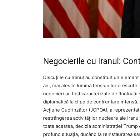
Negocierile cu Iranul: Con
Discuțiile cu Iranul au constituit un element e
ani, mai ales în lumina tensiunilor crescute
negocieri au fost caracterizate de fluctuați
diplomatică la clipe de confruntare intensă
Acțiune Cuprinzător (JCPOA), a reprezentat
restrângerea activităților nucleare ale Iran
toate acestea, decizia administrației Trump d
profund situația, ducând la reinstaurarea san