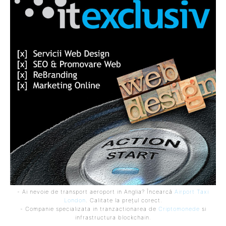
- Ai nevoie de transport aeroport in Anglia? Încearcă
Airport Taxi
London
. Calitate la prețul corect.
- Companie specializata in tranzactionarea de
Criptomonede
si
infrastructura blockchain.