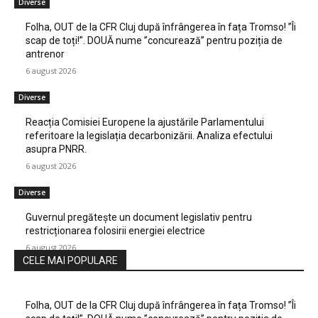
Diverse
Folha, OUT de la CFR Cluj după înfrângerea în fața Tromso! ”Îi
scap de toți!”. DOUĂ nume ”concurează” pentru poziția de
antrenor
6 august 2026
Diverse
Reacția Comisiei Europene la ajustările Parlamentului
referitoare la legislația decarbonizării. Analiza efectului
asupra PNRR.
6 august 2026
Diverse
Guvernul pregătește un document legislativ pentru
restricționarea folosirii energiei electrice
6 august 2026
CELE MAI POPULARE
Folha, OUT de la CFR Cluj după înfrângerea în fața Tromso! ”Îi