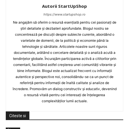
Autorii StartUpShop
https://www.startupshop.ro
Ne angajăm să oferim o resursă esențială pentru cei pasionați de
știri detaliate și dezbateri aprofundate. Blogul nostru se
concentrează pe discuții despre subiecte curente, abordând o
varietate de domenii, de la politică și economie până la
tehnologie și sănătate. Articolele noastre sunt riguros
documentate, arătând o cercetare detaliată și o analiză acută a
tendințelor globale. Încurajăm participarea activă a cititorilor prin
comentarii, facilitând astfel creșterea unei comunități vibrante și
bine informate. Blogul este actualizat frecvent cu informații
autentice și perspective noi, consolidându-se ca un punct de
referință pentru informații de înaltă calitate și analize de
încredere. Promovăm un dialog constructiv și educativ, devenind
o resursă vitală pentru cei interesați de înțelegerea
complexităților lumii actuale.
Citeste si