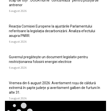
scap de toți!”. DOUĂ nume ”concurează” pentru poziția de
antrenor
6 august 2026
Reacția Comisiei Europene la ajustările Parlamentului
referitoare la legislația decarbonizării. Analiza efectului
asupra PNRR.
6 august 2026
Guvernul pregătește un document legislativ pentru
restricționarea folosirii energiei electrice
6 august 2026
Vremea din 6 august 2026: Avertisment roșu de căldură
extremă în șapte județe și avertisment galben de furtuni în
alte 31.
5 august 2026