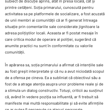
subiect de discuție aprins, atât în presa locală, cât și
printre cetățeni. Soția primarului, cunoscută pentru
activitatea sa pe platformele de socializare, a fost acuzată
de unii membri ai comunității că ar fi generat întreaga
situație prin comentariile sale considerate jignitoare la
adresa polițiștilor locali. Aceasta ar fi postat mesaje în
care critica modul de operare al poliției, sugerând că
anumite practici nu sunt în conformitate cu valorile
comunității.
În apărarea sa, soția primarului a afirmat că intențiile sale
au fost greșit interpretate și că nu a avut niciodată scopul
de a ofensa pe cineva. Ea a subliniat că obiectivul său a
fost de a atrage atenția asupra unor probleme reale și de
a stimula un dialog constructiv. Totuși, criticii au susținut
că, având în vedere poziția sa influentă, ar fi trebuit să
manifeste mai multă responsabilitate și să evite afirmțiile
ce ar putea fi percepute ca atacuri personale.