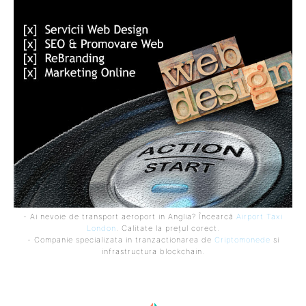
- Ai nevoie de transport aeroport in Anglia? Încearcă
Airport Taxi
London
. Calitate la prețul corect.
- Companie specializata in tranzactionarea de
Criptomonede
si
infrastructura blockchain.