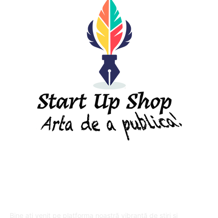
DESPRE "Arta de a publica" !
Bine ați venit pe platforma noastră vibrantă de știri și