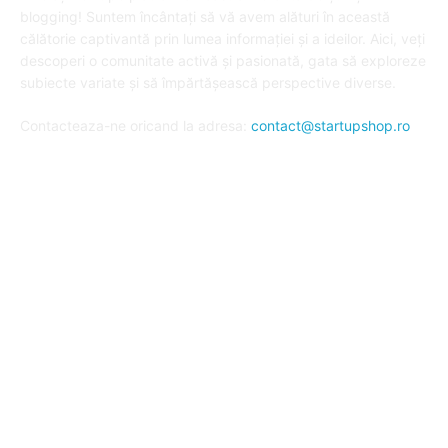
blogging! Suntem încântați să vă avem alături în această
călătorie captivantă prin lumea informației și a ideilor. Aici, veți
descoperi o comunitate activă și pasionată, gata să exploreze
subiecte variate și să împărtășească perspective diverse.
Contacteaza-ne oricand la adresa:
contact@startupshop.ro
Cate stiri avem in ultima perioada?
Afaceri si Finante
Auto / Moto
Beauty
Constructii
Cursuri
Diverse