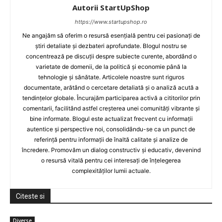
Autorii StartUpShop
https://www.startupshop.ro
Ne angajăm să oferim o resursă esențială pentru cei pasionați de
știri detaliate și dezbateri aprofundate. Blogul nostru se
concentrează pe discuții despre subiecte curente, abordând o
varietate de domenii, de la politică și economie până la
tehnologie și sănătate. Articolele noastre sunt riguros
documentate, arătând o cercetare detaliată și o analiză acută a
tendințelor globale. Încurajăm participarea activă a cititorilor prin
comentarii, facilitând astfel creșterea unei comunități vibrante și
bine informate. Blogul este actualizat frecvent cu informații
autentice și perspective noi, consolidându-se ca un punct de
referință pentru informații de înaltă calitate și analize de
încredere. Promovăm un dialog constructiv și educativ, devenind
o resursă vitală pentru cei interesați de înțelegerea
complexităților lumii actuale.
Citeste si
Diverse