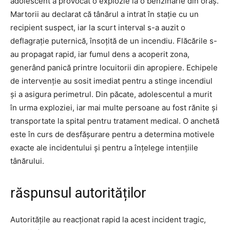
adolescent a provocat o explozie la o benzinărie din oraș.
Martorii au declarat că tânărul a intrat în stație cu un
recipient suspect, iar la scurt interval s-a auzit o
deflagrație puternică, însoțită de un incendiu. Flăcările s-
au propagat rapid, iar fumul dens a acoperit zona,
generând panică printre locuitorii din apropiere. Echipele
de intervenție au sosit imediat pentru a stinge incendiul
și a asigura perimetrul. Din păcate, adolescentul a murit
în urma exploziei, iar mai multe persoane au fost rănite și
transportate la spital pentru tratament medical. O anchetă
este în curs de desfășurare pentru a determina motivele
exacte ale incidentului și pentru a înțelege intențiile
tânărului.
răspunsul autorităților
Autoritățile au reacționat rapid la acest incident tragic,