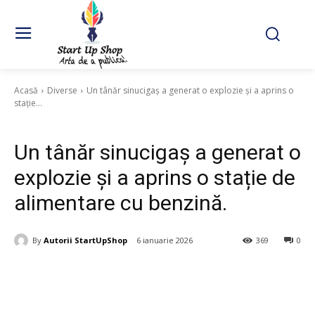
Acasă
Diverse
Un tânăr sinucigaș a generat o explozie și a aprins o
stație...
Diverse
Un tânăr sinucigaș a generat o
explozie și a aprins o stație de
alimentare cu benzină.
By
Autorii StartUpShop
6 ianuarie 2026
369
0