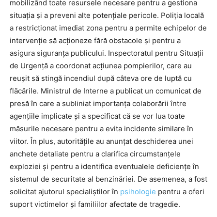
mobilizând toate resursele necesare pentru a gestiona
situația și a preveni alte potențiale pericole. Poliția locală
a restricționat imediat zona pentru a permite echipelor de
intervenție să acționeze fără obstacole și pentru a
asigura siguranța publicului. Inspectoratul pentru Situații
de Urgență a coordonat acțiunea pompierilor, care au
reușit să stingă incendiul după câteva ore de luptă cu
flăcările. Ministrul de Interne a publicat un comunicat de
presă în care a subliniat importanța colaborării între
agențiile implicate și a specificat că se vor lua toate
măsurile necesare pentru a evita incidente similare în
viitor. În plus, autoritățile au anunțat deschiderea unei
anchete detaliate pentru a clarifica circumstanțele
exploziei și pentru a identifica eventualele deficiențe în
sistemul de securitate al benzinăriei. De asemenea, a fost
solicitat ajutorul specialiștilor în
psihologie
pentru a oferi
suport victimelor și familiilor afectate de tragedie.