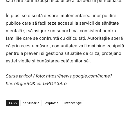
sau care sunt expuși riscului de a lua decizii periculoase.
În plus, se discută despre implementarea unor politici
publice care să faciliteze accesul la servicii de sănătate
mentală și să asigure un suport mai consistent pentru
familiile care se confruntă cu dificultăți. Autoritățile speră
că prin aceste măsuri, comunitatea va fi mai bine echipată
pentru a preveni și gestiona situațiile de criză, protejând
astfel viețile și bunăstarea cetățenilor săi.
Sursa articol / foto: https://news.google.com/home?
hl=ro&gl=RO&ceid=RO%3Aro
TAGS
benzinărie
explozie
intervenție