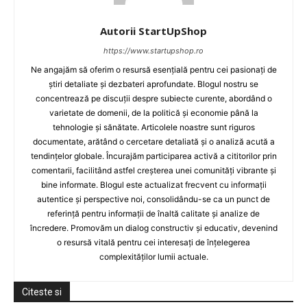
Autorii StartUpShop
https://www.startupshop.ro
Ne angajăm să oferim o resursă esențială pentru cei pasionați de
știri detaliate și dezbateri aprofundate. Blogul nostru se
concentrează pe discuții despre subiecte curente, abordând o
varietate de domenii, de la politică și economie până la
tehnologie și sănătate. Articolele noastre sunt riguros
documentate, arătând o cercetare detaliată și o analiză acută a
tendințelor globale. Încurajăm participarea activă a cititorilor prin
comentarii, facilitând astfel creșterea unei comunități vibrante și
bine informate. Blogul este actualizat frecvent cu informații
autentice și perspective noi, consolidându-se ca un punct de
referință pentru informații de înaltă calitate și analize de
încredere. Promovăm un dialog constructiv și educativ, devenind
o resursă vitală pentru cei interesați de înțelegerea
complexităților lumii actuale.
Citeste si