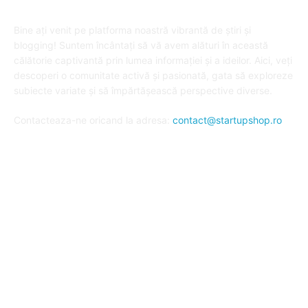
DESPRE "Arta de a publica" !
Bine ați venit pe platforma noastră vibrantă de știri și
blogging! Suntem încântați să vă avem alături în această
călătorie captivantă prin lumea informației și a ideilor. Aici, veți
descoperi o comunitate activă și pasionată, gata să exploreze
subiecte variate și să împărtășească perspective diverse.
Contacteaza-ne oricand la adresa:
contact@startupshop.ro
Cate stiri avem in ultima perioada?
Afaceri si Finante
Auto / Moto
Beauty
Constructii
Cursuri
Diverse