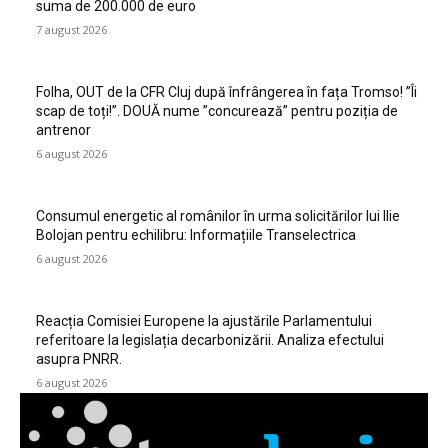
suma de 200.000 de euro
7 august 2026
Folha, OUT de la CFR Cluj după înfrângerea în fața Tromso! ”Îi
scap de toți!”. DOUĂ nume ”concurează” pentru poziția de
antrenor
6 august 2026
Consumul energetic al românilor în urma solicitărilor lui Ilie
Bolojan pentru echilibru: Informațiile Transelectrica
6 august 2026
Reacția Comisiei Europene la ajustările Parlamentului
referitoare la legislația decarbonizării. Analiza efectului
asupra PNRR.
6 august 2026