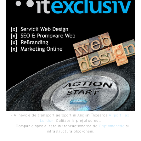
- Ai nevoie de transport aeroport in Anglia? Încearcă
Airport Taxi
London
. Calitate la prețul corect.
- Companie specializata in tranzactionarea de
Criptomonede
si
infrastructura blockchain.