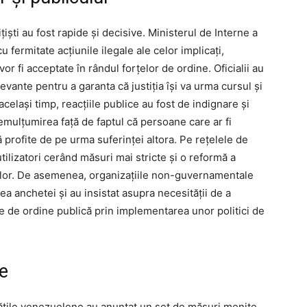
ițiști au fost rapide și decisive. Ministerul de Interne a
fermitate acțiunile ilegale ale celor implicați,
fi acceptate în rândul forțelor de ordine. Oficialii au
evante pentru a garanta că justiția își va urma cursul și
același timp, reacțiile publice au fost de indignare și
mulțumirea față de faptul că persoane care ar fi
 profite de pe urma suferinței altora. Pe rețelele de
 utilizatori cerând măsuri mai stricte și o reformă a
știlor. De asemenea, organizațiile non-guvernamentale
rea anchetei și au insistat asupra necesității de a
ile de ordine publică prin implementarea unor politici de
re
ățile venezuelene au anunțat un set de măsuri menite