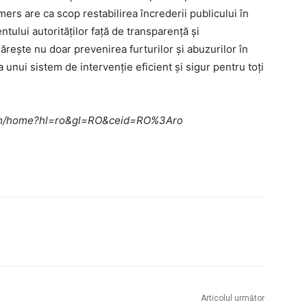
emers are ca scop restabilirea încrederii publicului în
ntului autorităților față de transparență și
ărește nu doar prevenirea furturilor și abuzurilor în
ea unui sistem de intervenție eficient și sigur pentru toți
e.com/home?hl=ro&gl=RO&ceid=RO%3Aro
Articolul următor