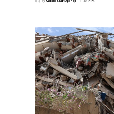
By
Autorii StartUpShop
1 iulie 2026
Acțiune