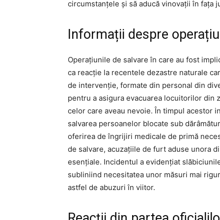
circumstanțele și să aducă vinovații în fața ju
Informații despre operațiu
Operațiunile de salvare în care au fost implic
ca reacție la recentele dezastre naturale ca
de intervenție, formate din personal din div
pentru a asigura evacuarea locuitorilor din 
celor care aveau nevoie. În timpul acestor in
salvarea persoanelor blocate sub dărâmături,
oferirea de îngrijiri medicale de primă neces
de salvare, acuzațiile de furt aduse unora d
esențiale. Incidentul a evidențiat slăbiciunil
subliniind necesitatea unor măsuri mai rigu
astfel de abuzuri în viitor.
Reacții din partea oficialilo