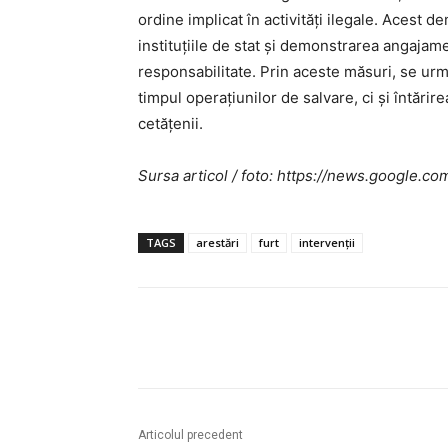
ordine implicat în activități ilegale. Acest d
instituțiile de stat și demonstrarea angajame
responsabilitate. Prin aceste măsuri, se urm
timpul operațiunilor de salvare, ci și întărir
cetățenii.
Sursa articol / foto: https://news.googl
TAGS
arestări
furt
intervenții
Acțiune
Articolul precedent