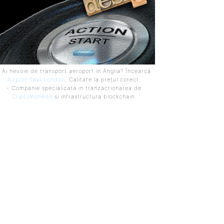
 Ai nevoie de transport aeroport in Anglia? Încearcă
Airport Taxi London
. Calitate la prețul corect.
- Companie specializata in tranzactionarea de
Criptomonede
si infrastructura blockchain.