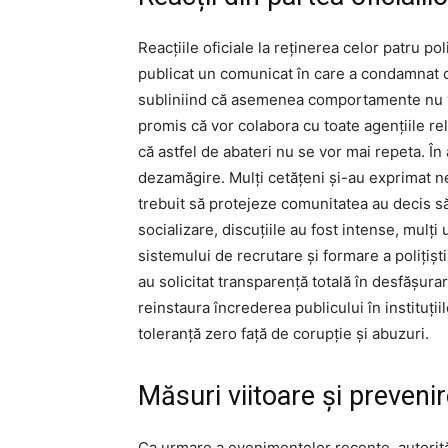
Reacțiile oficiale la reținerea celor patru pol
publicat un comunicat în care a condamnat cu 
subliniind că asemenea comportamente nu vor 
promis că vor colabora cu toate agențiile rel
că astfel de abateri nu se vor mai repeta. În 
dezamăgire. Mulți cetățeni și-au exprimat ne
trebuit să protejeze comunitatea au decis să
socializare, discuțiile au fost intense, mulți
sistemului de recrutare și formare a poliți
au solicitat transparență totală în desfășura
reinstaura încrederea publicului în instituți
toleranță zero față de corupție și abuzuri.
Măsuri viitoare și preveni
Ca urmare a evenimentelor recente, autorit