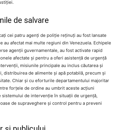
stiției.
nile de salvare
ați cei patru agenți de poliție reținuți au fost lansate
re au afectat mai multe regiuni din Venezuela. Echipele
erse agenții guvernamentale, au fost activate rapid
zonele afectate și pentru a oferi asistență de urgență
tervenții, misiunile principale au inclus căutarea și
 distribuirea de alimente și apă potabilă, precum și
itate. Chiar și cu eforturile departamentului majoritar
intre forțele de ordine au umbrit aceste acțiuni
e sistemului de intervenție în situații de urgență,
roase de supraveghere și control pentru a preveni
r și publicului