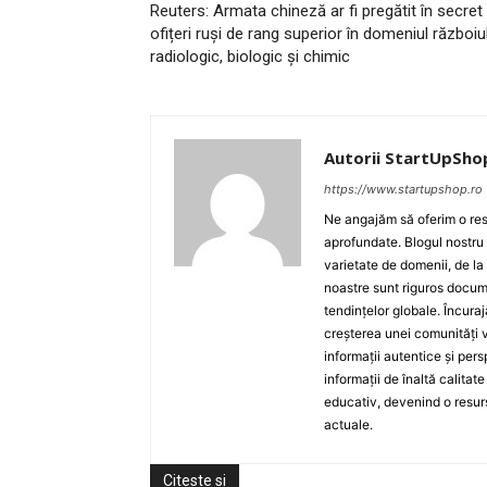
Reuters: Armata chineză ar fi pregătit în secret
ofițeri ruși de rang superior în domeniul războiu
radiologic, biologic și chimic
Autorii StartUpSho
https://www.startupshop.ro
Ne angajăm să oferim o resu
aprofundate. Blogul nostru
varietate de domenii, de la
noastre sunt riguros docume
tendințelor globale. Încuraj
creșterea unei comunități v
informații autentice și per
informații de înaltă calita
educativ, devenind o resurs
actuale.
Citeste si