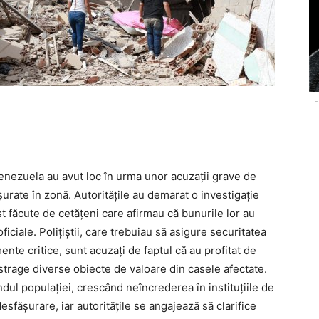
-
 Venezuela au avut loc în urma unor acuzații grave de
șurate în zonă. Autoritățile au demarat o investigație
t făcute de cetățeni care afirmau că bunurile lor au
oficiale. Polițiștii, care trebuiau să asigure securitatea
ente critice, sunt acuzați de faptul că au profitat de
ustrage diverse obiecte de valoare din casele afectate.
dul populației, crescând neîncrederea în instituțiile de
esfășurare, iar autoritățile se angajează să clarifice