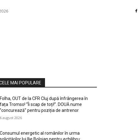
 2026
RI
DIVERSE
HOME / DECO
MASS MEDIA
ATE / HOBBY
SOCIAL CULTURAL
TEHNOLOGIE
CELE MAI POPULARE
Folha, OUT de la CFR Cluj după înfrângerea în
fața Tromso! ”Îi scap de toți!”. DOUĂ nume
”concurează” pentru poziția de antrenor
6 august 2026
Consumul energetic al românilor în urma
solicitărilor lui Ilie Bolojan pentru echilibru: