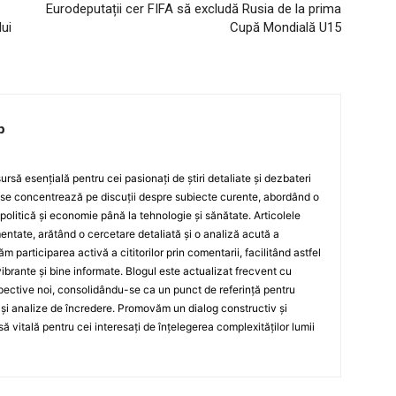
Eurodeputații cer FIFA să excludă Rusia de la prima
lui
Cupă Mondială U15
p
rsă esențială pentru cei pasionați de știri detaliate și dezbateri
 se concentrează pe discuții despre subiecte curente, abordând o
 politică și economie până la tehnologie și sănătate. Articolele
ntate, arătând o cercetare detaliată și o analiză acută a
ăm participarea activă a cititorilor prin comentarii, facilitând astfel
ibrante și bine informate. Blogul este actualizat frecvent cu
spective noi, consolidându-se ca un punct de referință pentru
te și analize de încredere. Promovăm un dialog constructiv și
ă vitală pentru cei interesați de înțelegerea complexităților lumii