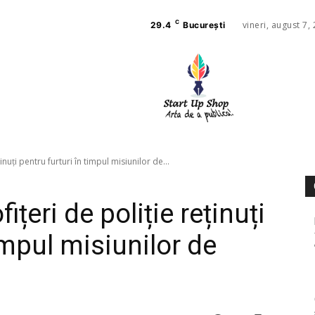
C
vineri, august 7,
29.4
București
AFACE
SANAT
inuți pentru furturi în timpul misiunilor de...
ițeri de poliție reținuți
impul misiunilor de