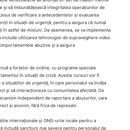
e și să îmbunătățească integritatea operațiunilor de
ocesul de verificare a antecedentelor și evaluarea
enții în situații de urgență, pentru a asigura că numai
jați în astfel de misiuni. De asemenea, se va implementa
a include utilizarea tehnologiei de supraveghere video
 comportamentele abuzive și a asigura
inuă a forțelor de ordine, cu programe speciale
mentul în situații de criză. Aceste cursuri vor fi
 a situațiilor de urgență, în care personalul va învăța
ct și să interacționeze cu comunitatea afectată. De
ecanism independent de raportare a abuzurilor, care
ect și anonim, fără frica de represalii.
țiile internaționale și ONG-urile locale pentru a
 să includă sancțiuni mai severe pentru personalul de