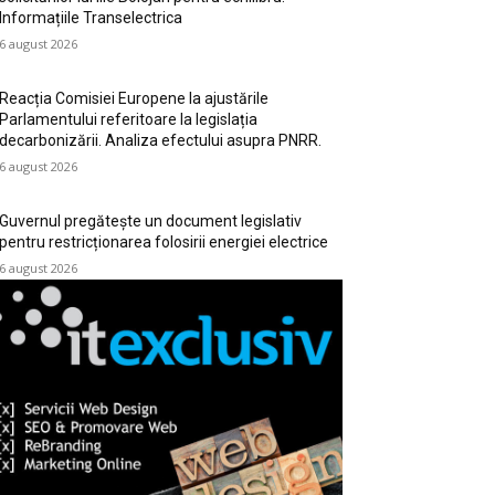
Informațiile Transelectrica
6 august 2026
Reacția Comisiei Europene la ajustările
Parlamentului referitoare la legislația
decarbonizării. Analiza efectului asupra PNRR.
6 august 2026
Guvernul pregătește un document legislativ
pentru restricționarea folosirii energiei electrice
6 august 2026