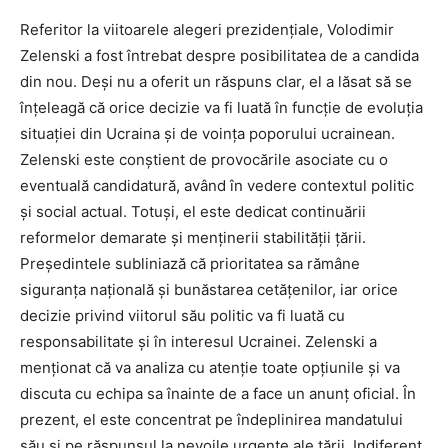
Referitor la viitoarele alegeri prezidențiale, Volodimir
Zelenski a fost întrebat despre posibilitatea de a candida
din nou. Deși nu a oferit un răspuns clar, el a lăsat să se
înțeleagă că orice decizie va fi luată în funcție de evoluția
situației din Ucraina și de voința poporului ucrainean.
Zelenski este conștient de provocările asociate cu o
eventuală candidatură, având în vedere contextul politic
și social actual. Totuși, el este dedicat continuării
reformelor demarate și menținerii stabilității țării.
Președintele subliniază că prioritatea sa rămâne
siguranța națională și bunăstarea cetățenilor, iar orice
decizie privind viitorul său politic va fi luată cu
responsabilitate și în interesul Ucrainei. Zelenski a
menționat că va analiza cu atenție toate opțiunile și va
discuta cu echipa sa înainte de a face un anunț oficial. În
prezent, el este concentrat pe îndeplinirea mandatului
său și pe răspunsul la nevoile urgente ale țării. Indiferent