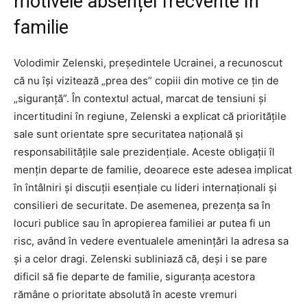
motivele absenței frecvente în
familie
Volodimir Zelenski, președintele Ucrainei, a recunoscut
că nu își vizitează „prea des” copiii din motive ce țin de
„siguranță”. În contextul actual, marcat de tensiuni și
incertitudini în regiune, Zelenski a explicat că prioritățile
sale sunt orientate spre securitatea națională și
responsabilitățile sale prezidențiale. Aceste obligații îl
mențin departe de familie, deoarece este adesea implicat
în întâlniri și discuții esențiale cu lideri internaționali și
consilieri de securitate. De asemenea, prezența sa în
locuri publice sau în apropierea familiei ar putea fi un
risc, având în vedere eventualele amenințări la adresa sa
și a celor dragi. Zelenski subliniază că, deși i se pare
dificil să fie departe de familie, siguranța acestora
rămâne o prioritate absolută în aceste vremuri