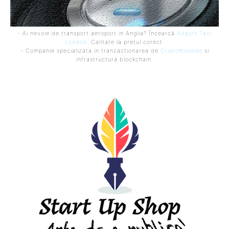
- Ai nevoie de transport aeroport in Anglia? Încearcă
Airport Taxi
London
. Calitate la prețul corect.
- Companie specializata in tranzactionarea de
Criptomonede
si
infrastructura blockchain.