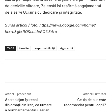
de deciziile viitoare, Zelenski își reafirmă angajamentul
de a servi Ucraina cu dedicare și integritate.
Sursa articol / foto: https://news.google.com/home?
hl=ro&gl=RO&ceid=RO%3Aro
TAGS
familie
responsabilități
siguranță
Articolul precedent
Articolul următor
Azerbaidjan își recall
Ce tip de aur este
diplomații din Iran, ca urmare
recomandat pentru copii?
a bombardamentului aerian