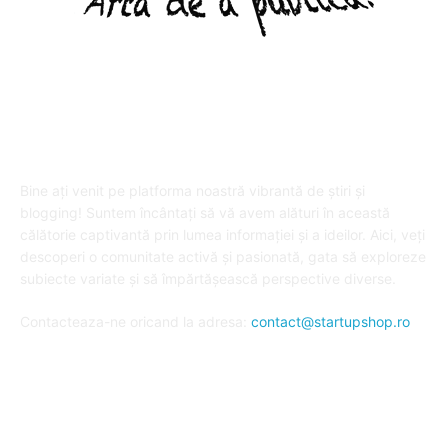
DESPRE "Arta de a publica" !
Bine ați venit pe platforma noastră vibrantă de știri și
blogging! Suntem încântați să vă avem alături în această
călătorie captivantă prin lumea informației și a ideilor. Aici, veți
descoperi o comunitate activă și pasionată, gata să exploreze
subiecte variate și să împărtășească perspective diverse.
Contacteaza-ne oricand la adresa:
contact@startupshop.ro
Cate stiri avem in ultima perioada?
Afaceri si Finante