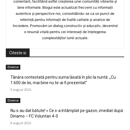
comentarii, facilitând astfel creșterea unei comunități vibrante și
bine informate. Blogul este actualizat frecvent cu informații
autentice și perspective noi, consolidându-se ca un punct de
referință pentru informații de înaltă calitate și analize de
încredere. Promovăm un dialog constructiv și educativ, devenind
o resursă vitală pentru cei interesați de înțelegerea
complexităților lumii actuale.
Citeste si
Diverse
Tânăra contestată pentru suma lăsată în plic la nuntă: „Cu
1.600 de lei, mai bine nu te-ai fi prezentat”
9 august 2026
Diverse
Nu s-au dat bătute! » Ce s-a întâmplat pe gazon, imediat după
Dinamo – FC Voluntari 4-0
8 august 2026