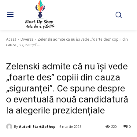
Acasă
Diverse
Zelenski admite că nu își vede „foarte des” copiii din
cauza „siguranței”....
Diverse
Zelenski admite că nu își vede
„foarte des” copiii din cauza
„siguranței”. Ce spune despre
o eventuală nouă candidatură
la alegerile prezidențiale
By
Autorii StartUpShop
6 martie 2026
220
0