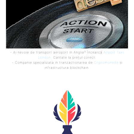
- Ai nevoie de transport aeroport in Anglia? Încearcă
Airport Taxi
London
. Calitate la prețul corect.
- Companie specializata in tranzactionarea de
Criptomonede
si
infrastructura blockchain.