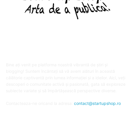
DESPRE "Arta de a publica" !
Bine ați venit pe platforma noastră vibrantă de știri și
blogging! Suntem încântați să vă avem alături în această
călătorie captivantă prin lumea informației și a ideilor. Aici, veți
descoperi o comunitate activă și pasionată, gata să exploreze
subiecte variate și să împărtășească perspective diverse.
Contacteaza-ne oricand la adresa:
contact@startupshop.ro
Cate stiri avem in ultima perioada?