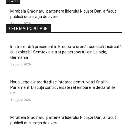
Diverse
Mirabela Grădinaru, partenera liderului Nicușor Dan, a făcut
publică declarația de avere.
5 august 2026
CELE MAI POPULARE
Infiltrare fără precedent în Europa: o dronă rusească încărcată
cu explozibil Semtex a intrat pe aeroportul din Leipzig,
Germania
5 august 2026
Noua Lege a Integrității se întoarce pentru votul final în
Parlament. Discuții controversate referitoare la declarațiile
de…
5 august 2026
Mirabela Grădinaru, partenera liderului Nicușor Dan, a făcut
publică declarația de avere.