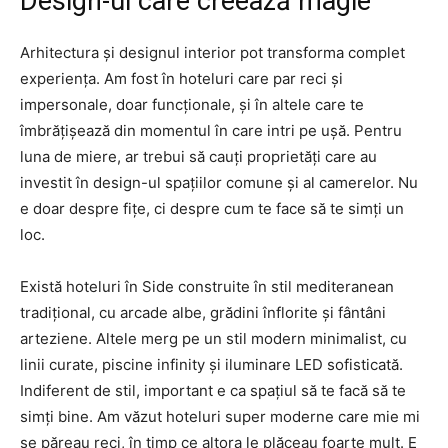
Design-ul care creează magie
Arhitectura și designul interior pot transforma complet
experiența. Am fost în hoteluri care par reci și
impersonale, doar funcționale, și în altele care te
îmbrățișează din momentul în care intri pe ușă. Pentru
luna de miere, ar trebui să cauți proprietăți care au
investit în design-ul spațiilor comune și al camerelor. Nu
e doar despre fițe, ci despre cum te face să te simți un
loc.
Există hoteluri în Side construite în stil mediteranean
tradițional, cu arcade albe, grădini înflorite și fântâni
arteziene. Altele merg pe un stil modern minimalist, cu
linii curate, piscine infinity și iluminare LED sofisticată.
Indiferent de stil, important e ca spațiul să te facă să te
simți bine. Am văzut hoteluri super moderne care mie mi
se păreau reci, în timp ce altora le plăceau foarte mult. E