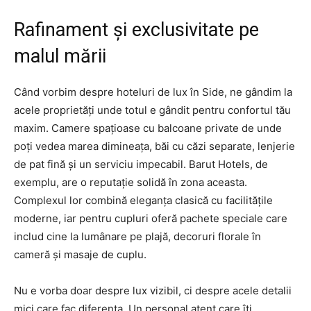
Rafinament și exclusivitate pe
malul mării
Când vorbim despre hoteluri de lux în Side, ne gândim la
acele proprietăți unde totul e gândit pentru confortul tău
maxim. Camere spațioase cu balcoane private de unde
poți vedea marea dimineața, băi cu căzi separate, lenjerie
de pat fină și un serviciu impecabil. Barut Hotels, de
exemplu, are o reputație solidă în zona aceasta.
Complexul lor combină eleganța clasică cu facilitățile
moderne, iar pentru cupluri oferă pachete speciale care
includ cine la lumânare pe plajă, decoruri florale în
cameră și masaje de cuplu.
Nu e vorba doar despre lux vizibil, ci despre acele detalii
mici care fac diferența. Un personal atent care îți