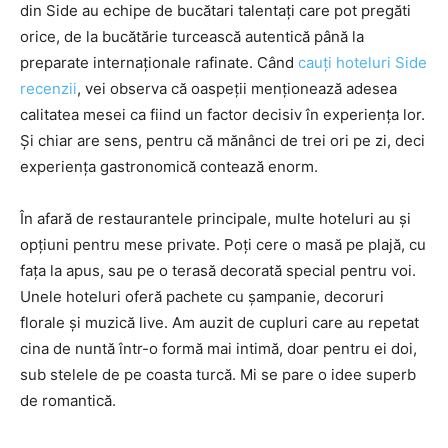
din Side au echipe de bucătari talentați care pot pregăti
orice, de la bucătărie turcească autentică până la
preparate internaționale rafinate. Când
cauți hoteluri Side
recenzii
, vei observa că oaspeții menționează adesea
calitatea mesei ca fiind un factor decisiv în experiența lor.
Și chiar are sens, pentru că mănânci de trei ori pe zi, deci
experiența gastronomică contează enorm.
În afară de restaurantele principale, multe hoteluri au și
opțiuni pentru mese private. Poți cere o masă pe plajă, cu
fața la apus, sau pe o terasă decorată special pentru voi.
Unele hoteluri oferă pachete cu șampanie, decoruri
florale și muzică live. Am auzit de cupluri care au repetat
cina de nuntă într-o formă mai intimă, doar pentru ei doi,
sub stelele de pe coasta turcă. Mi se pare o idee superb
de romantică.