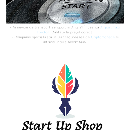
- Ai nevoie de transport aeroport in Anglia? Încearcă
Airport Taxi
London
. Calitate la prețul corect.
- Companie specializata in tranzactionarea de
Criptomonede
si
infrastructura blockchain.