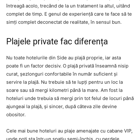
întreagă acolo, trecând de la un tratament la altul, uitând
complet de timp. E genul de experiență care te face să te
simți complet deconectat de realitate, în sensul bun.
Plajele private fac diferența
Nu toate hotelurile din Side au plajă proprie, iar asta
poate fi un factor decisiv. O plajă privată înseamnă nisip
curat, șezlonguri confortabile în număr suficient și
servire la plajă. Nu trebuie să te lupți pentru un loc la
soare sau să mergi kilometri până la mare. Am fost la
hoteluri unde trebuia să mergi prin tot felul de locuri până
ajungeai la plajă, și sincer, după câteva zile devine
obositor.
Cele mai bune hoteluri au plaje amenajate cu cabane VIP,
unde poți sta într-un spațiu semi-închis, cu perdele