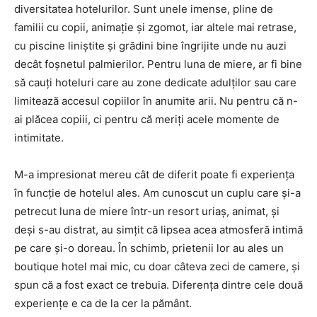
diversitatea hotelurilor. Sunt unele imense, pline de
familii cu copii, animație și zgomot, iar altele mai retrase,
cu piscine liniștite și grădini bine îngrijite unde nu auzi
decât foșnetul palmierilor. Pentru luna de miere, ar fi bine
să cauți hoteluri care au zone dedicate adulților sau care
limitează accesul copiilor în anumite arii. Nu pentru că n-
ai plăcea copiii, ci pentru că meriți acele momente de
intimitate.
M-a impresionat mereu cât de diferit poate fi experiența
în funcție de hotelul ales. Am cunoscut un cuplu care și-a
petrecut luna de miere într-un resort uriaș, animat, și
deși s-au distrat, au simțit că lipsea acea atmosferă intimă
pe care și-o doreau. În schimb, prietenii lor au ales un
boutique hotel mai mic, cu doar câteva zeci de camere, și
spun că a fost exact ce trebuia. Diferența dintre cele două
experiențe e ca de la cer la pământ.