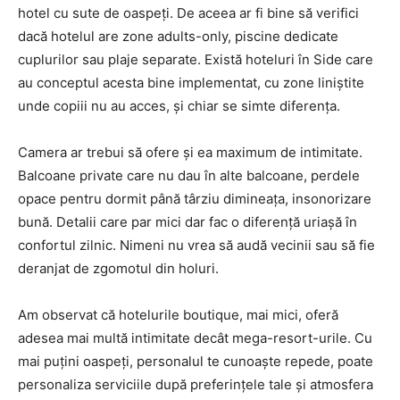
hotel cu sute de oaspeți. De aceea ar fi bine să verifici
dacă hotelul are zone adults-only, piscine dedicate
cuplurilor sau plaje separate. Există hoteluri în Side care
au conceptul acesta bine implementat, cu zone liniștite
unde copiii nu au acces, și chiar se simte diferența.
Camera ar trebui să ofere și ea maximum de intimitate.
Balcoane private care nu dau în alte balcoane, perdele
opace pentru dormit până târziu dimineața, insonorizare
bună. Detalii care par mici dar fac o diferență uriașă în
confortul zilnic. Nimeni nu vrea să audă vecinii sau să fie
deranjat de zgomotul din holuri.
Am observat că hotelurile boutique, mai mici, oferă
adesea mai multă intimitate decât mega-resort-urile. Cu
mai puțini oaspeți, personalul te cunoaște repede, poate
personaliza serviciile după preferințele tale și atmosfera