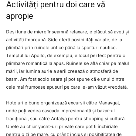
Activități pentru doi care vă
apropie
Deși luna de miere înseamnă relaxare, e plăcut să aveți și
activități împreună. Side oferă posibilități variate, de la
plimbări prin ruinele antice până la sporturi nautice.
Templul lui Apollo, de exemplu, e locul perfect pentru o
plimbare romantică la apus. Ruinele se află chiar pe malul
mării, iar lumina aurie a serii creează o atmosferă de
basm. Am fost acolo seara și pot spune că e unul dintre
cele mai frumoase apusuri pe care le-am văzut vreodată.
Hotelurile bune organizează excursii către Manavgat,
unde poți vedea cascada impresionantă și bazar-ul
tradițional, sau către Antalya pentru shopping și cultură.
Unele au chiar yacht-uri private care pot fi închiriate
pentru o zi pe mare, cu prânz inclus și posibilitatea de