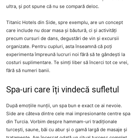
ultra, și pot spune că nu se compară deloc.
Titanic Hotels din Side, spre exemplu, are un concept
care include nu doar masa și băutură, ci și activități
precum cursuri de dans, degustări de vin și excursii
organizate. Pentru cupluri, asta înseamnă că poți
experimenta împreună lucruri noi fără să te gândești la
costuri suplimentare. Te simți liber să încerci tot ce vrei,
fără să numeri banii.
Spa-uri care îți vindecă sufletul
După emoțiile nunții, un spa bun e exact ce ai nevoie.
Side are câteva dintre cele mai impresionante centre spa
din Turcia. Vorbim despre hammam-uri tradiționale
turcești, saune, băi cu abur și o gamă largă de masaje și
tratamente. Am încercat odată un ritual turcesc complet,