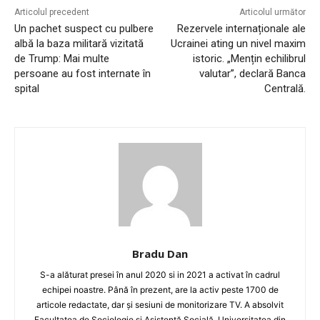
Articolul precedent
Articolul următor
Un pachet suspect cu pulbere
Rezervele internaționale ale
albă la baza militară vizitată
Ucrainei ating un nivel maxim
de Trump: Mai multe
istoric. „Mențin echilibrul
persoane au fost internate în
valutar”, declară Banca
spital
Centrală.
Bradu Dan
S-a alăturat presei în anul 2020 si in 2021 a activat în cadrul
echipei noastre. Până în prezent, are la activ peste 1700 de
articole redactate, dar și sesiuni de monitorizare TV. A absolvit
Facultatea de Sociologie și Asistență Socială, Universitatea din