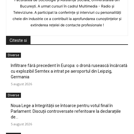
București. A urmat cursuri în cadrul Multimedia - Radio și
Televiziune. A participat la conferințe și interviuri cu personalități
cheie din industrie ce a contribuit la aprofundarea cunoștințelor și
extinderea rețelei de contacte profesionale !
Citeste si
Diverse
Infiltrare fără precedent în Europa: o dronă rusească încărcată
cu explozibil Semtex a intrat pe aeroportul din Leipzig,
Germania
5 august 2026
Diverse
Noua Lege a Integrității se întoarce pentru votul final în
Parlament. Discuții controversate referitoare la declarațiile
de…
5 august 2026