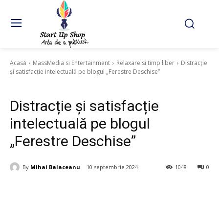
Acasă
MassMedia si Entertainment
Relaxare si timp liber
Distracție
și satisfacție intelectuală pe blogul „Ferestre Deschise”
Relaxare si timp liber
Distracție și satisfacție
intelectuală pe blogul
„Ferestre Deschise”
By
Mihai Balaceanu
10 septembrie 2024
1048
0