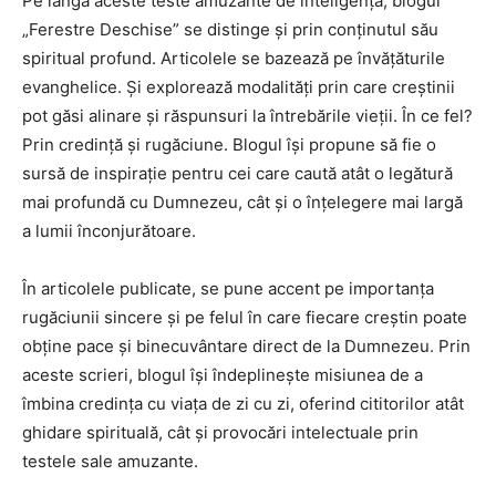
Pe lângă aceste teste amuzante de inteligență, blogul
„Ferestre Deschise” se distinge și prin conținutul său
spiritual profund. Articolele se bazează pe învățăturile
evanghelice. Și explorează modalități prin care creștinii
pot găsi alinare și răspunsuri la întrebările vieții. În ce fel?
Prin credință și rugăciune. Blogul își propune să fie o
sursă de inspirație pentru cei care caută atât o legătură
mai profundă cu Dumnezeu, cât și o înțelegere mai largă
a lumii înconjurătoare.
În articolele publicate, se pune accent pe importanța
rugăciunii sincere și pe felul în care fiecare creștin poate
obține pace și binecuvântare direct de la Dumnezeu. Prin
aceste scrieri, blogul își îndeplinește misiunea de a
îmbina credința cu viața de zi cu zi, oferind cititorilor atât
ghidare spirituală, cât și provocări intelectuale prin
testele sale amuzante.