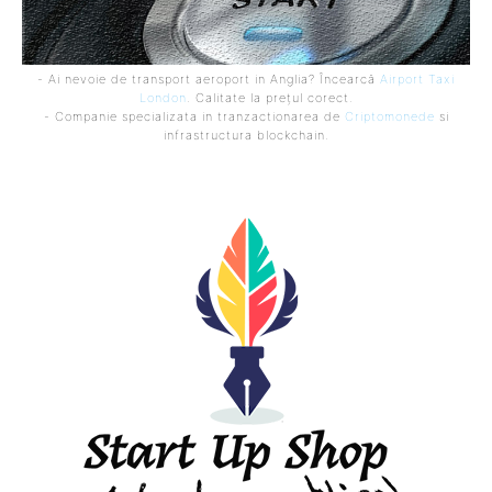
- Ai nevoie de transport aeroport in Anglia? Încearcă
Airport Taxi
London
. Calitate la prețul corect.
- Companie specializata in tranzactionarea de
Criptomonede
si
infrastructura blockchain.