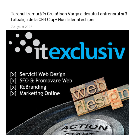
Terenul tremură în Gruia! Ioan Varga a destituit antrenorul și 3
fotbaliști de la CFR Cluj + Noul lider al echipei
7 august 2026