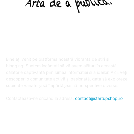
DESPRE "Arta de a publica" !
Bine ați venit pe platforma noastră vibrantă de știri și
blogging! Suntem încântați să vă avem alături în această
călătorie captivantă prin lumea informației și a ideilor. Aici, veți
descoperi o comunitate activă și pasionată, gata să exploreze
subiecte variate și să împărtășească perspective diverse.
Contacteaza-ne oricand la adresa:
contact@startupshop.ro
Cate stiri avem in ultima perioada?
Afaceri si Finante