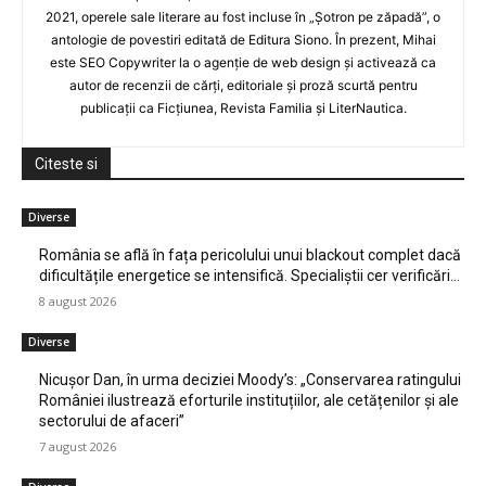
2021, operele sale literare au fost incluse în „Șotron pe zăpadă”, o
antologie de povestiri editată de Editura Siono. În prezent, Mihai
este SEO Copywriter la o agenție de web design și activează ca
autor de recenzii de cărți, editoriale și proză scurtă pentru
publicații ca Ficțiunea, Revista Familia și LiterNautica.
Citeste si
Diverse
România se află în fața pericolului unui blackout complet dacă
dificultățile energetice se intensifică. Specialiștii cer verificări…
8 august 2026
Diverse
Nicușor Dan, în urma deciziei Moody’s: „Conservarea ratingului
României ilustrează eforturile instituțiilor, ale cetățenilor și ale
sectorului de afaceri”
7 august 2026