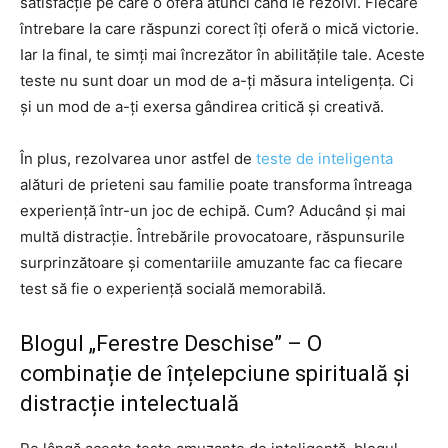
satisfacție pe care o oferă atunci când le rezolvi. Fiecare
întrebare la care răspunzi corect îți oferă o mică victorie.
Iar la final, te simți mai încrezător în abilitățile tale. Aceste
teste nu sunt doar un mod de a-ți măsura inteligența. Ci
și un mod de a-ți exersa gândirea critică și creativă.
În plus, rezolvarea unor astfel de
teste de inteligenta
alături de prieteni sau familie poate transforma întreaga
experiență într-un joc de echipă. Cum? Aducând și mai
multă distracție. Întrebările provocatoare, răspunsurile
surprinzătoare și comentariile amuzante fac ca fiecare
test să fie o experiență socială memorabilă.
Blogul „Ferestre Deschise” – O
combinație de înțelepciune spirituală și
distracție intelectuală