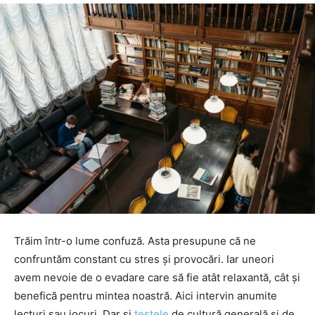
Trăim într-o lume confuză. Asta presupune că ne
confruntăm constant cu stres și provocări. Iar uneori
avem nevoie de o evadare care să fie atât relaxantă, cât și
benefică pentru mintea noastră. Aici intervin anumite
lecturi sau jocuri. Dar și
testele
de cultură generală și de