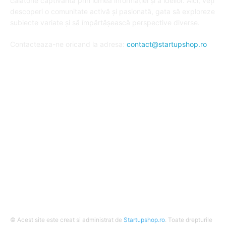
călătorie captivantă prin lumea informației și a ideilor. Aici, veți
descoperi o comunitate activă și pasionată, gata să exploreze
subiecte variate și să împărtășească perspective diverse.
Contacteaza-ne oricand la adresa:
contact@startupshop.ro
Cate stiri avem in ultima perioada?
Afaceri si Finante
Auto / Moto
Beauty
Constructii
Cursuri
Diverse
© Acest site este creat si administrat de
Startupshop.ro
. Toate drepturile