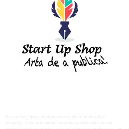
DESPRE "Arta de a publica" !
Bine ați venit pe platforma noastră vibrantă de știri și
blogging! Suntem încântați să vă avem alături în această