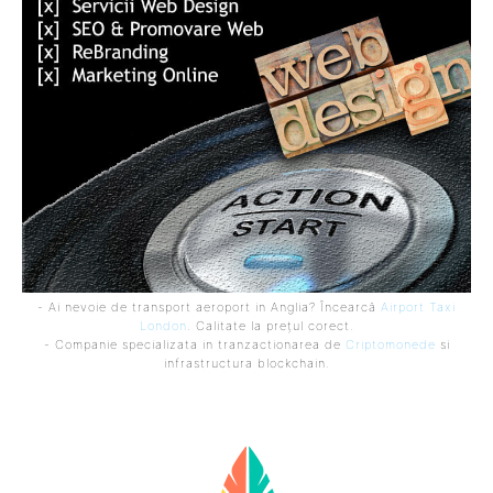
- Ai nevoie de transport aeroport in Anglia? Încearcă
Airport Taxi
London
. Calitate la prețul corect.
- Companie specializata in tranzactionarea de
Criptomonede
si
infrastructura blockchain.