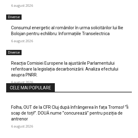
6 august 2026
Diverse
Consumul energetic al românilor în urma solicitărilor lui Ilie
Bolojan pentru echilibru: Informațiile Transelectrica
6 august 2026
Diverse
Reacția Comisiei Europene la ajustările Parlamentului
referitoare la legislația decarbonizării. Analiza efectului
asupra PNRR.
6 august 2026
CELE MAI POPULARE
Folha, OUT de la CFR Cluj după înfrângerea în fața Tromso! ”Îi
scap de toți!”. DOUĂ nume ”concurează” pentru poziția de
antrenor
6 august 2026