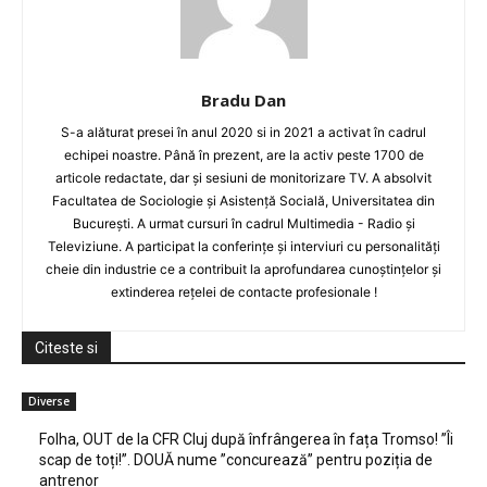
Bradu Dan
S-a alăturat presei în anul 2020 si in 2021 a activat în cadrul
echipei noastre. Până în prezent, are la activ peste 1700 de
articole redactate, dar și sesiuni de monitorizare TV. A absolvit
Facultatea de Sociologie și Asistență Socială, Universitatea din
București. A urmat cursuri în cadrul Multimedia - Radio și
Televiziune. A participat la conferințe și interviuri cu personalități
cheie din industrie ce a contribuit la aprofundarea cunoștințelor și
extinderea rețelei de contacte profesionale !
Citeste si
Diverse
Folha, OUT de la CFR Cluj după înfrângerea în fața Tromso! ”Îi
scap de toți!”. DOUĂ nume ”concurează” pentru poziția de
antrenor