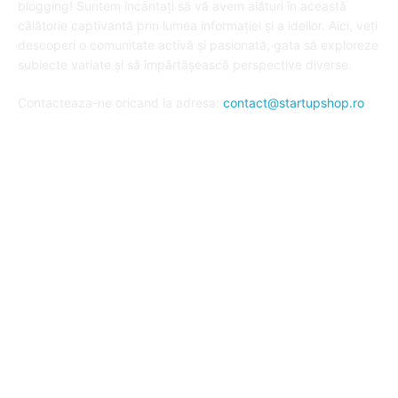
blogging! Suntem încântați să vă avem alături în această
călătorie captivantă prin lumea informației și a ideilor. Aici, veți
descoperi o comunitate activă și pasionată, gata să exploreze
subiecte variate și să împărtășească perspective diverse.
Contacteaza-ne oricand la adresa:
contact@startupshop.ro
Cate stiri avem in ultima perioada?
Afaceri si Finante
Auto / Moto
Beauty
Constructii
Cursuri
Diverse