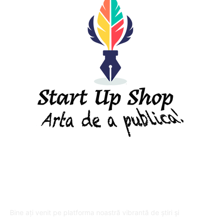
DESPRE "Arta de a publica" !
Bine ați venit pe platforma noastră vibrantă de știri și