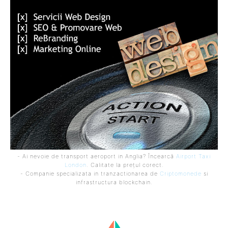
- Ai nevoie de transport aeroport in Anglia? Încearcă
Airport Taxi
London
. Calitate la prețul corect.
- Companie specializata in tranzactionarea de
Criptomonede
si
infrastructura blockchain.