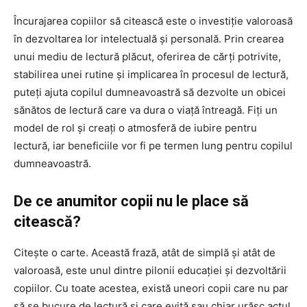
Încurajarea copiilor să citească este o investiție valoroasă
în dezvoltarea lor intelectuală și personală. Prin crearea
unui mediu de lectură plăcut, oferirea de cărți potrivite,
stabilirea unei rutine și implicarea în procesul de lectură,
puteți ajuta copilul dumneavoastră să dezvolte un obicei
sănătos de lectură care va dura o viață întreagă. Fiți un
model de rol și creați o atmosferă de iubire pentru
lectură, iar beneficiile vor fi pe termen lung pentru copilul
dumneavoastră.
De ce anumitor copii nu le place să
citească?
Citește o carte. Această frază, atât de simplă și atât de
valoroasă, este unul dintre pilonii educației și dezvoltării
copiilor. Cu toate acestea, există uneori copii care nu par
să se bucure de lectură și care evită sau chiar urăsc actul