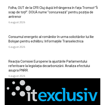
Folha, OUT de la CFR Cluj după înfrângerea în fața Tromso! ”Îi
scap de toți!”. DOUĂ nume ”concurează” pentru poziția de
antrenor
6 august 2026
Consumul energetic al românilor în urma solicitărilor lui Ilie
Bolojan pentru echilibru: Informațiile Transelectrica
6 august 2026
Reacția Comisiei Europene la ajustările Parlamentului
referitoare la legislația decarbonizării. Analiza efectului
asupra PNRR.
6 august 2026