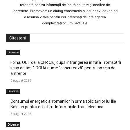
referință pentru informații de înaltă calitate și analize de
încredere. Promovăm un dialog constructiv și educativ, devenind
o resursă vitală pentru cei interesați de înțelegerea
complexităților lumii actuale.
Citeste si
Diverse
Folha, OUT de la CFR Cluj după înfrângerea în fața Tromso! ”Îi
scap de toți!”. DOUĂ nume ”concurează” pentru poziția de
antrenor
6 august 2026
Diverse
Consumul energetic al românilor în urma solicitărilor lui Ilie
Bolojan pentru echilibru: Informațiile Transelectrica
6 august 2026
Diverse