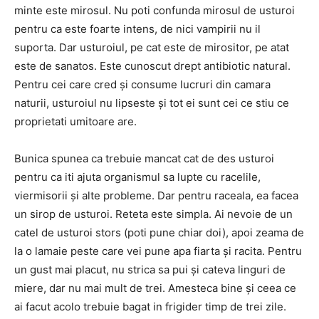
minte este mirosul. Nu poti confunda mirosul de usturoi
pentru ca este foarte intens, de nici vampirii nu il
suporta. Dar usturoiul, pe cat este de mirositor, pe atat
este de sanatos. Este cunoscut drept antibiotic natural.
Pentru cei care cred și consume lucruri din camara
naturii, usturoiul nu lipseste și tot ei sunt cei ce stiu ce
proprietati umitoare are.
Bunica spunea ca trebuie mancat cat de des usturoi
pentru ca iti ajuta organismul sa lupte cu racelile,
viermisorii și alte probleme. Dar pentru raceala, ea facea
un sirop de usturoi. Reteta este simpla. Ai nevoie de un
catel de usturoi stors (poti pune chiar doi), apoi zeama de
la o lamaie peste care vei pune apa fiarta și racita. Pentru
un gust mai placut, nu strica sa pui și cateva linguri de
miere, dar nu mai mult de trei. Amesteca bine și ceea ce
ai facut acolo trebuie bagat in frigider timp de trei zile.