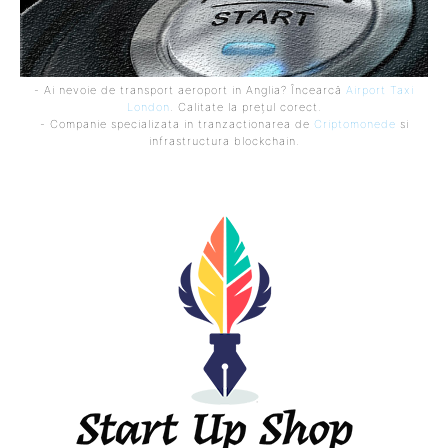
- Ai nevoie de transport aeroport in Anglia? Încearcă
Airport Taxi
London
. Calitate la prețul corect.
- Companie specializata in tranzactionarea de
Criptomonede
si
infrastructura blockchain.