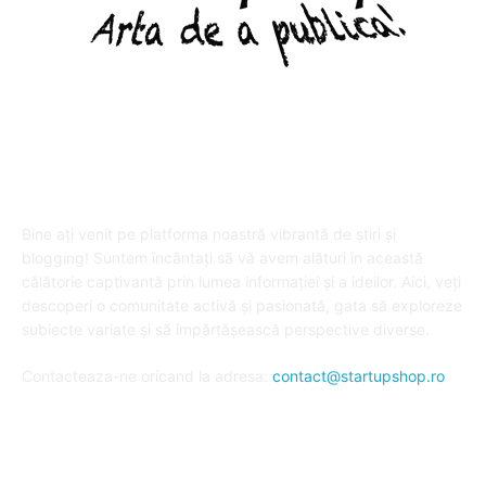
DESPRE "Arta de a publica" !
Bine ați venit pe platforma noastră vibrantă de știri și
blogging! Suntem încântați să vă avem alături în această
călătorie captivantă prin lumea informației și a ideilor. Aici, veți
descoperi o comunitate activă și pasionată, gata să exploreze
subiecte variate și să împărtășească perspective diverse.
Contacteaza-ne oricand la adresa:
contact@startupshop.ro
Cate stiri avem in ultima perioada?