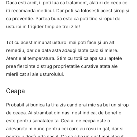
Daca esti arcit, il poti lua ca tratament, alaturi de ceea ce
iti recomanda medicul. Dar poti sa folosesti acest sirop și
ca preventie. Partea buna este ca poti tine siropul de
usturoi in frigider timp de trei zile!
Tot cu acest minunat usturoi mai poti face și un alt
remediu, dar de data asta adaugi lapte cald si miere.
Atentie al temperatura. Stim cu totii ca apa sau laptele
prea fierbinte distrug proprietatile curative atata ale
mierii cat si ale usturoiului.
Ceapa
Probabil si bunica ta ti-a zis cand erai mic sa bei un sirop
de ceapa. Ai strambat din nas, nestiind cat de benefic
este pentru sanatatea ta. Ceaiul de ceapa este o
adevarata minune pentru cei care au rosu in gat, dar si
pentru a desfunda nasul. Ca sa aiba un gust mai placut,