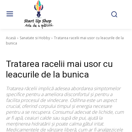
Acasă
Sanatate si Hobby
Tratarea racelii mai usor cu leacurile de la
bunica
Sanatate si Hobby
Tratarea racelii mai usor cu
leacurile de la bunica
Tratarea răcelii implică adesea abordarea simptomelor
specifice pentru a ameliora disconfortul și pentru a
facilita procesul de vindecare. Odihna este un aspect
crucial, oferind corpului timpul și energia necesare
pentru a se recupera. Consumul adecvat de lichide, cum
ar fi apă, ceaiuri calde sau supă de pui, ajută la
menținerea hidratării și poate calma gâtul iritat.
Medicamentele de vânzare liberă, cum ar fi analgezicele