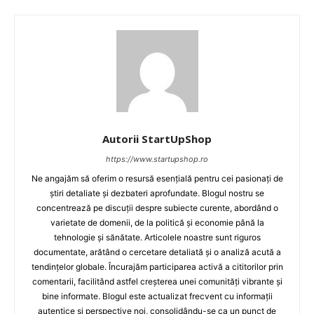
Autorii StartUpShop
https://www.startupshop.ro
Ne angajăm să oferim o resursă esențială pentru cei pasionați de
știri detaliate și dezbateri aprofundate. Blogul nostru se
concentrează pe discuții despre subiecte curente, abordând o
varietate de domenii, de la politică și economie până la
tehnologie și sănătate. Articolele noastre sunt riguros
documentate, arătând o cercetare detaliată și o analiză acută a
tendințelor globale. Încurajăm participarea activă a cititorilor prin
comentarii, facilitând astfel creșterea unei comunități vibrante și
bine informate. Blogul este actualizat frecvent cu informații
autentice și perspective noi, consolidându-se ca un punct de