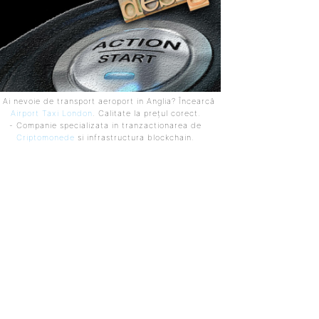
 Ai nevoie de transport aeroport in Anglia? Încearcă
Airport Taxi London
. Calitate la prețul corect.
- Companie specializata in tranzactionarea de
Criptomonede
si infrastructura blockchain.