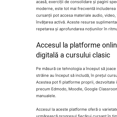
acasă, exerciții de consolidare și pagini spe
moderne, este tot mai frecventă includerea 
cursanții pot accesa materiale audio, video, 
învățarea activă. Aceste resurse suplimentar
repetarea și aprofundarea noțiunilor în ritmu
Accesul la platforme online
digitală a cursului clasic
Pe măsură ce tehnologia a început să joace u
străine au început să includă, în prețul cur
Acestea pot fi platforme proprii, dezvoltate
precum Edmodo, Moodle, Google Classroom or
manualele.
Accesul la aceste platforme oferă o varietate
urmărească progresul fiecărui cursant în tim