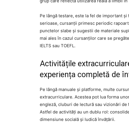
grup care reflectă utilizarea reală a limbii î
Pe lângă testare, este la fel de important și
serioase, cursanții primesc periodic rapoa
punctelor slabe și sugestii de materiale sup
mai ales în cazul cursanților care se preg
IELTS sau TOEFL.
Activitățile extracurricular
experiența completă de în
Pe lângă manuale și platforme, multe cursuri 
extracurriculare. Acestea pot lua forma unor
engleză, cluburi de lectură sau vizionări de
Astfel de activități au un dublu rol: consolid
dimensiune socială și ludică învățării.