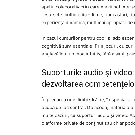
spațiu colaborativ prin care elevii pot interac
resursele multimedia – filme, podcasturi, d
experiență dinamică, mult mai apropiată de rea
În cazul cursurilor pentru copii și adolescenț
cognitivă sunt esențiale. Prin jocuri, quizuri 
engleză într-un mod intuitiv, fără a simți pr
Suporturile audio și video
dezvoltarea competențelor
În predarea unei limbi străine, în special a 
ocupă un loc central. De aceea, materialele 
multe cazuri, cu suporturi audio și video. A
platforme private de conținut sau chiar podc