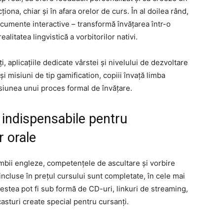
ționa, chiar și în afara orelor de curs. În al doilea rând,
ocumente interactive – transformă învățarea într-o
litatea lingvistică a vorbitorilor nativi.
i, aplicațiile dedicate vârstei și nivelului de dezvoltare
și misiuni de tip gamification, copiii învață limba
esiunea unui proces formal de învățare.
: indispensabile pentru
 orale
limbii engleze, competențele de ascultare și vorbire
incluse în prețul cursului sunt completate, în cele mai
cestea pot fi sub formă de CD-uri, linkuri de streaming,
asturi create special pentru cursanți.