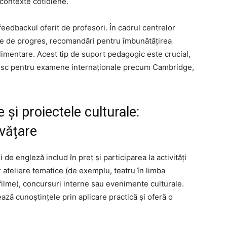
n contexte cotidiene.
 feedbackul oferit de profesori. În cadrul centrelor
rte de progres, recomandări pentru îmbunătățirea
limentare. Acest tip de suport pedagogic este crucial,
ătesc pentru examene internaționale precum Cambridge,
e și proiectele culturale:
vățare
de engleză includ în preț și participarea la activități
 ateliere tematice (de exemplu, teatru în limba
 filme), concursuri interne sau evenimente culturale.
ează cunoștințele prin aplicare practică și oferă o