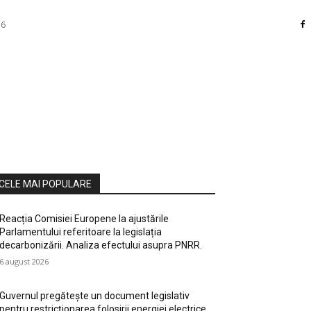
26
RI
DIVERSE
HOME / DECO
MASS MEDIA
ATE / HOBBY
SOCIAL CULTURAL
TEHNOLOGIE
CELE MAI POPULARE
Reacția Comisiei Europene la ajustările
Parlamentului referitoare la legislația
decarbonizării. Analiza efectului asupra PNRR.
6 august 2026
Guvernul pregătește un document legislativ
pentru restricționarea folosirii energiei electrice