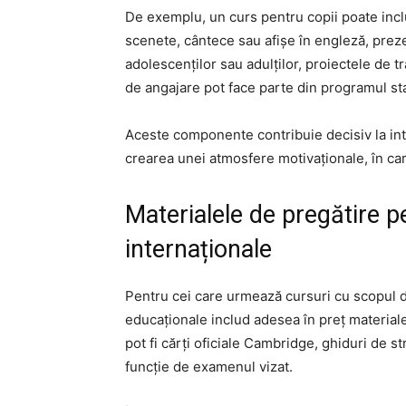
De exemplu, un curs pentru copii poate includ
scenete, cântece sau afișe în engleză, prezent
adolescenților sau adulților, proiectele de tr
de angajare pot face parte din programul st
Aceste componente contribuie decisiv la integ
crearea unei atmosfere motivaționale, în care
Materialele de pregătire p
internaționale
Pentru cei care urmează cursuri cu scopul de
educaționale includ adesea în preț material
pot fi cărți oficiale Cambridge, ghiduri de s
funcție de examenul vizat.