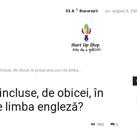
C
joi, august 6, 20
33.8
București
AFACE
SANAT
ncluse, de obicei, în prețul unui curs de limba...
ncluse, de obicei, în
e limba engleză?
1092
0