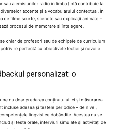
or sau a emisiunilor radio în limba țintă contribuie la
ii diverselor accente și a vocabularului contextual. În
rba de filme scurte, scenete sau explicații animate –
litează procesul de memorare și înțelegere.
use chiar de profesori sau de echipele de curriculum
potrivire perfectă cu obiectivele lecției și nevoile
dbackul personalizat: o
une nu doar predarea conținutului, ci și măsurarea
t incluse adesea și testele periodice – de nivel,
 competențele lingvistice dobândite. Acestea nu se
clud și teste orale, interviuri simulate și activități de