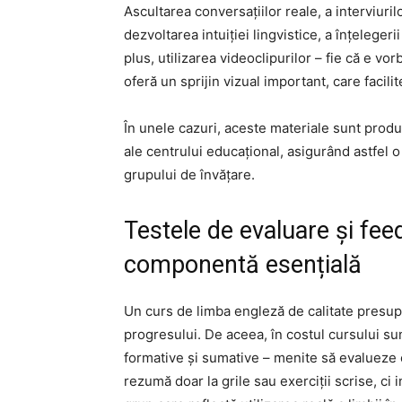
Ascultarea conversațiilor reale, a interviuril
dezvoltarea intuiției lingvistice, a înțeleger
plus, utilizarea videoclipurilor – fie că e vo
oferă un sprijin vizual important, care faci
În unele cazuri, aceste materiale sunt prod
ale centrului educațional, asigurând astfel o 
grupului de învățare.
Testele de evaluare și fee
componentă esențială
Un curs de limba engleză de calitate presup
progresului. De aceea, în costul cursului sun
formative și sumative – menite să evalueze
rezumă doar la grile sau exerciții scrise, ci in