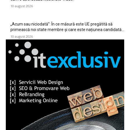
10 august 2026
„Acum sau niciodată”: În ce măsură este UE pregătită să
primească noi state membre și care este națiunea candidată…
10 august 2026