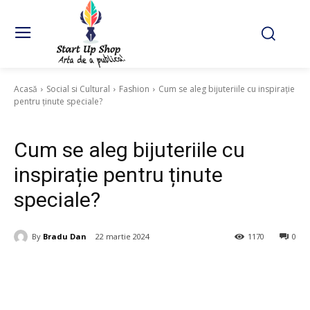
Acasă
Social si Cultural
Fashion
Cum se aleg bijuteriile cu inspirație
pentru ținute speciale?
Fashion
Cum se aleg bijuteriile cu
inspirație pentru ținute
speciale?
By
Bradu Dan
22 martie 2024
1170
0