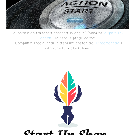
- Ai nevoie de transport aeroport in Anglia? Încearcă
Airport Taxi
London
. Calitate la prețul corect.
- Companie specializata in tranzactionarea de
Criptomonede
si
infrastructura blockchain.