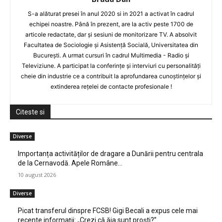
S-a alăturat presei în anul 2020 si in 2021 a activat în cadrul
echipei noastre. Până în prezent, are la activ peste 1700 de
articole redactate, dar și sesiuni de monitorizare TV. A absolvit
Facultatea de Sociologie și Asistență Socială, Universitatea din
București. A urmat cursuri în cadrul Multimedia - Radio și
Televiziune. A participat la conferințe și interviuri cu personalități
cheie din industrie ce a contribuit la aprofundarea cunoștințelor și
extinderea rețelei de contacte profesionale !
Citeste si
Diverse
Importanța activităților de dragare a Dunării pentru centrala
de la Cernavodă. Apele Române…
10 august 2026
Diverse
Picat transferul dinspre FCSB! Gigi Becali a expus cele mai
recente informații: „Crezi că ăia sunt proști?”