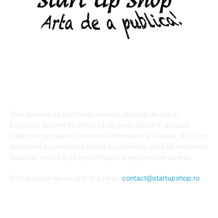
DESPRE "Arta de a publica" !
Bine ați venit pe platforma noastră vibrantă de știri și
blogging! Suntem încântați să vă avem alături în această
călătorie captivantă prin lumea informației și a ideilor. Aici, veți
descoperi o comunitate activă și pasionată, gata să exploreze
subiecte variate și să împărtășească perspective diverse.
Contacteaza-ne oricand la adresa:
contact@startupshop.ro