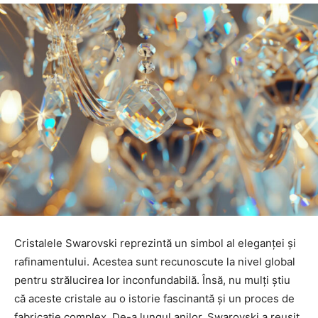
Cristalele Swarovski reprezintă un simbol al eleganței și
rafinamentului. Acestea sunt recunoscute la nivel global
pentru strălucirea lor inconfundabilă. Însă, nu mulți știu
că aceste cristale au o istorie fascinantă și un proces de
fabricație complex. De-a lungul anilor, Swarovski a reușit