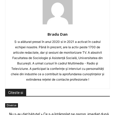
Bradu Dan
S-a alăturat presei în anul 2020 si in 2021 a activat în cadrul
echipei noastre. Până în prezent, are la activ peste 1700 de
articole redactate, dar și sesiuni de monitorizare TV. A absolvit
Facultatea de Sociologie și Asistență Socială, Universitatea din
București. A urmat cursuri în cadrul Multimedia - Radio și
Televiziune. A participat la conferințe și interviuri cu personalități
cheie din industrie ce a contribuit la aprofundarea cunoștințelor și
extinderea rețelei de contacte profesionale !
Citeste si
Diverse
Nu s-au dat bătute! » Ce s-a întâmplat pe gazon, imediat după