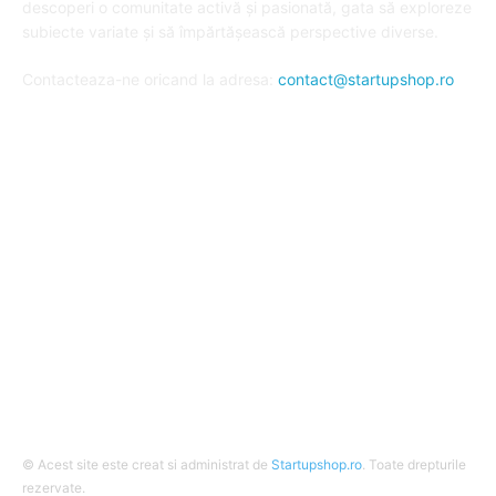
descoperi o comunitate activă și pasionată, gata să exploreze
subiecte variate și să împărtășească perspective diverse.
Contacteaza-ne oricand la adresa:
contact@startupshop.ro
Cate stiri avem in ultima perioada?
Afaceri si Finante
Auto / Moto
Beauty
Constructii
Cursuri
Diverse
© Acest site este creat si administrat de
Startupshop.ro
. Toate drepturile
rezervate.