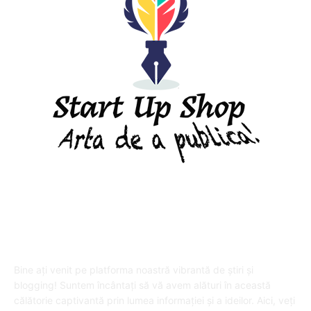
DESPRE "Arta de a publica" !
Bine ați venit pe platforma noastră vibrantă de știri și
blogging! Suntem încântați să vă avem alături în această
călătorie captivantă prin lumea informației și a ideilor. Aici, veți