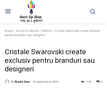
Acasă
Social si Cultural
Fashion
Cristale Swarovski create exclusiv
pentru branduri sau designeri
Fashion
Cristale Swarovski create
exclusiv pentru branduri sau
designeri
By
Bradu Dan
16 septembrie 2024
1118
0