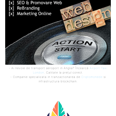
- Ai nevoie de transport aeroport in Anglia? Încearcă
Airport Taxi
London
. Calitate la prețul corect.
- Companie specializata in tranzactionarea de
Criptomonede
si
infrastructura blockchain.